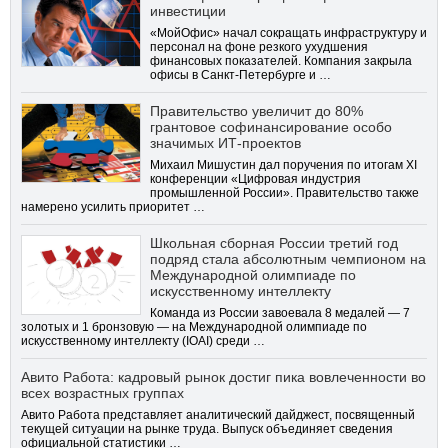
инвестиции
«МойОфис» начал сокращать инфраструктуру и
персонал на фоне резкого ухудшения
финансовых показателей. Компания закрыла
офисы в Санкт-Петербурге и …
Правительство увеличит до 80%
грантовое софинансирование особо
значимых ИТ-проектов
Михаил Мишустин дал поручения по итогам XI
конференции «Цифровая индустрия
промышленной России». Правительство также
намерено усилить приоритет …
Школьная сборная России третий год
подряд стала абсолютным чемпионом на
Международной олимпиаде по
искусственному интеллекту
Команда из России завоевала 8 медалей — 7
золотых и 1 бронзовую — на Международной олимпиаде по
искусственному интеллекту (IOAI) среди …
Авито Работа: кадровый рынок достиг пика вовлеченности во
всех возрастных группах
Авито Работа представляет аналитический дайджест, посвященный
текущей ситуации на рынке труда. Выпуск объединяет сведения
официальной статистики …