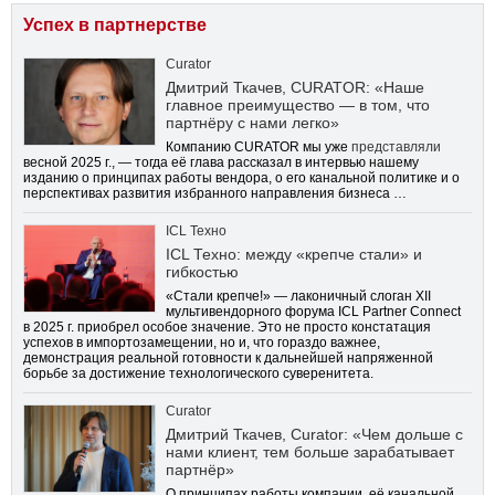
Успех в партнерстве
Curator
Дмитрий Ткачев, CURATOR: «Наше
главное преимущество — в том, что
партнёру с нами легко»
Компанию CURATOR мы уже
представляли
весной 2025 г., — тогда её глава рассказал в интервью нашему
изданию о принципах работы вендора, о его канальной политике и о
перспективах развития избранного направления бизнеса …
ICL Техно
ICL Техно: между «крепче стали» и
гибкостью
«Стали крепче!» — лаконичный слоган XII
мультивендорного форума ICL Partner Connect
в 2025 г. приобрел особое значение. Это не просто констатация
успехов в импортозамещении, но и, что гораздо важнее,
демонстрация реальной готовности к дальнейшей напряженной
борьбе за достижение технологического суверенитета.
Curator
Дмитрий Ткачев, Curator: «Чем дольше с
нами клиент, тем больше зарабатывает
партнёр»
О принципах работы компании, её канальной