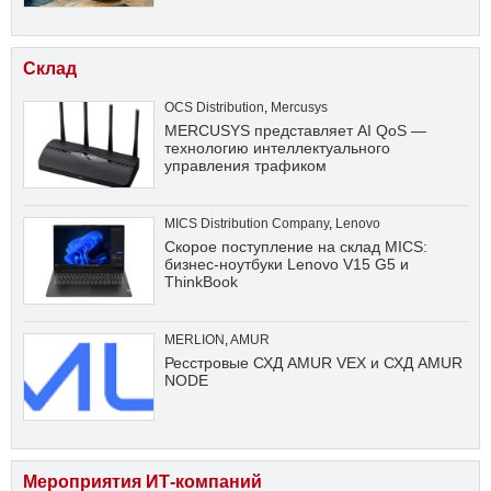
Склад
OCS Distribution
,
Mercusys
MERCUSYS представляет AI QoS —
технологию интеллектуального
управления трафиком
MICS Distribution Company
,
Lenovo
Скорое поступление на склад MICS:
бизнес-ноутбуки Lenovo V15 G5 и
ThinkBook
MERLION
,
AMUR
Ресстровые СХД AMUR VEX и СХД AMUR
NODE
Мероприятия ИТ-компаний