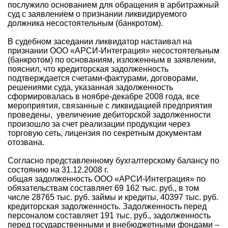
послужило основанием для обращения в арбитражный
суд с заявлением о признании ликвидируемого
должника несостоятельным (банкротом).
В судебном заседании ликвидатор настаивал на
признании ООО «АРСИ-Интеграция» несостоятельным
(банкротом) по основаниям, изложенным в заявлении,
пояснил, что кредиторская задолженность
подтверждается счетами-фактурами, договорами,
решениями суда, указанная задолженность
сформировалась в ноябре-декабре 2008 года, все
мероприятия, связанные с ликвидацией предприятия
проведены, увеличение дебиторской задолженности
произошло за счет реализации продукции через
торговую сеть, лицензия по секретным документам
отозвана.
Согласно представленному бухгалтерскому балансу по
состоянию на 31.12.2008 г.
общая задолженность ООО «АРСИ-Интеграция» по
обязательствам составляет 69 162 тыс. руб., в том
числе 28765 тыс. руб. займы и кредиты, 40397 тыс. руб.
кредиторская задолженность. Задолженность перед
персоналом составляет 191 тыс. руб., задолженность
перед государственными и внебюджетными фондами –