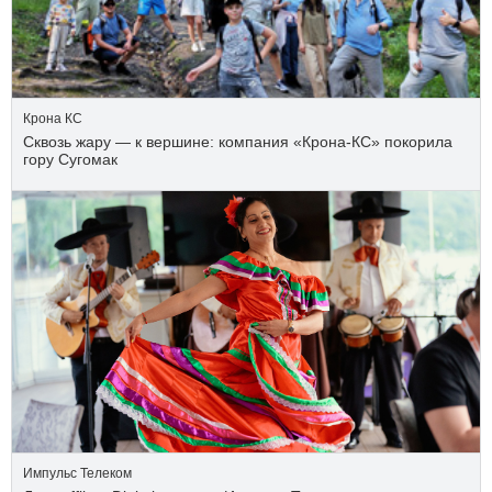
Крона КС
Сквозь жару — к вершине: компания «Крона‑КС» покорила
гору Сугомак
Импульс Телеком