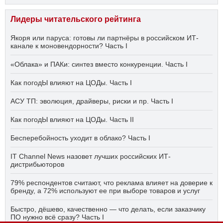
Лидеры читательского рейтинга
Якоря или паруса: готовы ли партнёры в российском ИТ-
канале к моновендорности? Часть I
«Облака» и ПАКи: синтез вместо конкуренции. Часть I
Как погодЫ влияют на ЦОДы. Часть I
АСУ ТП: эволюция, драйверы, риски и пр. Часть I
Как погодЫ влияют на ЦОДы. Часть II
Бесперебойность уходит в облако? Часть I
IT Channel News назовет лучших российских ИТ-
дистрибьюторов
79% респондентов считают, что реклама влияет на доверие к
бренду, а 72% используют ее при выборе товаров и услуг
Быстро, дёшево, качественно — что делать, если заказчику
ПО нужно всё сразу? Часть I