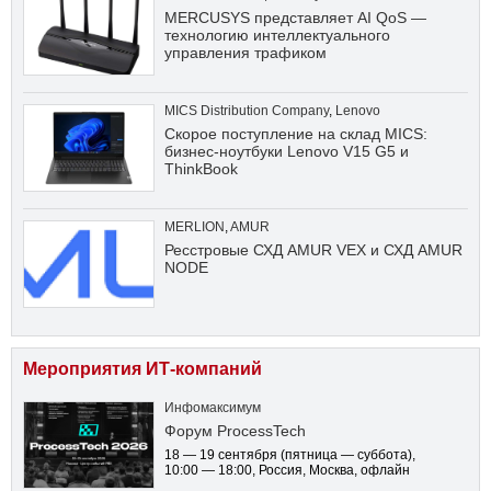
MERCUSYS представляет AI QoS —
технологию интеллектуального
управления трафиком
MICS Distribution Company
,
Lenovo
Скорое поступление на склад MICS:
бизнес-ноутбуки Lenovo V15 G5 и
ThinkBook
MERLION
,
AMUR
Ресстровые СХД AMUR VEX и СХД AMUR
NODE
Мероприятия ИТ-компаний
Инфомаксимум
Форум ProcessTech
18 — 19 сентября
(пятница — суббота)
,
10:00 — 18:00
, Россия, Москва, офлайн