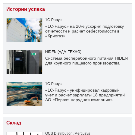
Истории успеха
1С-Рарус
«1С-Рарус» на 20% ускорил подготовку
отчетности и расчет себестоимости в
«Криогаз»
HIDEN (АДМ-ТЕХНО)
Система бесперебойного питания HIDEN
для крупного пищевого производства
1С-Рарус
«1С-Рарус» унифицировал кадровый
учет и расчет зарплаты 18 предприятий
АО «Первая нерудная компания»
Склад
OCS Distribution
,
Mercusys