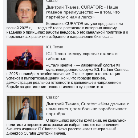
Curator
Дмитрий Ткачев, CURATOR: «Наше
главное преимущество — в том, что
партнёру с нами легко»
Компанию CURATOR мы уже
представляли
весной 2025 г., — тогда её глава рассказал в интервью нашему
изданию о принципах работы вендора, о его канальной политике и о
перспективах развития избранного направления бизнеса …
ICL Техно
ICL Техно: между «крепче стали» и
гибкостью
«Стали крепче!» — лаконичный слоган XII
мультивендорного форума ICL Partner Connect
в 2025 г. приобрел особое значение. Это не просто констатация
успехов в импортозамещении, но и, что гораздо важнее,
демонстрация реальной готовности к дальнейшей напряженной
борьбе за достижение технологического суверенитета.
Curator
Дмитрий Ткачев, Curator: «Чем дольше с
нами клиент, тем больше зарабатывает
партнёр»
О принципах работы компании, её канальной
политике и перспективах развития избранного ею направления
бизнеса изданию IT Channel News рассказывает генеральный
директор Curator Дмитрий Ткачев.