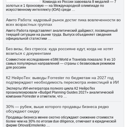
Команда из России завоевала 8 медалей — 7
золотых и 1 бронзовую — на Международной олимпиаде по
искусственному интеллекту (IOAI) среди …
Авито Работа: кадровый рынок достиг пика вовлеченности во
всех возрастных группах
Авито Работа представляет аналитический дайджест, посвященный
текущей ситуации на рынке труда. Выпуск объединяет сведения
официальной статистики …
Без визы, без стресса: куда россияне едут, когда не хотят
возиться с документами
Совместное исследование eSIM.World и Travelata показало: 9 из 10
самых популярных направлений — страны с безвизовым режимом
для россиян
К2 НейроТех: выводы Forrester по бюджетам на 2027 год
подтверждают необходимость пересмотра инвестиций в ИИ
Эксперты ИИ-интегратора полного цикла К2 НейроТех
проанализировали «Budget Planning Guides 2027» аналитической
компании Forrester и отметили, что …
30% — рубеж, выше которого продавцы бизнеса редко
обсуждают скидку
Продавцы бизнеса менее охотно обсуждают снижение стоимости
более чем на 30% по итогам due diligence, отмечают в юридической
фирме Orlova\Ermolenko …