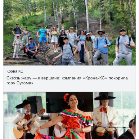
Крона КС
Сквозь жару — к вершине: компания «Крона‑КС» покорила
гору Сугомак