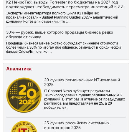
К2 НейроТех: выводы Forrester по бюджетам на 2027 год
подтверждают необходимость пересмотра инвестиций в ИИ
Эксперты ИИ-интегратора полного цикла К2 НейроТех
проанализировали «Budget Planning Guides 2027» аналитической
компании Forrester и отметили, что …
30% — рубеж, выше которого продавцы бизнеса редко
обсуждают скидку
Продавцы бизнеса менее охотно обсуждают снижение стоимости
более чем на 30% по итогам due diligence, отмечают в юридической
фирме Orlova\Ermolenko …
Аналитика
20 лучших региональных ИТ-компаний
2025
IT Channel News публикует результаты
18-го
исследования лучших региональных ИТ-
компаний. В этот раз, в отличие от предыдущих
рейтингов, мы представляем не 25, а 20
победителей.
25 лучших российских системных
интеграторов 2025