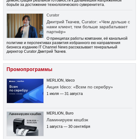
демонстрация реальной готовности к дальнейшей напряженной
борьбе за достижение технологического суверенитета.
Curator
Дмитрий Ткачев, Curator: «Чем дольше с
нами клиент, тем больше зарабатывает
партнёр»
О принципах работы компании, её канальной
политике и перспективах развития избранного ею направления
бизнеса изданию IT Channel News рассказывает генеральный
директор Curator Дмитрий Ткачев.
Промопрограммы
MERLION, Ideco
Акция Ideco: «Всем по серебру»
1 июля — 31 августа
MERLION, Buro
Ламинируем кешбэк
1 августа — 30 сентября