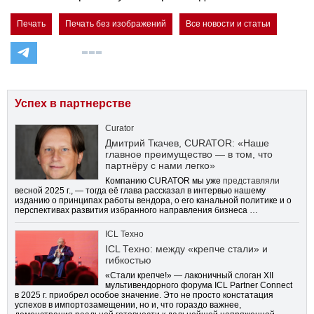
Печать
Печать без изображений
Все новости и статьи
Успех в партнерстве
Curator
Дмитрий Ткачев, CURATOR: «Наше
главное преимущество — в том, что
партнёру с нами легко»
Компанию CURATOR мы уже
представляли
весной 2025 г., — тогда её глава рассказал в интервью нашему
изданию о принципах работы вендора, о его канальной политике и о
перспективах развития избранного направления бизнеса …
ICL Техно
ICL Техно: между «крепче стали» и
гибкостью
«Стали крепче!» — лаконичный слоган XII
мультивендорного форума ICL Partner Connect
в 2025 г. приобрел особое значение. Это не просто констатация
успехов в импортозамещении, но и, что гораздо важнее,