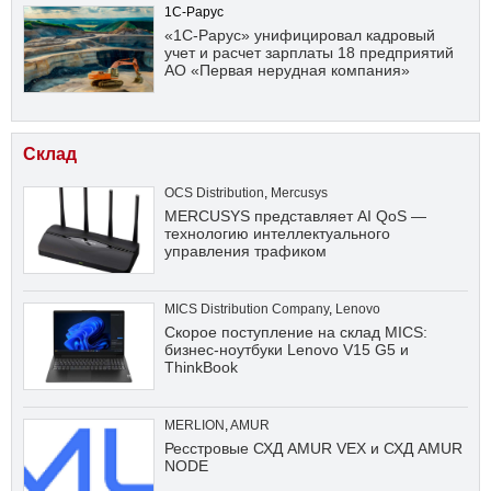
1С-Рарус
«1С-Рарус» унифицировал кадровый
учет и расчет зарплаты 18 предприятий
АО «Первая нерудная компания»
Склад
OCS Distribution
,
Mercusys
MERCUSYS представляет AI QoS —
технологию интеллектуального
управления трафиком
MICS Distribution Company
,
Lenovo
Скорое поступление на склад MICS:
бизнес-ноутбуки Lenovo V15 G5 и
ThinkBook
MERLION
,
AMUR
Ресстровые СХД AMUR VEX и СХД AMUR
NODE