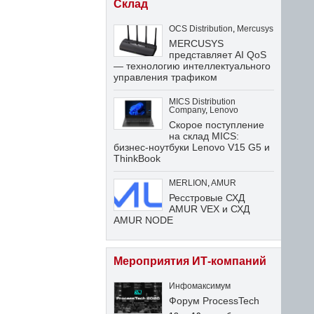
Склад
OCS Distribution
,
Mercusys
MERCUSYS
представляет AI QoS
— технологию интеллектуального
управления трафиком
MICS Distribution
Company
,
Lenovo
Скорое поступление
на склад MICS:
бизнес-ноутбуки Lenovo V15 G5 и
ThinkBook
MERLION
,
AMUR
Ресстровые СХД
AMUR VEX и СХД
AMUR NODE
Мероприятия ИТ-компаний
Инфомаксимум
Форум ProcessTech