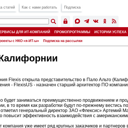
а статей
Как с нами работать
Подписка
ЕРВИСЫ ДЛЯ ИТ-КОМПАНИЙ
ПРОМОПРОГРАММЫ
ИСТОРИИ УСПЕХА
роекты с НКО «я-ИТ-ы»
Подписка на рассылки
в Калифорнии
ния Flexis открыла представительство в Пало Альто (Кали
ения - FlexisUS - назначен старший архитектор ПО компан
о будет заниматься преимущественно продвижением и про
и, в то время как разработки будут по-прежнему вестись п
к отметил генеральный директор ЗАО «Флексис» Артемий Ма
о повысит эффективность взаимодействия с американским
 компания уже имеет ряд крупных заказчиков и партнеров