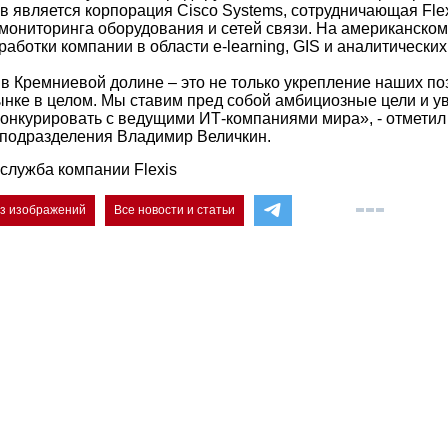
в является корпорация Cisco Systems, сотрудничающая Fle
 мониторинга оборудования и сетей связи. На американском
аботки компании в области e-learning, GIS и аналитических
в Кремниевой долине – это не только укрепление наших по
нке в целом. Мы ставим пред собой амбициозные цели и у
конкурировать с ведущими ИТ-компаниями мира», - отметил
подразделения Владимир Величкин.
служба компании Flexis
ез изображений
Все новости и статьи