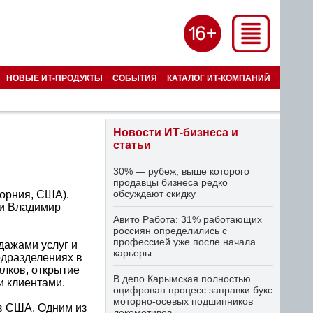
НОВЫЕ ИТ-ПРОДУКТЫ
СОБЫТИЯ
КАТАЛОГ ИТ-КОМПАНИЙ
Новости ИТ-бизнеса и
статьи
30% — рубеж, выше которого
продавцы бизнеса редко
обсуждают скидку
форния, США).
ии Владимир
Авито Работа: 31% работающих
россиян определились с
профессией уже после начала
дажами услуг и
карьеры
одразделениях в
лков, открытие
В депо Карымская полностью
и клиентами.
оцифрован процесс заправки букс
моторно-осевых подшипников
 в США. Одним из
локомотивов