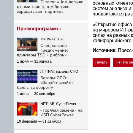
Curator: «Чем дольше
основных клиенто
с нами клиент, тем больше
систем анализа и
зарабатывает партнёр»
продвигаются разр
«Открытие офиса 
Промопрограммы
на мировом ИТ-ры
силах на равных 
PROWAY, TSC
калифорнийского 
Специальное
предложение:
Источник:
Пресс-
принтеры TSC + риббоны
1 июля — 31 августа
Печать
Печать б
ЛТ-ТИМ, Базальт СПО
Базальт СПО:
«Зарабатывайте
баллы за оборот!»
1 июня — 30 сентября
NETLAB, CyberPower
«Горячая замена» на
ИБП CyberPower!
10 февраля — 31 декабря