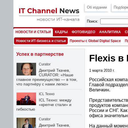
Об издании
Подборк
Поиск:
НОВОСТИ И СТАТЬИ
КАДРЫ
ФОТО/ВИДЕО
АНАЛИТИКА
С
НОМЕРА
Новости ИТ-бизнеса и статьи
Проекты с Global Digital Space
П
Успех в партнерстве
Flexis 
Curator
Дмитрий Ткачев,
1 марта 2010 г.
CURATOR: «Наше
Российская компа
главное преимущество — в том,
что партнёру с нами легко»
Главой подраздел
Величкин.
ICL Техно
Представительств
ICL Техно: между
«крепче стали» и
продуктов компани
гибкостью
России и СНГ. Ка
офиса значительн
Curator
Дмитрий Ткачев,
На данный момент