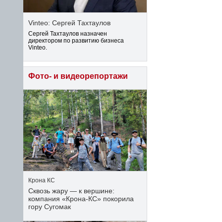
Vinteo: Сергей Тахтаулов
Сергей Тахтаулов назначен
директором по развитию бизнеса
Vinteo.
Фото- и видеорепортажи
Крона КС
Сквозь жару — к вершине:
компания «Крона‑КС» покорила
гору Сугомак