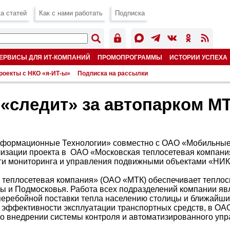
а статей
Как с нами работать
Подписка
ЕРВИСЫ ДЛЯ ИТ-КОМПАНИЙ
ПРОМОПРОГРАММЫ
ИСТОРИИ УСПЕХА
роекты с НКО «я-ИТ-ы»
Подписка на рассылки
«следит» за автопарком М
рмационные Технологии» совместно с ОАО «Мобильные
лизации проекта в ОАО «Московская теплосетевая компани
ги мониторинга и управления подвижными объектами «НИК
теплосетевая компания» (ОАО «МТК) обеспечивает тепло
ы и Подмосковья. Работа всех подразделений компании яв
перебойной поставки тепла населению столицы и ближайши
эффективности эксплуатации транспортных средств, в О
о внедрении системы контроля и автоматизированного уп