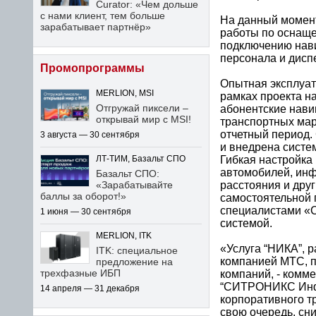
Curator: «Чем дольше
с нами клиент, тем больше
На данный момент
зарабатывает партнёр»
работы по оснащ
подключению нави
персонала и дисп
Промопрограммы
Опытная эксплуат
MERLION, MSI
рамках проекта н
Отгружай пиксели –
абонентские нав
открывай мир с MSI!
транспортных мар
отчетный период
3 августа — 30 сентября
и внедрена систе
Гибкая настройка
ЛТ-ТИМ, Базальт СПО
автомобилей, инф
Базальт СПО:
расстояния и дру
«Зарабатывайте
баллы за оборот!»
самостоятельной 
специалистами «
1 июня — 30 сентября
системой.
MERLION, ITK
«Услуга “НИКА”, 
ITK: специальное
компанией МТС, п
предложение на
трехфазные ИБП
компаний, - комм
“СИТРОНИКС Инфо
14 апреля — 31 декабря
корпоративного т
свою очередь, сн