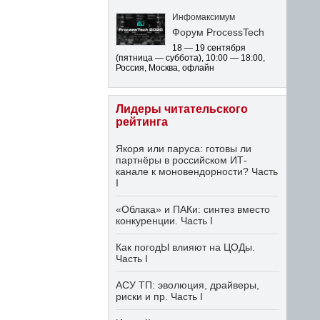
Инфомаксимум
Форум ProcessTech
18 — 19 сентября
(пятница — суббота)
,
10:00 — 18:00
,
Россия, Москва, офлайн
Лидеры читательского
рейтинга
Якоря или паруса: готовы ли
партнёры в российском ИТ-
канале к моновендорности? Часть
I
«Облака» и ПАКи: синтез вместо
конкуренции. Часть I
Как погодЫ влияют на ЦОДы.
Часть I
АСУ ТП: эволюция, драйверы,
риски и пр. Часть I