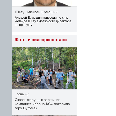
ITKey: Алексей Ермошин
Алексей Ермошин присоединился к
команде ITKey в должности директора
по продукту.
Фото- и видеорепортажи
Крона КС
Сквозь жару — к вершине:
компания «Крона‑КС» покорила
гору Сугомак