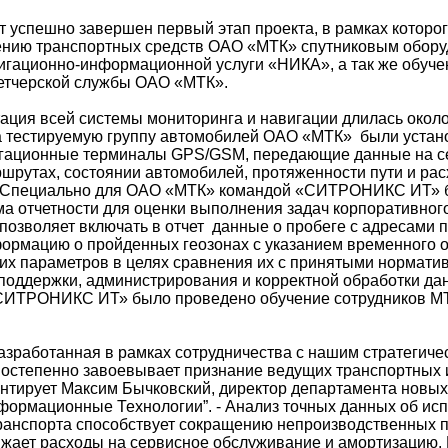
 успешно завершен первый этап проекта, в рамках которо
ению транспортных средств ОАО «МТК» спутниковым обору
гационно-информационной услуги «НИКА», а так же обуче
етчерской службы ОАО «МТК».
ация всей системы мониторинга и навигации длилась около
а тестируемую группу автомобилей ОАО «МТК» были уста
игационные терминалы GPS/GSM, передающие данные на с
шрутах, состоянии автомобилей, протяженности пути и рас
. Специально для ОАО «МТК» командой «СИТРОНИКС ИТ» 
ма отчетности для оценки выполнения задач корпоративного
 позволяет включать в отчет данные о пробеге с адресами
ормацию о пройденных геозонах с указанием временного о
гих параметров в целях сравнения их с принятыми нормати
поддержки, администрирования и корректной обработки да
СИТРОНИКС ИТ» было проведено обучение сотрудников МТ
разработанная в рамках сотрудничества с нашим стратегиче
остепенно завоевывает признание ведущих транспортных и
ентирует Максим Бычковский, директор департамента новых 
рмационные Технологии”. - Анализ точных данных об ис
ранспорта способствует сокращению непроизводственных пр
ижает расходы на сервисное обслуживание и амортизацию.