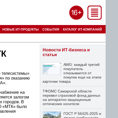
НОВЫЕ ИТ-ПРОДУКТЫ
СОБЫТИЯ
КАТАЛОГ ИТ-КОМПАНИЙ
Новости ИТ-бизнеса и
ТК
статьи
AWG: каждый третий
покупатель
отказывается от
 телесистемы»
покупки еще на этапе
я» по оказанию
карточки товара
А».
ТФОМС Самарской области
снабжение на
перевел страховой фонд данных
ляется залогом
на аппаратно-защищенные
х городов. В
оптические носители
АО «МТК» было
равления
ГОСТ Р 56425-2025 и
другие особенности