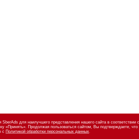
 SberAds для наилучшего представления нашего сайта в соответствии 
опку «Принять». Продолжая пользоваться сайтом, Вы подтверждаете, чт
сональных данных
,
информация об авторских правах и порядке использо
ы с
Политикой обработки персональных данных
.
7 495 974-22-60 (доб. 1500). Факс: +7 495 974-22-63. E-mail:
vopros@novos