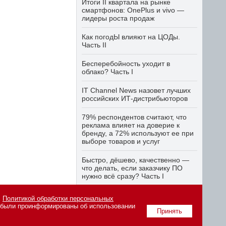
Итоги II квартала на рынке
смартфонов: OnePlus и vivo —
лидеры роста продаж
Как погодЫ влияют на ЦОДы.
Часть II
Бесперебойность уходит в
облако? Часть I
IT Channel News назовет лучших
российских ИТ-дистрибьюторов
79% респондентов считают, что
реклама влияет на доверие к
бренду, а 72% используют ее при
выборе товаров и услуг
Быстро, дёшево, качественно —
что делать, если заказчику ПО
нужно всё сразу? Часть I
с
Политикой обработки персональных
о были проинформированы об использовании
вания материалов сайта
Принять
tiitkanala.ru
.