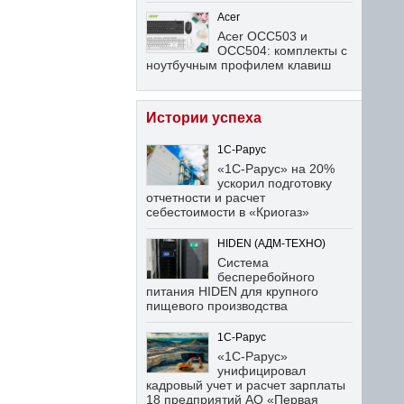
Acer
Acer OCC503 и
OCC504: комплекты с
ноутбучным профилем клавиш
Истории успеха
1С-Рарус
«1С-Рарус» на 20%
ускорил подготовку
отчетности и расчет
себестоимости в «Криогаз»
HIDEN (АДМ-ТЕХНО)
Система
бесперебойного
питания HIDEN для крупного
пищевого производства
1С-Рарус
«1С-Рарус»
унифицировал
кадровый учет и расчет зарплаты
18 предприятий АО «Первая