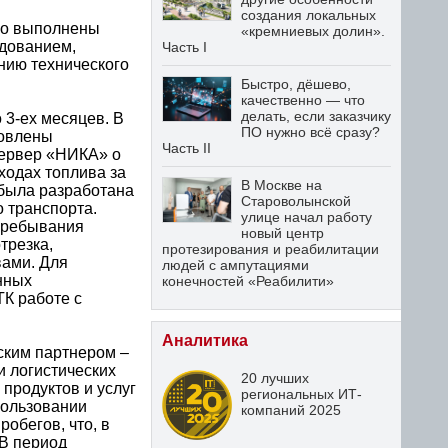
создания локальных
го выполнены
«кремниевых долин».
дованием,
Часть I
нию технического
Быстро, дёшево,
качественно — что
делать, если заказчику
 3-ех месяцев. В
ПО нужно всё сразу?
новлены
Часть II
ервер «НИКА» о
ходах топлива за
В Москве на
была разработана
Староволынской
 транспорта.
улице начал работу
 пребывания
новый центр
трезка,
протезирования и реабилитации
вами. Для
людей с ампутациями
нных
конечностей «Реабилити»
К работе с
Аналитика
ским партнером –
 логистических
20 лучших
продуктов и услуг
региональных ИТ-
пользовании
компаний 2025
обегов, что, в
 В период