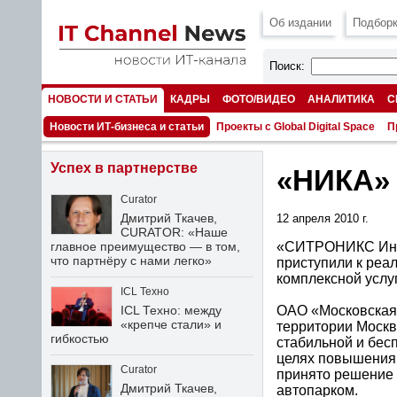
Об издании
Подборк
Поиск:
НОВОСТИ И СТАТЬИ
КАДРЫ
ФОТО/ВИДЕО
АНАЛИТИКА
С
НОМЕРА
Новости ИТ-бизнеса и статьи
Проекты с Global Digital Space
П
Успех в партнерстве
«НИКА» 
Curator
Дмитрий Ткачев,
12 апреля 2010 г.
CURATOR: «Наше
«СИТРОНИКС Инфо
главное преимущество — в том,
что партнёру с нами легко»
приступили к реа
комплексной услу
ICL Техно
ОАО «Московская 
ICL Техно: между
«крепче стали» и
территории Москв
гибкостью
стабильной и бес
целях повышения 
Curator
принято решение 
Дмитрий Ткачев,
автопарком.