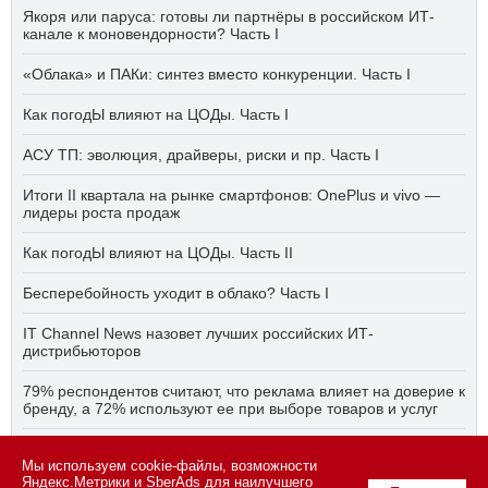
Якоря или паруса: готовы ли партнёры в российском ИТ-
канале к моновендорности? Часть I
«Облака» и ПАКи: синтез вместо конкуренции. Часть I
Как погодЫ влияют на ЦОДы. Часть I
АСУ ТП: эволюция, драйверы, риски и пр. Часть I
Итоги II квартала на рынке смартфонов: OnePlus и vivo —
лидеры роста продаж
Как погодЫ влияют на ЦОДы. Часть II
Бесперебойность уходит в облако? Часть I
IT Channel News назовет лучших российских ИТ-
дистрибьюторов
79% респондентов считают, что реклама влияет на доверие к
бренду, а 72% используют ее при выборе товаров и услуг
Быстро, дёшево, качественно — что делать, если заказчику
Мы используем cookie-файлы, возможности
ПО нужно всё сразу? Часть I
Яндекс.Метрики и SberAds для наилучшего