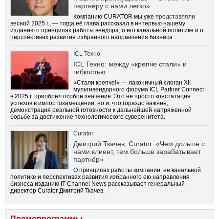
партнёру с нами легко»
Компанию CURATOR мы уже
представляли
весной 2025 г., — тогда её глава рассказал в интервью нашему
изданию о принципах работы вендора, о его канальной политике и о
перспективах развития избранного направления бизнеса …
ICL Техно
ICL Техно: между «крепче стали» и
гибкостью
«Стали крепче!» — лаконичный слоган XII
мультивендорного форума ICL Partner Connect
в 2025 г. приобрел особое значение. Это не просто констатация
успехов в импортозамещении, но и, что гораздо важнее,
демонстрация реальной готовности к дальнейшей напряженной
борьбе за достижение технологического суверенитета.
Curator
Дмитрий Ткачев, Curator: «Чем дольше с
нами клиент, тем больше зарабатывает
партнёр»
О принципах работы компании, её канальной
политике и перспективах развития избранного ею направления
бизнеса изданию IT Channel News рассказывает генеральный
директор Curator Дмитрий Ткачев.
Промопрограммы