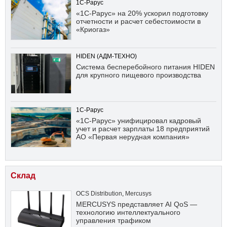
1С-Рарус
«1С-Рарус» на 20% ускорил подготовку
отчетности и расчет себестоимости в
«Криогаз»
HIDEN (АДМ-ТЕХНО)
Система бесперебойного питания HIDEN
для крупного пищевого производства
1С-Рарус
«1С-Рарус» унифицировал кадровый
учет и расчет зарплаты 18 предприятий
АО «Первая нерудная компания»
Склад
OCS Distribution
,
Mercusys
MERCUSYS представляет AI QoS —
технологию интеллектуального
управления трафиком