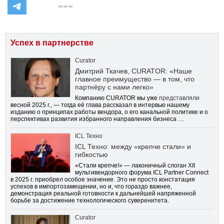
Успех в партнерстве
Curator
Дмитрий Ткачев, CURATOR: «Наше
главное преимущество — в том, что
партнёру с нами легко»
Компанию CURATOR мы уже
представляли
весной 2025 г., — тогда её глава рассказал в интервью нашему
изданию о принципах работы вендора, о его канальной политике и о
перспективах развития избранного направления бизнеса …
ICL Техно
ICL Техно: между «крепче стали» и
гибкостью
«Стали крепче!» — лаконичный слоган XII
мультивендорного форума ICL Partner Connect
в 2025 г. приобрел особое значение. Это не просто констатация
успехов в импортозамещении, но и, что гораздо важнее,
демонстрация реальной готовности к дальнейшей напряженной
борьбе за достижение технологического суверенитета.
Curator