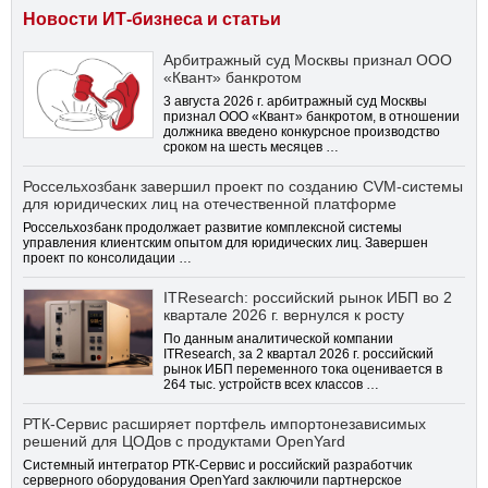
Новости ИТ-бизнеса и статьи
Арбитражный суд Москвы признал ООО
«Квант» банкротом
3 августа 2026 г. арбитражный суд Москвы
признал ООО «Квант» банкротом, в отношении
должника введено конкурсное производство
сроком на шесть месяцев …
Россельхозбанк завершил проект по созданию CVM-системы
для юридических лиц на отечественной платформе
Россельхозбанк продолжает развитие комплексной системы
управления клиентским опытом для юридических лиц. Завершен
проект по консолидации …
ITResearch: российский рынок ИБП во 2
квартале 2026 г. вернулся к росту
По данным аналитической компании
ITResearch, за 2 квартал 2026 г. российский
рынок ИБП переменного тока оценивается в
264 тыс. устройств всех классов …
РТК-Сервис расширяет портфель импортонезависимых
решений для ЦОДов с продуктами OpenYard
Системный интегратор РТК-Сервис и российский разработчик
серверного оборудования OpenYard заключили партнерское