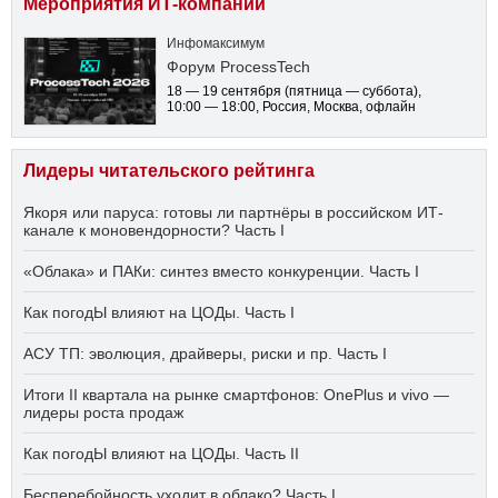
Мероприятия ИТ-компаний
Инфомаксимум
Форум ProcessTech
18 — 19 сентября
(пятница — суббота)
,
10:00 — 18:00
, Россия, Москва, офлайн
Лидеры читательского рейтинга
Якоря или паруса: готовы ли партнёры в российском ИТ-
канале к моновендорности? Часть I
«Облака» и ПАКи: синтез вместо конкуренции. Часть I
Как погодЫ влияют на ЦОДы. Часть I
АСУ ТП: эволюция, драйверы, риски и пр. Часть I
Итоги II квартала на рынке смартфонов: OnePlus и vivo —
лидеры роста продаж
Как погодЫ влияют на ЦОДы. Часть II
Бесперебойность уходит в облако? Часть I