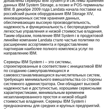
добавлены серверы IBM System p и системы хранения
данных IBM System Storage, а позже и POS-терминалы
IBM. В декабре 2009 года Landata начала поставки на
российский рынок оборудования IBM Storage XIV,
инновационных систем хранения данных,
обеспечивающих высокую производительность,
надежность и функциональность с беспрецедентной
легкостью управления и низкой стоимостью владения.
Таким образом, появление IBM System i в продуктовой
линейке компании Landata стало частью политики по
расширению ассортимента и предоставлению
партнерам наиболее полного комплекса услуг по
направлению IBM.
Серверы IBM System i – это системы,
спроектированные в соответствии с инициативой IBM
по созданию самоуправляющихся и
самовосстанавливающихся вычислительных систем,
требующих минимального вмешательства со стороны
системного администратора. Они обладают высокой
надежностью и доступностью, хорошими сервисными
характеристиками, минимальным временем
незапланированного простоя и низкой общей
стоимостью владения. Серверы IBM System i
предназначены для средних и крупных предприятий.