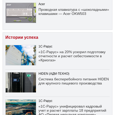
Acer
Проводная клавиатура с «шоколадными»
клавишами — Acer OKW503
Истории успеха
1С-Рарус
«1С-Рарус» на 20% ускорил подготовку
отчетности и расчет себестоимости в
«Криогаз»
HIDEN (АДМ-ТЕХНО)
Система бесперебойного питания HIDEN
для крупного пищевого производства
1С-Рарус
«1С-Рарус» унифицировал кадровый
учет и расчет зарплаты 18 предприятий
АО «Первая нерудная компания»