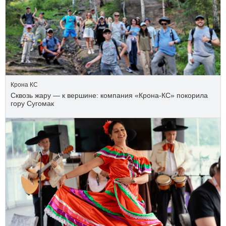
Крона КС
Сквозь жару — к вершине: компания «Крона‑КС» покорила
гору Сугомак