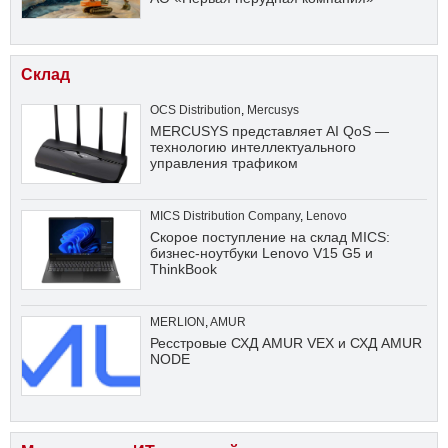
Склад
OCS Distribution
,
Mercusys
MERCUSYS представляет AI QoS —
технологию интеллектуального
управления трафиком
MICS Distribution Company
,
Lenovo
Скорое поступление на склад MICS:
бизнес-ноутбуки Lenovo V15 G5 и
ThinkBook
MERLION
,
AMUR
Ресстровые СХД AMUR VEX и СХД AMUR
NODE