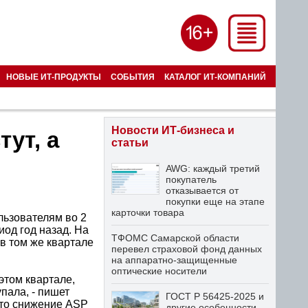
НОВЫЕ ИТ-ПРОДУКТЫ
СОБЫТИЯ
КАТАЛОГ ИТ-КОМПАНИЙ
Новости ИТ-бизнеса и
ут, а
статьи
AWG: каждый третий
покупатель
отказывается от
покупки еще на этапе
карточки товара
льзователям во 2
риод год назад. На
ТФОМС Самарской области
в том же квартале
перевел страховой фонд данных
на аппаратно-защищенные
оптические носители
этом квартале,
пала, - пишет
ГОСТ Р 56425-2025 и
это снижение ASP
другие особенности