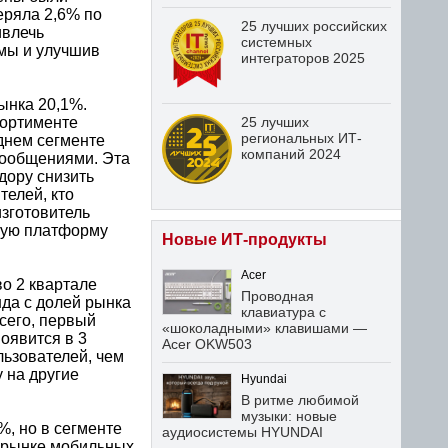
еряла 2,6% по
25 лучших российских
ивлечь
системных
рмы и улучшив
интеграторов 2025
рынка 20,1%.
сортименте
25 лучших
региональных ИТ-
днем сегменте
компаний 2024
 сообщениями. Эта
дору снизить
телей, кто
изготовитель
ную платформу
Новые ИТ-продукты
Acer
о 2 квартале
Проводная
нда с долей рынка
клавиатура с
всего, первый
«шоколадными» клавишами —
оявится в 3
Acer OKW503
льзователей, чем
y на другие
Hyundai
В ритме любимой
музыки: новые
%, но в сегменте
аудиосистемы HYUNDAI
м рынке мобильных