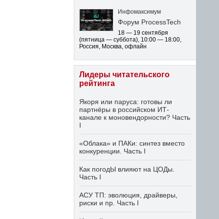
Инфомаксимум
Форум ProcessTech
18 — 19 сентября
(пятница — суббота)
,
10:00 — 18:00
,
Россия, Москва, офлайн
Лидеры читательского
рейтинга
Якоря или паруса: готовы ли
партнёры в российском ИТ-
канале к моновендорности? Часть
I
«Облака» и ПАКи: синтез вместо
конкуренции. Часть I
Как погодЫ влияют на ЦОДы.
Часть I
АСУ ТП: эволюция, драйверы,
риски и пр. Часть I