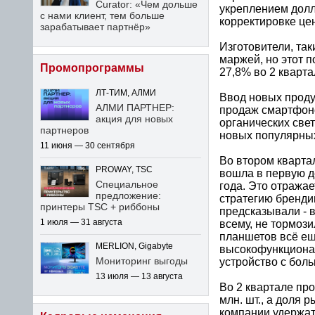
Curator: «Чем дольше
укреплением долл
с нами клиент, тем больше
корректировке це
зарабатывает партнёр»
Изготовители, та
маржей, но этот 
Промопрограммы
27,8% во 2 кварта
ЛТ-ТИМ, АЛМИ
Ввод новых проду
АЛМИ ПАРТНЕР:
продаж смартфоно
акция для новых
органических све
партнеров
новых популярны
11 июня — 30 сентября
Во втором кварта
PROWAY, TSC
вошла в первую д
Специальное
года. Это отражае
предложение:
стратегию бренди
принтеры TSC + риббоны
предсказывали - в
1 июля — 31 августа
всему, не тормоз
планшетов всё ещ
MERLION, Gigabyte
высокофункционал
Мониторинг выгоды
устройство с бол
13 июля — 13 августа
Во 2 квартале пр
млн. шт., а доля 
компании удержат