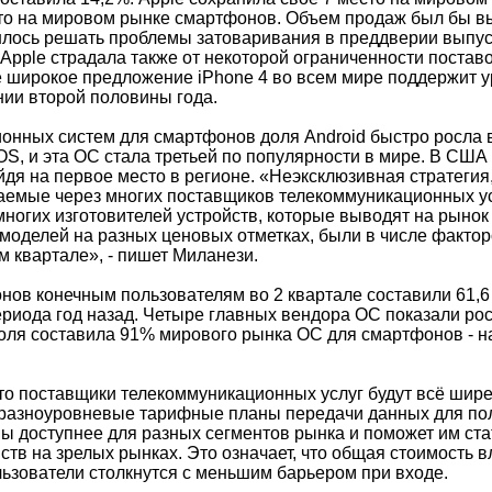
сто на мировом рынке смартфонов. Объем продаж был бы в
лось решать проблемы затоваривания в преддверии выпуск
 Apple страдала также от некоторой ограниченности постав
е широкое предложение iPhone 4 во всем мире поддержит 
нии второй половины года.
онных систем для смартфонов доля Android быстро росла в
OS, и эта ОС стала третьей по популярности в мире. В США
дя на первое место в регионе. «Неэксклюзивная стратегия,
аемые через многих поставщиков телекоммуникационных ус
многих изготовителей устройств, которые выводят на рынок
моделей на разных ценовых отметках, были в числе факто
ом квартале», - пишет Миланези.
ов конечным пользователям во 2 квартале составили 61,6 м
риода год назад. Четыре главных вендора ОС показали рост
доля составила 91% мирового рынка ОС для смартфонов - н
 что поставщики телекоммуникационных услуг будут всё шир
разноуровневые тарифные планы передачи данных для пол
ы доступнее для разных сегментов рынка и поможет им с
ств на зрелых рынках. Это означает, что общая стоимость 
льзователи столкнутся с меньшим барьером при входе.