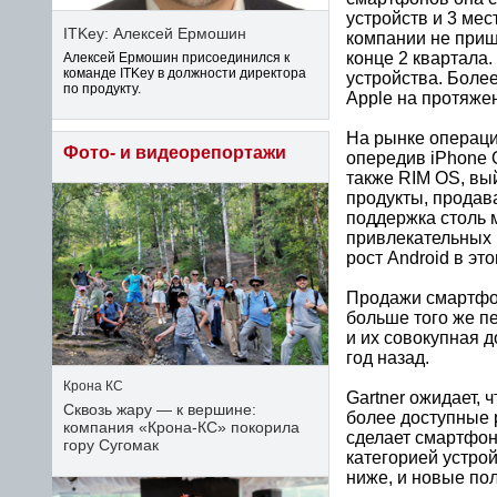
устройств и 3 ме
ITKey: Алексей Ермошин
компании не приш
конце 2 квартала.
Алексей Ермошин присоединился к
команде ITKey в должности директора
устройства. Боле
по продукту.
Apple на протяже
На рынке операци
Фото- и видеорепортажи
опередив iPhone 
также RIM OS, вый
продукты, продав
поддержка столь 
привлекательных 
рост Android в эт
Продажи смартфон
больше того же пе
и их совокупная 
год назад.
Крона КС
Gartner ожидает,
Сквозь жару — к вершине:
более доступные 
компания «Крона‑КС» покорила
сделает смартфон
гору Сугомак
категорией устрой
ниже, и новые по