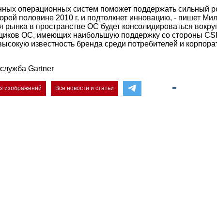
ных операционных систем поможет поддержать сильный ро
рой половине 2010 г. и подтолкнет инновацию, - пишет Мил
ля рынка в пространстве ОС будет консолидироваться вокру
щиков ОС, имеющих наибольшую поддержку со стороны CS
 высокую известность бренда среди потребителей и корпор
служба Gartner
ез изображений
Все новости и статьи