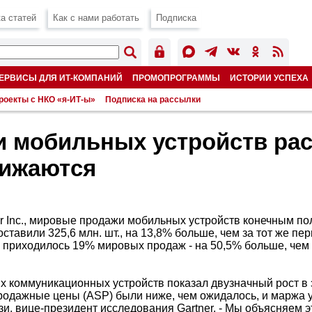
а статей
Как с нами работать
Подписка
ЕРВИСЫ ДЛЯ ИТ-КОМПАНИЙ
ПРОМОПРОГРАММЫ
ИСТОРИИ УСПЕХА
роекты с НКО «я-ИТ-ы»
Подписка на рассылки
 мобильных устройств раст
нижаются
r Inc., мировые продажи мобильных устройств конечным по
составили 325,6 млн. шт., на 13,8% больше, чем за тот же пе
приходилось 19% мировых продаж - на 50,5% больше, чем 
 коммуникационных устройств показал двузначный рост в 
родажные цены (ASP) были ниже, чем ожидалось, и маржа у
и, вице-президент исследования Gartner. - Мы объясняем 