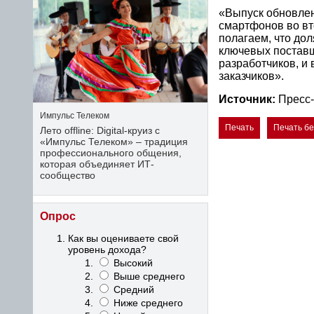
«Выпуск обновлен
смартфонов во вто
полагаем, что до
ключевых постав
разработчиков, и
заказчиков».
Источник:
Пресс-
Импульс Телеком
Печать
Печать б
Лето offline: Digital-круиз с
«Импульс Телеком» – традиция
профессионального общения,
которая объединяет ИТ-
сообщество
Опрос
Как вы оцениваете свой
уровень дохода?
Высокий
Выше среднего
Средний
Ниже среднего