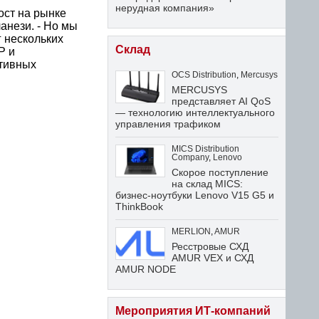
нерудная компания»
ст на рынке
анези. - Но мы
г нескольких
Склад
P и
ативных
OCS Distribution
,
Mercusys
MERCUSYS
представляет AI QoS
— технологию интеллектуального
управления трафиком
MICS Distribution
Company
,
Lenovo
Скорое поступление
на склад MICS:
бизнес-ноутбуки Lenovo V15 G5 и
ThinkBook
MERLION
,
AMUR
Ресстровые СХД
AMUR VEX и СХД
AMUR NODE
Мероприятия ИТ-компаний