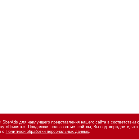
 SberAds для наилучшего представления нашего сайта в соответствии 
опку «Принять». Продолжая пользоваться сайтом, Вы подтверждаете, чт
сональных данных
,
информация об авторских правах и порядке использо
ы с
Политикой обработки персональных данных
.
7 495 974-22-60 (доб. 1500). Факс: +7 495 974-22-63. E-mail:
vopros@novos