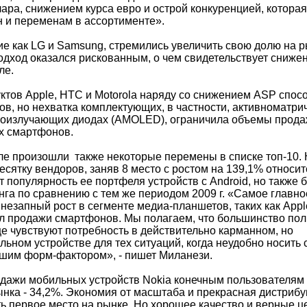
ара, снижением курса евро и острой конкуренцией, которая
н и переменам в ассортименте».
кие как LG и Samsung, стремились увеличить свою долю на 
подход оказался рискованным, о чем свидетельствует сниже
ле.
ктов Apple, HTC и Motorola наряду со снижением ASP спос
в, но нехватка комплектующих, в частности, активноматри
тоизлучающих диодах (AMOLED), ограничила объемы прода
х смартфонов.
ле произошли также некоторые перемены в списке топ-10.
есятку вендоров, заняв 8 место с ростом на 139,1% относи
т популярность ее портфеля устройств с Android, но также
нга по сравнению с тем же периодом 2009 г. «Самое главно
незапный рост в сегменте медиа-планшетов, таких как Apple
ил продажи смартфонов. Мы полагаем, что большинство по
е чувствуют потребность в действительно карманном, но
ьном устройстве для тех ситуаций, когда неудобно носить 
ьшим форм-фактором», - пишет Миланези.
одажи мобильных устройств Nokia конечным пользователям 
рынка - 34,2%. Экономия от масштаба и прекрасная дистриб
ь первое место на рынке. Но хорошее качество и верные 