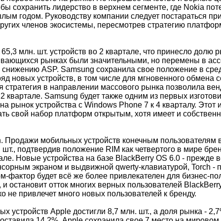
бы сохранить лидерство в верхнем сегменте, где Nokia пот
лым годом. Руководству компании следует постараться пр
других членов экосистемы, пересмотрев стратегию платфо
5,3 млн. шт. устройств во 2 квартале, что принесло долю 
вающихся рынках были значительными, но перемены в ас
 снижению ASP. Samsung сохранила свое положение в сре
ряд новых устройств, в том числе для мгновенного обмена
я стратегия в направлении массового рынка позволила вен
2 квартале. Samsung будет также одним из первых изготови
а рынок устройства с Windows Phone 7 к 4 кварталу. Этот 
ть свой набор платформ открытым, хотя имеет и собствен
on. Продажи мобильных устройств конечным пользователям в
. шт., подтвердив положение RIM как четвертого в мире бре
але. Новые устройства на базе BlackBerry OS 6.0 - прежде 
сорным экраном и выдвижной qwerty-клавиатурой, Torch - п
рм-фактор будет всё же более привлекателен для бизнес-по
 и остановит отток многих верных пользователей BlackBerr
о не привлечет много новых пользователей к бренду.
 устройств Apple достигли 8,7 млн. шт., а доля рынка - 2,7
оставила 14,2%. Apple сохранила свое 7 место на мирово