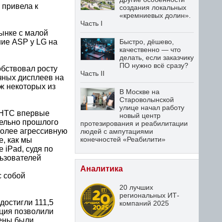
 привела к
создания локальных
«кремниевых долин».
Часть I
рынке с малой
ние ASP у LG на
Быстро, дёшево,
качественно — что
делать, если заказчику
ПО нужно всё сразу?
обствовал росту
Часть II
чных дисплеев на
ж некоторых из
В Москве на
Староволынской
улице начал работу
 HTC впервые
новый центр
тельно прошлого
протезирования и реабилитации
 более агрессивную
людей с ампутациями
конечностей «Реабилити»
е, как мы
 iPad, судя по
льзователей
Аналитика
с собой
20 лучших
региональных ИТ-
достигли 111,5
компаний 2025
уция позволили
цены были