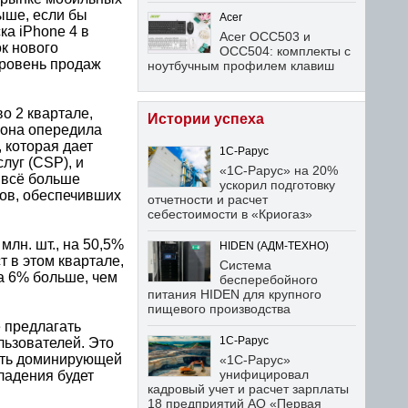
ыше, если бы
Acer
а iPhone 4 в
Acer OCC503 и
ок нового
OCC504: комплекты с
уровень продаж
ноутбучным профилем клавиш
о 2 квартале,
Истории успеха
 она опередила
 которая дает
1С-Рарус
луг (CSP), и
«1С-Рарус» на 20%
 всё больше
ускорил подготовку
ров, обеспечивших
отчетности и расчет
себестоимости в «Криогаз»
лн. шт., на 50,5%
HIDEN (АДМ-ТЕХНО)
 в этом квартале,
Система
а 6% больше, чем
бесперебойного
питания HIDEN для крупного
пищевого производства
е предлагать
ьзователей. Это
1С-Рарус
тать доминирующей
«1С-Рарус»
унифицировал
владения будет
кадровый учет и расчет зарплаты
18 предприятий АО «Первая