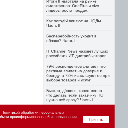
Итоги II квартала на рынке
смартфонов: OnePlus и vivo —
лидеры роста продаж
Как погодЫ влияют на ЦОДы.
Часть II
Бесперебойность уходит в
облако? Часть I
IT Channel News назовет лучших
российских ИТ-дистрибьюторов
79% респондентов считают, что
реклама влияет на доверие к
бренду, а 72% используют ее при
выборе товаров и услуг
Быстро, дёшево, качественно —
что делать, если заказчику ПО
нужно всё сразу? Часть I
с
Политикой обработки персональных
о были проинформированы об использовании
вания материалов сайта
Принять
tiitkanala.ru
.