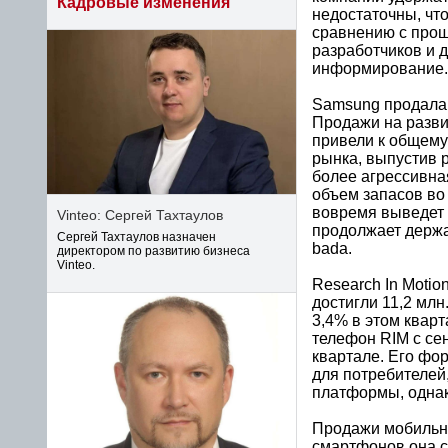
Кадровые изменения
недостаточны, что
сравнению с прош
разработчиков и 
информирование.
Samsung продала 6
Продажи на разви
привели к общему
рынка, выпустив 
более агрессивна
объем запасов во 
вовремя выведет н
Vinteo: Сергей Тахтаулов
продолжает держа
Сергей Тахтаулов назначен
bada.
директором по развитию бизнеса
Vinteo.
Research In Moti
достигли 11,2 млн
3,4% в этом кварт
телефон RIM с сен
квартале. Его фо
для потребителей,
платформы, однак
Продажи мобильных
смартфонов она с