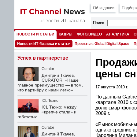
Об издании
Подборк
Поиск:
НОВОСТИ И СТАТЬИ
КАДРЫ
ФОТО/ВИДЕО
АНАЛИТИКА
С
НОМЕРА
Новости ИТ-бизнеса и статьи
Проекты с Global Digital Space
П
Успех в партнерстве
Продажи
Curator
цены с
Дмитрий Ткачев,
CURATOR: «Наше
главное преимущество — в том,
17 августа 2010 г.
что партнёру с нами легко»
По данным Gartne
ICL Техно
квартале 2010 г. 
ICL Техно: между
долю смартфонов 
«крепче стали» и
2009 г.
гибкостью
«Рынок мобильных
Curator
однако средние п
Дмитрий Ткачев,
Каролина Миланез