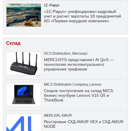
1С-Рарус
«1С-Рарус» унифицировал кадровый
учет и расчет зарплаты 18 предприятий
АО «Первая нерудная компания»
Склад
OCS Distribution
,
Mercusys
MERCUSYS представляет AI QoS —
технологию интеллектуального
управления трафиком
MICS Distribution Company
,
Lenovo
Скорое поступление на склад MICS:
бизнес-ноутбуки Lenovo V15 G5 и
ThinkBook
MERLION
,
AMUR
Ресстровые СХД AMUR VEX и СХД AMUR
NODE