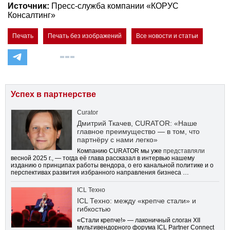
Источник:
Пресс-служба компании «КОРУС
Консалтинг»
Печать
Печать без изображений
Все новости и статьи
Успех в партнерстве
Curator
Дмитрий Ткачев, CURATOR: «Наше
главное преимущество — в том, что
партнёру с нами легко»
Компанию CURATOR мы уже
представляли
весной 2025 г., — тогда её глава рассказал в интервью нашему
изданию о принципах работы вендора, о его канальной политике и о
перспективах развития избранного направления бизнеса …
ICL Техно
ICL Техно: между «крепче стали» и
гибкостью
«Стали крепче!» — лаконичный слоган XII
мультивендорного форума ICL Partner Connect