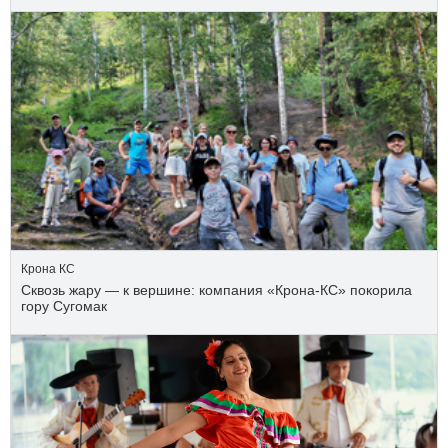
Крона КС
Сквозь жару — к вершине: компания «Крона‑КС» покорила
гору Сугомак