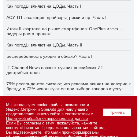
Как погодЫ влияют на ЦОДы. Часть I
АСУ ТП: эволюция, драйверы, риски и пр. Часть I
Итоги II квартала на рынке смартфонов: OnePlus и vivo —
лидеры роста продаж
Как погодЫ влияют на ЦОДы. Часть II
Бесперебойность уходит в облако? Часть I
IT Channel News назовет лучших российских ИТ-
дистрибьюторов
79% респондентов считают, что реклама влияет на доверие к
бренду, а 72% используют ее при выборе товаров и услуг
Быстро, дёшево, качественно — что делать, если заказчику
Мы используем cookie-файлы, возможности
ПО нужно всё сразу? Часть I
Яндекс.Метрики и SberAds для наилучшего
Принять
представления нашего сайта в соответствии с
Политикой обработки персональных данных
.
Если Вы согласны с этим, пожалуйста, нажмите
© 2026 ООО «СК ПРЕСС».
Политика конфиденциальности
кнопку «Принять». Продолжая пользоваться сайтом,
персональных данных
,
информация об авторских правах и порядке
Вы подтверждаете, что были проинформированы
использования материалов сайта
об использовании сайтом cookie-файлов, Яндекс.Метрики и