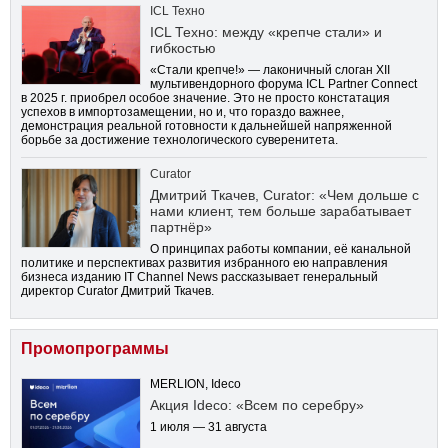
ICL Техно
ICL Техно: между «крепче стали» и
гибкостью
«Стали крепче!» — лаконичный слоган XII
мультивендорного форума ICL Partner Connect
в 2025 г. приобрел особое значение. Это не просто констатация
успехов в импортозамещении, но и, что гораздо важнее,
демонстрация реальной готовности к дальнейшей напряженной
борьбе за достижение технологического суверенитета.
Curator
Дмитрий Ткачев, Curator: «Чем дольше с
нами клиент, тем больше зарабатывает
партнёр»
О принципах работы компании, её канальной
политике и перспективах развития избранного ею направления
бизнеса изданию IT Channel News рассказывает генеральный
директор Curator Дмитрий Ткачев.
Промопрограммы
MERLION, Ideco
Акция Ideco: «Всем по серебру»
1 июля — 31 августа