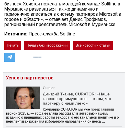
бизнесу. Хочется пожелать молодой команде Softline в
Мурманске развиваться так же динамично и
гармонично вписаться в систему партнеров Microsoft в
городе и области», – отмечает Денис Трофимов,
региональный представитель Microsoft в Мурманске.
Источник:
Пресс-служба Softline
Печать
Печать без изображений
Все новости и статьи
Успех в партнерстве
Curator
Дмитрий Ткачев, CURATOR: «Наше
главное преимущество — в том, что
партнёру с нами легко»
Компанию CURATOR мы уже
представляли
весной 2025 г., — тогда её глава рассказал в интервью нашему
изданию о принципах работы вендора, о его канальной политике и о
перспективах развития избранного направления бизнеса …