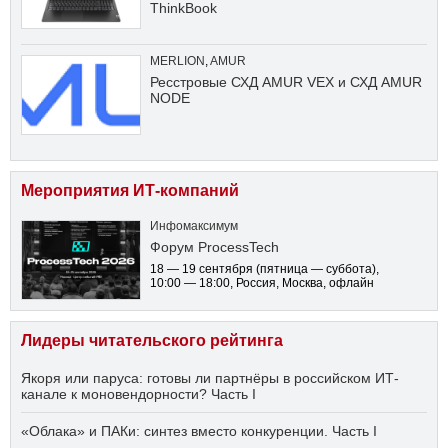
ThinkBook
MERLION
,
AMUR
Ресстровые СХД AMUR VEX и СХД AMUR
NODE
Мероприятия ИТ-компаний
Инфомаксимум
Форум ProcessTech
18 — 19 сентября
(пятница — суббота)
,
10:00 — 18:00
, Россия, Москва, офлайн
Лидеры читательского рейтинга
Якоря или паруса: готовы ли партнёры в российском ИТ-
канале к моновендорности? Часть I
«Облака» и ПАКи: синтез вместо конкуренции. Часть I