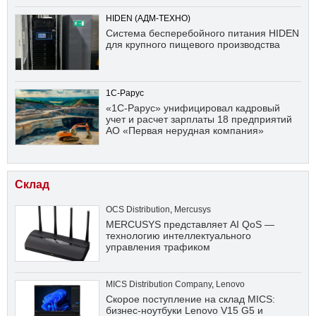
HIDEN (АДМ-ТЕХНО)
Система бесперебойного питания HIDEN
для крупного пищевого производства
1С-Рарус
«1С-Рарус» унифицировал кадровый
учет и расчет зарплаты 18 предприятий
АО «Первая нерудная компания»
Склад
OCS Distribution
,
Mercusys
MERCUSYS представляет AI QoS —
технологию интеллектуального
управления трафиком
MICS Distribution Company
,
Lenovo
Скорое поступление на склад MICS:
бизнес-ноутбуки Lenovo V15 G5 и