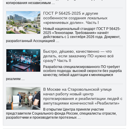
копирования независимым …
ГОСТ Р 56425-2025 и другие
особенности создания локальных
«кремниевых долин». Часть I
Новый национальный стандарт ГОСТ Р 56425-
2025 «Технопарки. Требования» начнёт
действовать с 1 сентября 2026 года. Документ,
разработанный Ассоциацией …
Быстро, дёшево, качественно — что
делать, если заказчику ПО нужно всё
сразу? Часть II
Разработка специализированного ПО требует
особого подхода: высокой скорости без ущерба
качеству, гибкой адаптации к меняющимся
реалиям …
В Москве на Староволынской улице
начал работу новый центр
протезирования и реабилитации людей с
ампутациями конечностей «Реабилити»
В открытии Центра приняли участие
представители Социального фонда России, специалисты отрасли,
разработчики и производители протезных …