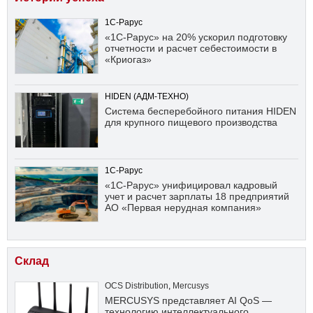
1С-Рарус
«1С-Рарус» на 20% ускорил подготовку
отчетности и расчет себестоимости в
«Криогаз»
HIDEN (АДМ-ТЕХНО)
Система бесперебойного питания HIDEN
для крупного пищевого производства
1С-Рарус
«1С-Рарус» унифицировал кадровый
учет и расчет зарплаты 18 предприятий
АО «Первая нерудная компания»
Склад
OCS Distribution
,
Mercusys
MERCUSYS представляет AI QoS —
технологию интеллектуального