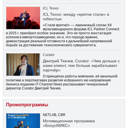
ICL Техно
ICL Техно: между «крепче стали» и
гибкостью
«Стали крепче!» — лаконичный слоган XII
мультивендорного форума ICL Partner Connect
в 2025 г. приобрел особое значение. Это не просто констатация
успехов в импортозамещении, но и, что гораздо важнее,
демонстрация реальной готовности к дальнейшей напряженной
борьбе за достижение технологического суверенитета.
Curator
Дмитрий Ткачев, Curator: «Чем дольше с
нами клиент, тем больше зарабатывает
партнёр»
О принципах работы компании, её канальной
политике и перспективах развития избранного ею направления
бизнеса изданию IT Channel News рассказывает генеральный
директор Curator Дмитрий Ткачев.
Промопрограммы
NETLAB, CBR
Мотивационная программа
«БонусМИКС»