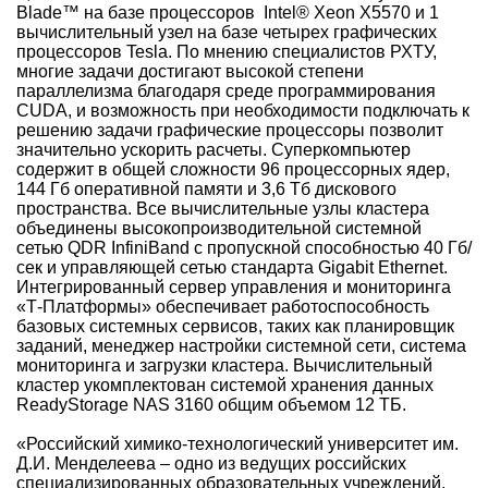
Blade™ на базе процессоров Intel® Xeon X5570 и 1
вычислительный узел на базе четырех графических
процессоров Tesla. По мнению специалистов РХТУ,
многие задачи достигают высокой степени
параллелизма благодаря среде программирования
CUDA, и возможность при необходимости подключать к
решению задачи графические процессоры позволит
значительно ускорить расчеты. Суперкомпьютер
содержит в общей сложности 96 процессорных ядер,
144 Гб оперативной памяти и 3,6 Тб дискового
пространства. Все вычислительные узлы кластера
объединены высокопроизводительной системной
сетью QDR InfiniBand с пропускной способностью 40 Гб/
сек и управляющей сетью стандарта Gigabit Ethernet.
Интегрированный сервер управления и мониторинга
«Т-Платформы» обеспечивает работоспособность
базовых системных сервисов, таких как планировщик
заданий, менеджер настройки системной сети, система
мониторинга и загрузки кластера. Вычислительный
кластер укомплектован системой хранения данных
ReadyStorage NAS 3160 общим объемом 12 ТБ.
«Российский химико-технологический университет им.
Д.И. Менделеева – одно из ведущих российских
специализированных образовательных учреждений,