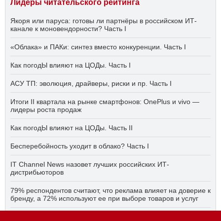
Лидеры читательского рейтинга
Якоря или паруса: готовы ли партнёры в российском ИТ-
канале к моновендорности? Часть I
«Облака» и ПАКи: синтез вместо конкуренции. Часть I
Как погодЫ влияют на ЦОДы. Часть I
АСУ ТП: эволюция, драйверы, риски и пр. Часть I
Итоги II квартала на рынке смартфонов: OnePlus и vivo —
лидеры роста продаж
Как погодЫ влияют на ЦОДы. Часть II
Бесперебойность уходит в облако? Часть I
IT Channel News назовет лучших российских ИТ-
дистрибьюторов
79% респондентов считают, что реклама влияет на доверие к
бренду, а 72% используют ее при выборе товаров и услуг
Быстро, дёшево, качественно — что делать, если заказчику