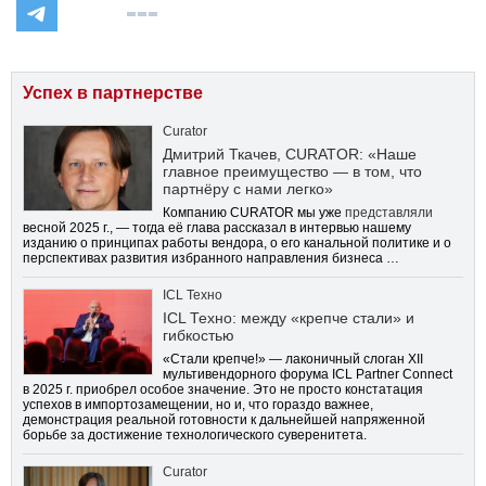
Успех в партнерстве
Curator
Дмитрий Ткачев, CURATOR: «Наше
главное преимущество — в том, что
партнёру с нами легко»
Компанию CURATOR мы уже
представляли
весной 2025 г., — тогда её глава рассказал в интервью нашему
изданию о принципах работы вендора, о его канальной политике и о
перспективах развития избранного направления бизнеса …
ICL Техно
ICL Техно: между «крепче стали» и
гибкостью
«Стали крепче!» — лаконичный слоган XII
мультивендорного форума ICL Partner Connect
в 2025 г. приобрел особое значение. Это не просто констатация
успехов в импортозамещении, но и, что гораздо важнее,
демонстрация реальной готовности к дальнейшей напряженной
борьбе за достижение технологического суверенитета.
Curator