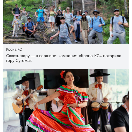
Крона КС
Сквозь жару — к вершине: компания «Крона‑КС» покорила
гору Сугомак