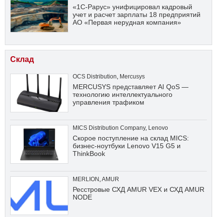
«1С-Рарус» унифицировал кадровый
учет и расчет зарплаты 18 предприятий
АО «Первая нерудная компания»
Склад
OCS Distribution
,
Mercusys
MERCUSYS представляет AI QoS —
технологию интеллектуального
управления трафиком
MICS Distribution Company
,
Lenovo
Скорое поступление на склад MICS:
бизнес-ноутбуки Lenovo V15 G5 и
ThinkBook
MERLION
,
AMUR
Ресстровые СХД AMUR VEX и СХД AMUR
NODE