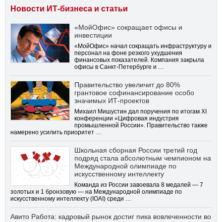
Новости ИТ-бизнеса и статьи
«МойОфис» сокращает офисы и
инвестиции
«МойОфис» начал сокращать инфраструктуру и
персонал на фоне резкого ухудшения
финансовых показателей. Компания закрыла
офисы в Санкт-Петербурге и …
Правительство увеличит до 80%
грантовое софинансирование особо
значимых ИТ-проектов
Михаил Мишустин дал поручения по итогам XI
конференции «Цифровая индустрия
промышленной России». Правительство также
намерено усилить приоритет …
Школьная сборная России третий год
подряд стала абсолютным чемпионом на
Международной олимпиаде по
искусственному интеллекту
Команда из России завоевала 8 медалей — 7
золотых и 1 бронзовую — на Международной олимпиаде по
искусственному интеллекту (IOAI) среди …
Авито Работа: кадровый рынок достиг пика вовлеченности во