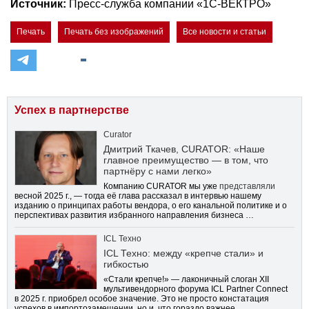
Источник:
Пресс-служба компании «1С-ВЕКТРО»
Печать
Печать без изображений
Все новости и статьи
Успех в партнерстве
Curator
Дмитрий Ткачев, CURATOR: «Наше
главное преимущество — в том, что
партнёру с нами легко»
Компанию CURATOR мы уже
представляли
весной 2025 г., — тогда её глава рассказал в интервью нашему
изданию о принципах работы вендора, о его канальной политике и о
перспективах развития избранного направления бизнеса …
ICL Техно
ICL Техно: между «крепче стали» и
гибкостью
«Стали крепче!» — лаконичный слоган XII
мультивендорного форума ICL Partner Connect
в 2025 г. приобрел особое значение. Это не просто констатация
успехов в импортозамещении, но и, что гораздо важнее,