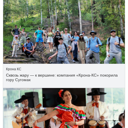
Крона КС
Сквозь жару — к вершине: компания «Крона‑КС» покорила
гору Сугомак