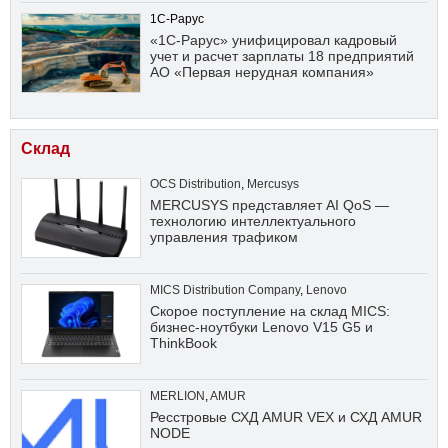
1С-Рарус
«1С-Рарус» унифицировал кадровый
учет и расчет зарплаты 18 предприятий
АО «Первая нерудная компания»
Склад
OCS Distribution
,
Mercusys
MERCUSYS представляет AI QoS —
технологию интеллектуального
управления трафиком
MICS Distribution Company
,
Lenovo
Скорое поступление на склад MICS:
бизнес-ноутбуки Lenovo V15 G5 и
ThinkBook
MERLION
,
AMUR
Ресстровые СХД AMUR VEX и СХД AMUR
NODE