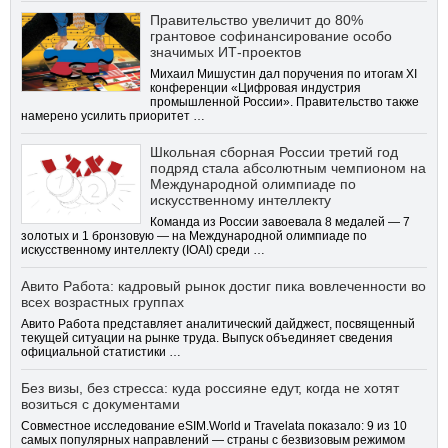
Правительство увеличит до 80%
грантовое софинансирование особо
значимых ИТ-проектов
Михаил Мишустин дал поручения по итогам XI
конференции «Цифровая индустрия
промышленной России». Правительство также
намерено усилить приоритет …
Школьная сборная России третий год
подряд стала абсолютным чемпионом на
Международной олимпиаде по
искусственному интеллекту
Команда из России завоевала 8 медалей — 7
золотых и 1 бронзовую — на Международной олимпиаде по
искусственному интеллекту (IOAI) среди …
Авито Работа: кадровый рынок достиг пика вовлеченности во
всех возрастных группах
Авито Работа представляет аналитический дайджест, посвященный
текущей ситуации на рынке труда. Выпуск объединяет сведения
официальной статистики …
Без визы, без стресса: куда россияне едут, когда не хотят
возиться с документами
Совместное исследование eSIM.World и Travelata показало: 9 из 10
самых популярных направлений — страны с безвизовым режимом