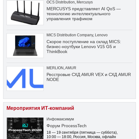
OCS Distribution
,
Mercusys
MERCUSYS представляет AI QoS —
технологию интеллектуального
управления трафиком
MICS Distribution Company
,
Lenovo
Скорое поступление на склад MICS:
бизнес-ноутбуки Lenovo V15 G5 и
ThinkBook
MERLION
,
AMUR
Ресстровые СХД AMUR VEX и СХД AMUR
NODE
Мероприятия ИТ-компаний
Инфомаксимум
Форум ProcessTech
18 — 19 сентября
(пятница — суббота)
,
10:00 — 18:00
, Россия, Москва, офлайн