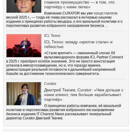
главное преимущество — в том, что
партнёру с нами легко»
Компанию CURATOR мы уже
представляли
весной 2025 г., — тогда её глава рассказал в интервью нашему
изданию о принципах работы вендора, о его канальной политике и о
перспективах развития избранного направления бизнеса …
ICL Техно
ICL Техно: между «крепче стали» и
гибкостью
«Стали крепче!» — лаконичный слоган XII
мультивендорного форума ICL Partner Connect
в 2025 г. приобрел особое значение. Это не просто констатация
успехов в импортозамещении, но и, что гораздо важнее,
демонстрация реальной готовности к дальнейшей напряженной
борьбе за достижение технологического суверенитета.
Curator
Дмитрий Ткачев, Curator: «Чем дольше с
нами клиент, тем больше зарабатывает
партнёр»
О принципах работы компании, её канальной
политике и перспективах развития избранного ею направления
бизнеса изданию IT Channel News рассказывает генеральный
директор Curator Дмитрий Ткачев.