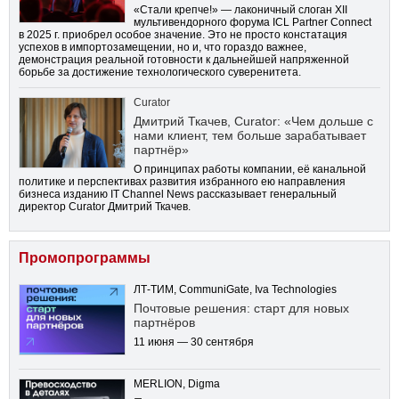
«Стали крепче!» — лаконичный слоган XII
мультивендорного форума ICL Partner Connect
в 2025 г. приобрел особое значение. Это не просто констатация
успехов в импортозамещении, но и, что гораздо важнее,
демонстрация реальной готовности к дальнейшей напряженной
борьбе за достижение технологического суверенитета.
Curator
Дмитрий Ткачев, Curator: «Чем дольше с
нами клиент, тем больше зарабатывает
партнёр»
О принципах работы компании, её канальной
политике и перспективах развития избранного ею направления
бизнеса изданию IT Channel News рассказывает генеральный
директор Curator Дмитрий Ткачев.
Промопрограммы
ЛТ-ТИМ, CommuniGate, Iva Technologies
Почтовые решения: старт для новых
партнёров
11 июня — 30 сентября
MERLION, Digma