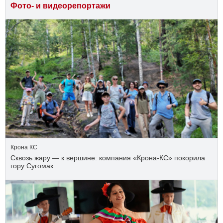
Фото- и видеорепортажи
Крона КС
Сквозь жару — к вершине: компания «Крона‑КС» покорила
гору Сугомак