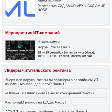
MERLION
,
AMUR
Ресстровые СХД AMUR VEX и СХД AMUR
NODE
Мероприятия ИТ-компаний
Инфомаксимум
Форум ProcessTech
18 — 19 сентября
(пятница — суббота)
,
10:00 — 18:00
, Россия, Москва, офлайн
Лидеры читательского рейтинга
Якоря или паруса: готовы ли партнёры в российском ИТ-
канале к моновендорности? Часть I
«Облака» и ПАКи: синтез вместо конкуренции. Часть I
Как погодЫ влияют на ЦОДы. Часть I
АСУ ТП: эволюция, драйверы, риски и пр. Часть I