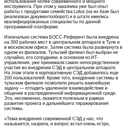
использования более современного и мощного
инструмента. При этом у заказчика уже был опыт
работы с продуктами семейства Lotus (на их базе был
реализован документооборот) и в штате имелись
квалифицированные специалисты по данной
программной платформе.
Изначально система БОСС-Референт была внедрена
на 300 рабочих мест в центральном аппарате в Туле и
в московском офисе. Затем система была развернута в
одном из филиалов. Тульский филиал был выбран не
случайно, его сотрудники, в основном из ИТ-
управления, уже принимали самое непосредственное
участие во внедрении СЭД в центральном аппарате.
На этом этапе в корпоративную СЭД добавилось еще
200 пользователей. Кроме того, внедрение системы в
тульском филиале позволило решить важнейшую
задачу — отладить удаленное взаимодействие и
общение в распределенной информационной среде.
Это, несомненно, окажется полезным в рамках
развития проекта и дальнейшего тиражирования
системы.
«Тема внедрения современной СЭД у нас, что
называется, назрела, и вопрос встал очень остро,