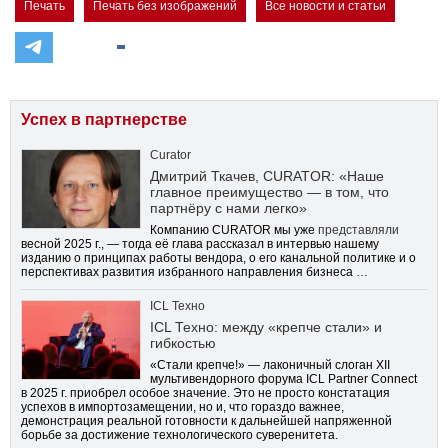
Печать
Печать без изображений
Все новости и статьи
Успех в партнерстве
Curator
Дмитрий Ткачев, CURATOR: «Наше
главное преимущество — в том, что
партнёру с нами легко»
Компанию CURATOR мы уже
представляли
весной 2025 г., — тогда её глава рассказал в интервью нашему
изданию о принципах работы вендора, о его канальной политике и о
перспективах развития избранного направления бизнеса …
ICL Техно
ICL Техно: между «крепче стали» и
гибкостью
«Стали крепче!» — лаконичный слоган XII
мультивендорного форума ICL Partner Connect
в 2025 г. приобрел особое значение. Это не просто констатация
успехов в импортозамещении, но и, что гораздо важнее,
демонстрация реальной готовности к дальнейшей напряженной
борьбе за достижение технологического суверенитета.