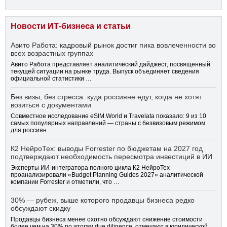
Новости ИТ-бизнеса и статьи
Авито Работа: кадровый рынок достиг пика вовлеченности во
всех возрастных группах
Авито Работа представляет аналитический дайджест, посвященный
текущей ситуации на рынке труда. Выпуск объединяет сведения
официальной статистики …
Без визы, без стресса: куда россияне едут, когда не хотят
возиться с документами
Совместное исследование eSIM.World и Travelata показало: 9 из 10
самых популярных направлений — страны с безвизовым режимом
для россиян
К2 НейроТех: выводы Forrester по бюджетам на 2027 год
подтверждают необходимость пересмотра инвестиций в ИИ
Эксперты ИИ-интегратора полного цикла К2 НейроТех
проанализировали «Budget Planning Guides 2027» аналитической
компании Forrester и отметили, что …
30% — рубеж, выше которого продавцы бизнеса редко
обсуждают скидку
Продавцы бизнеса менее охотно обсуждают снижение стоимости
более чем на 30% по итогам due diligence, отмечают в юридической