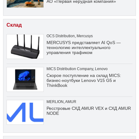
АО «Первая нерудная компания»
Склад
OCS Distribution
,
Mercusys
MERCUSYS представляет AI QoS —
технологию интеллектуального
управления трафиком
MICS Distribution Company
,
Lenovo
Скорое поступление на склад MICS:
бизнес-ноутбуки Lenovo V15 G5 и
ThinkBook
MERLION
,
AMUR
Ресстровые СХД AMUR VEX и СХД AMUR
NODE