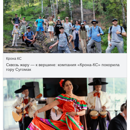
Крона КС
Сквозь жару — к вершине: компания «Крона‑КС» покорила
гору Сугомак