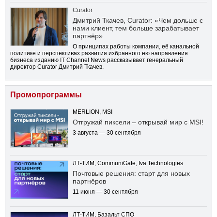
Curator
Дмитрий Ткачев, Curator: «Чем дольше с
нами клиент, тем больше зарабатывает
партнёр»
О принципах работы компании, её канальной
политике и перспективах развития избранного ею направления
бизнеса изданию IT Channel News рассказывает генеральный
директор Curator Дмитрий Ткачев.
Промопрограммы
MERLION, MSI
Отгружай пиксели – открывай мир с MSI!
3 августа — 30 сентября
ЛТ-ТИМ, CommuniGate, Iva Technologies
Почтовые решения: старт для новых
партнёров
11 июня — 30 сентября
ЛТ-ТИМ, Базальт СПО