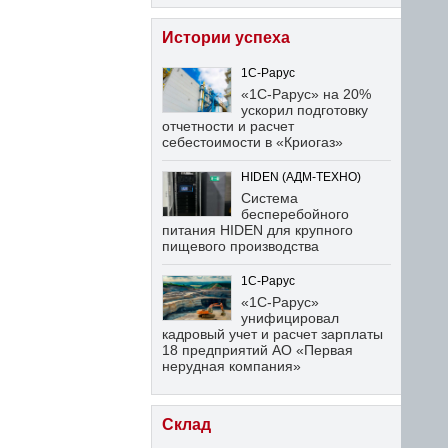
Истории успеха
1С-Рарус
«1С-Рарус» на 20%
ускорил подготовку
отчетности и расчет
себестоимости в «Криогаз»
HIDEN (АДМ-ТЕХНО)
Система
бесперебойного
питания HIDEN для крупного
пищевого производства
1С-Рарус
«1С-Рарус»
унифицировал
кадровый учет и расчет зарплаты
18 предприятий АО «Первая
нерудная компания»
Склад