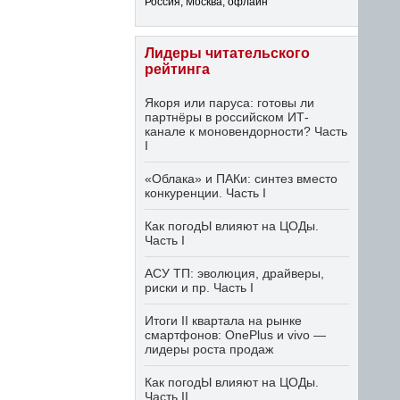
Россия, Москва, офлайн
Лидеры читательского
рейтинга
Якоря или паруса: готовы ли
партнёры в российском ИТ-
канале к моновендорности? Часть
I
«Облака» и ПАКи: синтез вместо
конкуренции. Часть I
Как погодЫ влияют на ЦОДы.
Часть I
АСУ ТП: эволюция, драйверы,
риски и пр. Часть I
Итоги II квартала на рынке
смартфонов: OnePlus и vivo —
лидеры роста продаж
Как погодЫ влияют на ЦОДы.
Часть II