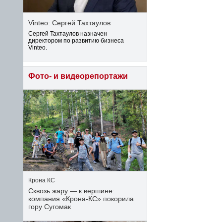
Vinteo: Сергей Тахтаулов
Сергей Тахтаулов назначен
директором по развитию бизнеса
Vinteo.
Фото- и видеорепортажи
Крона КС
Сквозь жару — к вершине:
компания «Крона‑КС» покорила
гору Сугомак