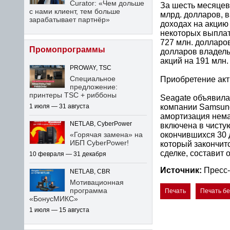
Curator: «Чем дольше
За шесть месяцев
с нами клиент, тем больше
млрд. долларов, 
зарабатывает партнёр»
доходах на акцию
некоторых выплат
727 млн. долларов
Промопрограммы
долларов владель
акций на 191 млн
PROWAY, TSC
Специальное
Приобретение акт
предложение:
принтеры TSC + риббоны
Seagate объявила
компании Samsung 
1 июля — 31 августа
амортизация нема
NETLAB, CyberPower
включена в чисту
окончившихся 30 
«Горячая замена» на
ИБП CyberPower!
который закончит
сделке, составит 
10 февраля — 31 декабря
Источник:
Пресс-
NETLAB, CBR
Мотивационная
программа
Печать
Печать б
«БонусМИКС»
1 июля — 15 августа