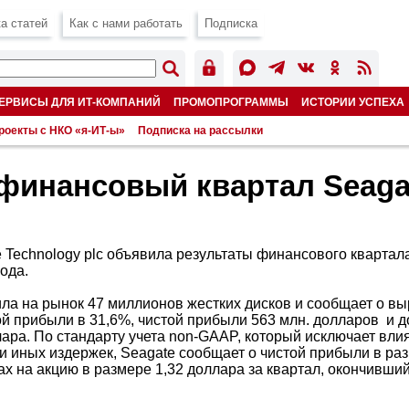
а статей
Как с нами работать
Подписка
ЕРВИСЫ ДЛЯ ИТ-КОМПАНИЙ
ПРОМОПРОГРАММЫ
ИСТОРИИ УСПЕХА
роекты с НКО «я-ИТ-ы»
Подписка на рассылки
финансовый квартал Seaga
 Technology plc объявила результаты финансового квартал
года.
ла на рынок 47 миллионов жестких дисков и сообщает о выр
ой прибыли в 31,6%, чистой прибыли 563 млн. долларов и д
лара. По стандарту учета non-GAAP, который исключает вли
 и иных издержек, Seagate сообщает о чистой прибыли в ра
ах на акцию в размере 1,32 доллара за квартал, окончивши