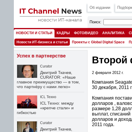
Об издании
Подборк
Поиск:
НОВОСТИ И СТАТЬИ
КАДРЫ
ФОТО/ВИДЕО
АНАЛИТИКА
С
НОМЕРА
Новости ИТ-бизнеса и статьи
Проекты с Global Digital Space
П
Успех в партнерстве
Второй 
Curator
Дмитрий Ткачев,
2 февраля 2012 г.
CURATOR: «Наше
Компания Seagate
главное преимущество — в том,
что партнёру с нами легко»
30 декабря, 2011 
ICL Техно
Компания постави
долларов , валов
ICL Техно: между
«крепче стали» и
размере 1,28 дол
гибкостью
выплат, списаний
долларов и доход
Curator
2011 года.
Дмитрий Ткачев,