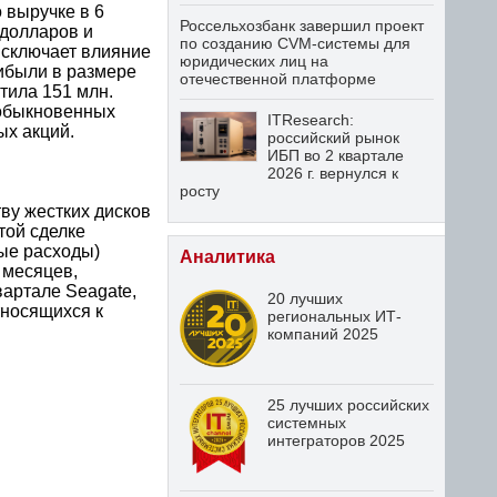
 выручке в 6
Россельхозбанк завершил проект
 долларов и
по созданию CVM-системы для
исключает влияние
юридических лиц на
рибыли в размере
отечественной платформе
тила 151 млн.
 обыкновенных
ITResearch:
ых акций.
российский рынок
ИБП во 2 квартале
2026 г. вернулся к
росту
ву жестких дисков
той сделке
ые расходы)
Аналитика
 месяцев,
вартале Seagate,
20 лучших
тносящихся к
региональных ИТ-
компаний 2025
25 лучших российских
системных
интеграторов 2025