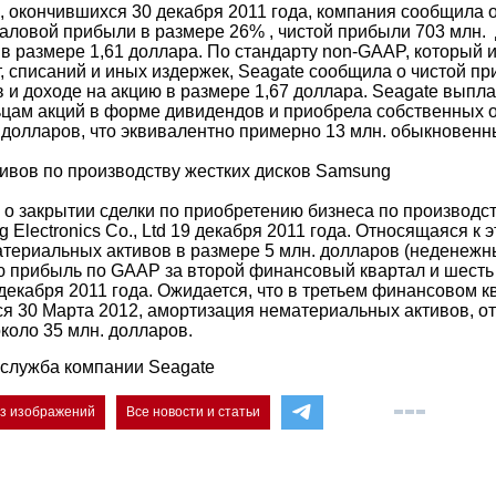
, окончившихся 30 декабря 2011 года, компания сообщила о
валовой прибыли в размере 26% , чистой прибыли 703 млн.
 в размере 1,61 доллара. По стандарту non-GAAP, который 
, списаний и иных издержек, Seagate сообщила о чистой п
 и доходе на акцию в размере 1,67 доллара. Seagate выпла
цам акций в форме дивидендов и приобрела собственных
. долларов, что эквивалентно примерно 13 млн. обыкновенн
ивов по производству жестких дисков Samsung
 о закрытии сделки по приобретению бизнеса по производст
Electronics Co., Ltd 19 декабря 2011 года. Относящаяся к э
териальных активов в размере 5 млн. долларов (неденежн
ю прибыль по GAAP за второй финансовый квартал и шесть
декабря 2011 года. Ожидается, что в третьем финансовом к
ся 30 Марта 2012, амортизация нематериальных активов, о
около 35 млн. долларов.
служба компании Seagate
ез изображений
Все новости и статьи