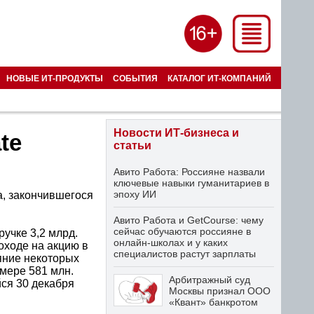
НОВЫЕ ИТ-ПРОДУКТЫ
СОБЫТИЯ
КАТАЛОГ ИТ-КОМПАНИЙ
Новости ИТ-бизнеса и
te
статьи
Авито Работа: Россияне назвали
ключевые навыки гуманитариев в
эпоху ИИ
а, закончившегося
Авито Работа и GetCourse: чему
сейчас обучаются россияне в
учке 3,2 млрд.
онлайн-школах и у каких
оходе на акцию в
специалистов растут зарплаты
яние некоторых
змере 581 млн.
Арбитражный суд
йся 30 декабря
Москвы признал ООО
«Квант» банкротом