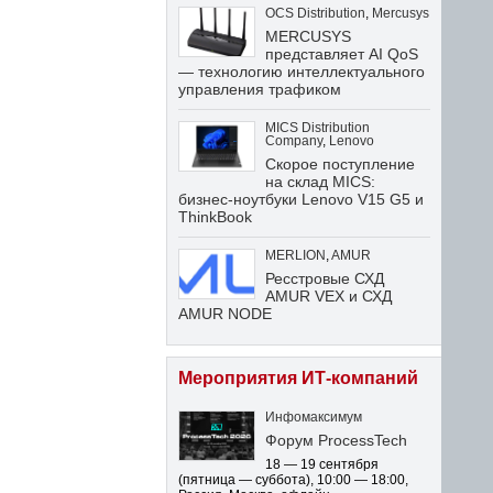
OCS Distribution
,
Mercusys
MERCUSYS
представляет AI QoS
— технологию интеллектуального
управления трафиком
MICS Distribution
Company
,
Lenovo
Скорое поступление
на склад MICS:
бизнес-ноутбуки Lenovo V15 G5 и
ThinkBook
MERLION
,
AMUR
Ресстровые СХД
AMUR VEX и СХД
AMUR NODE
Мероприятия ИТ-компаний
Инфомаксимум
Форум ProcessTech
18 — 19 сентября
(пятница — суббота)
,
10:00 — 18:00
,