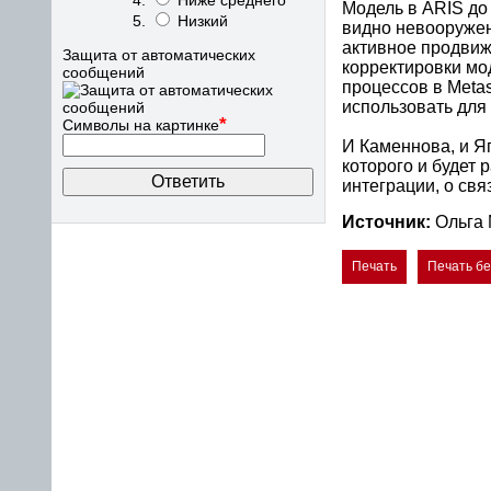
Ниже среднего
Модель в ARIS до 
Низкий
видно невооружен
активное продвиже
Защита от автоматических
корректировки мо
сообщений
процессов в Meta
использовать для
*
Символы на картинке
И Каменнова, и Я
которого и будет 
интеграции, о свя
Источник:
Ольга
Печать
Печать б