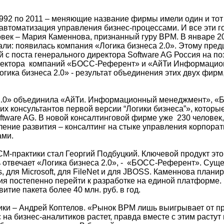
 1992 по 2011 – меняющие название фирмы имели один и тот
автоматизация управления бизнес-процессами. И все эти г
овек – Мария Каменнова, признанный гуру BPM. В январе 20
али: появилась компания «Логика бизнеса 2.0». Этому пред
й с поста генерального директора Software AG Россия на п
ректора компаний «БОСС-Референт» и «АйТи Информаци
гика бизнеса 2.0» - результат объединения этих двух фирм
 2.0» объединила «АйТи. Информационный менеджмент», 
их консультантов первой версии “Логики бизнеса”», которы
ftware AG. В новой консалтинговой фирме уже 230 человек,
ение развития – консалтинг на стыке управления корпора
ами.
M-практики стал Георгий Подбуцкий. Ключевой продукт это
ь отвечает «Логика бизнеса 2.0», - «БОСС-Референт». Суще
s, для Microsoft, для FileNet и для JBOSS. Каменнова планир
ия постепенно перейти к разработке на единой платформе.
витие пакета более 40 млн. руб. в год.
ки – Андрей Коптелов. «Рынок BPM лишь выигрывает от п
 на бизнес-аналитиков растет, правда вместе с этим растут