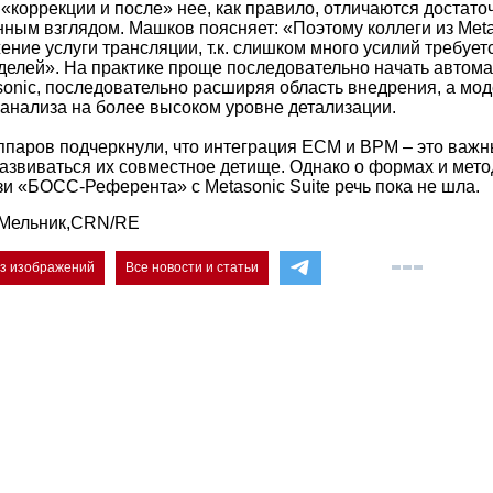
«коррекции и после» нее, как правило, отличаются достаточ
ным взглядом. Машков поясняет: «Поэтому коллеги из Meta
ние услуги трансляции, т.к. слишком много усилий требует
делей». На практике проще последовательно начать автом
sonic, последовательно расширяя область внедрения, а мод
 анализа на более высоком уровне детализации.
ппаров подчеркнули, что интеграция ECM и BPM – это важны
развиваться их совместное детище. Однако о формах и мето
зи «БОСС-Референта» с Metasonic Suite речь пока не шла.
 Мельник,CRN/RE
ез изображений
Все новости и статьи