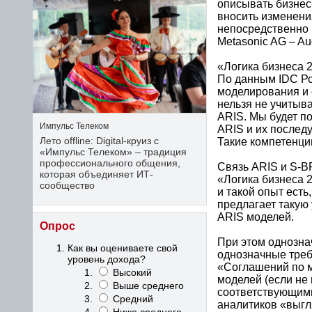
описывать бизнес
вносить изменения
непосредственно 
Metasonic AG – Aud
«Логика бизнеса 2
По данным IDC Ро
моделирования и 
нельзя не учитыва
ARIS. Мы будет п
Импульс Телеком
ARIS и их послед
Лето offline: Digital-круиз с
Такие компетенци
«Импульс Телеком» – традиция
профессионального общения,
Связь ARIS и S-B
которая объединяет ИТ-
«Логика бизнеса 2
сообщество
и такой опыт есть
предлагает такую
ARIS моделей.
Опрос
При этом однозна
Как вы оцениваете свой
однозначные треб
уровень дохода?
«Соглашений по м
Высокий
моделей (если не
Выше среднего
соответствующими
Средний
аналитиков «выгл