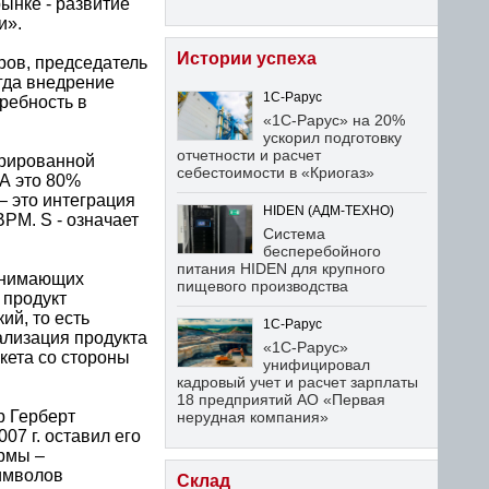
рынке - развитие
и».
Истории успеха
ров, председатель
огда внедрение
1С-Рарус
ребность в
«1С-Рарус» на 20%
ускорил подготовку
отчетности и расчет
урированной
себестоимости в «Криогаз»
 А это 80%
– это интеграция
HIDEN (АДМ-ТЕХНО)
PM. S - означает
Система
бесперебойного
питания HIDEN для крупного
ринимающих
пищевого производства
 продукт
ий, то есть
1С-Рарус
ализация продукта
«1С-Рарус»
кета со стороны
унифицировал
кадровый учет и расчет зарплаты
18 предприятий АО «Первая
р Герберт
нерудная компания»
07 г. оставил его
ирмы –
символов
Склад