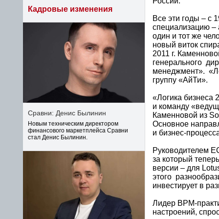
России.
Кадровые изменения
Все эти годы – с
специализацию – 
один и тот же чел
новый виток спир
2011 г. Каменново
генерального ди
менеджмент». «Ло
группу «АйТи».
«Логика бизнеса
и команду «ведущ
Сравни: Денис Былинин
Каменновой из So
Основное направл
Новым техническим директором
финансового маркетплейса Сравни
и бизнес-процесс
стал Денис Былинин.
Руководителем EC
за который тепер
версии – для Lotu
этого разнообраз
инвестирует в раз
Лидер BPM-практи
настроений, спрос