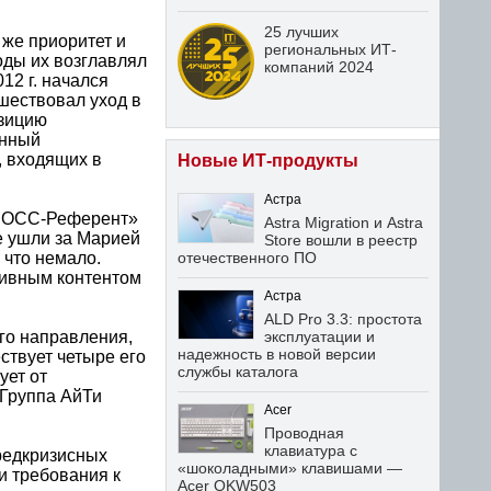
25 лучших
 же приоритет и
региональных ИТ-
оды их возглавлял
компаний 2024
12 г. начался
шествовал уход в
озицию
онный
, входящих в
Новые ИТ-продукты
Астра
«БОСС-Референт»
Astra Migration и Astra
е ушли за Марией
Store вошли в реестр
 что немало.
отечественного ПО
тивным контентом
Астра
ALD Pro 3.3: простота
го направления,
эксплуатации и
надежность в новой версии
ствует четыре его
службы каталога
ует от
 Группа АйТи
Acer
Проводная
клавиатура с
редкризисных
«шоколадными» клавишами —
 и требования к
Acer OKW503