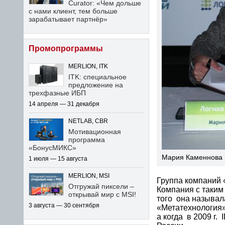
Curator: «Чем дольше
с нами клиент, тем больше
зарабатывает партнёр»
Промопрограммы
MERLION, ITK
ITK: специальное
предложение на
трехфазные ИБП
14 апреля — 31 декабря
NETLAB, CBR
Мотивационная
программа
«БонусМИКС»
Мария Каменнова 
1 июля — 15 августа
MERLION, MSI
Группа компаний 
Отгружай пиксели –
Компания с таким 
открывай мир с MSI!
того она называла
3 августа — 30 сентября
«Метатехнология».
а когда в 2009 г.