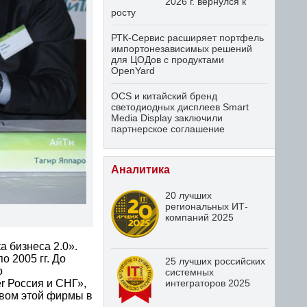
2026 г. вернулся к
росту
РТК-Сервис расширяет портфель
импортонезависимых решений
для ЦОДов с продуктами
OpenYard
OCS и китайский бренд
светодиодных дисплеев Smart
Media Display заключили
партнерское соглашение
Аналитика
20 лучших
региональных ИТ-
компаний 2025
 бизнеса 2.0».
 2005 гг. До
25 лучших российских
о
системных
r Россия и СНГ»,
интеграторов 2025
ством этой фирмы в