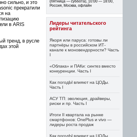
(пятница — суббота)
,
10:00 — 18:00
,
но сильно, и это
Россия, Москва, офлайн
sonic прекратили
ся на
атизацию
Лидеры читательского
ели в ARIS
рейтинга
Якоря или паруса: готовы ли
й тренд, в русле
партнёры в российском ИТ-
дах этой
канале к моновендорности? Часть
I
«Облака» и ПАКи: синтез вместо
конкуренции. Часть I
Как погодЫ влияют на ЦОДы.
Часть I
АСУ ТП: эволюция, драйверы,
риски и пр. Часть I
Итоги II квартала на рынке
смартфонов: OnePlus и vivo —
лидеры роста продаж
Как погодЫ влияют на ЦОДы.