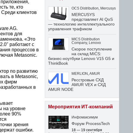
 приложения,
ть те, кто
OCS Distribution
,
Mercusys
. Среди клиентов
MERCUSYS
представляет AI QoS
— технологию интеллектуального
ware AG.
управления трафиком
ментов для
Каменнова. «Это
MICS Distribution
Company
,
Lenovo
2.0" работают с
Скорое поступление
ания процессов в
на склад MICS:
ючая Metasonic.
бизнес-ноутбуки Lenovo V15 G5 и
ThinkBook
ктор по развитию
MERLION
,
AMUR
вать в Metasonic,
Ресстровые СХД
вых фирм
AMUR VEX и СХД
разработанных в
AMUR NODE
дывает
Мероприятия ИТ-компаний
ы на уровне
более 90%
Инфомаксимум
тся
Форум ProcessTech
точки зрения
держат ошибки.
18 — 19 сентября