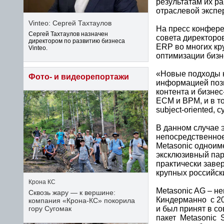
результатам их ра
отраслевой экспе
Vinteo: Сергей Тахтаулов
На пресс конфере
Сергей Тахтаулов назначен
совета директоро
директором по развитию бизнеса
ERP во многих кр
Vinteo.
оптимизации бизн
«Новые подходы к
Фото- и видеорепортажи
информацией позв
контента и бизне
ECM и BPM, и в то
subject-oriented,
В данном случае 
непосредственное
Metasonic одноиме
эксклюзивный пар
практически заве
крупных российск
Крона КС
Metasonic AG – н
Сквозь жару — к вершине:
Киндерманно с 200
компания «Крона‑КС» покорила
и был принят в с
гору Сугомак
пакет Metasonic 