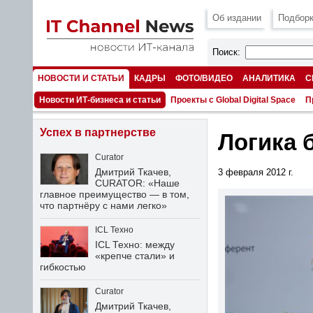
Об издании
Подборк
Поиск:
НОВОСТИ И СТАТЬИ
КАДРЫ
ФОТО/ВИДЕО
АНАЛИТИКА
С
НОМЕРА
Новости ИТ-бизнеса и статьи
Проекты с Global Digital Space
П
Успех в партнерстве
Логика б
Curator
Дмитрий Ткачев,
3 февраля 2012 г.
CURATOR: «Наше
главное преимущество — в том,
что партнёру с нами легко»
ICL Техно
ICL Техно: между
«крепче стали» и
гибкостью
Curator
Дмитрий Ткачев,