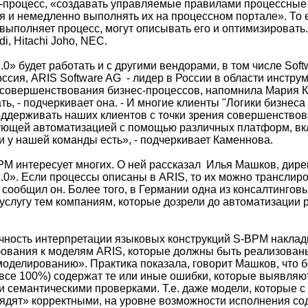
-процесс, «создавать управляемые правилами процессные
 и немедленно выполнять их на процессном портале». То ес
выполняет процесс, могут описывать его и оптимизировать
i, Hitachi Joho, NEC.
.0» будет работать и с другими вендорами, в том числе Soft
ссия, ARIS Software AG - лидер в России в области инстру
совершенствования бизнес-процессов, напомнила Мария 
ть, - подчеркивает она. - И многие клиенты "Логики бизнеса 
оддерживать наших клиентов с точки зрения совершенствов
ующей автоматизацией с помощью различных платформ, вкл
и у нашей команды есть», - подчеркивает Каменнова.
PM интересует многих. О ней рассказал Илья Машков, дире
.0». Если процессы описаны в ARIS, то их можно транслиро
, сообщил он. Более того, в Германии одна из консалтинго
 услугу тем компаниям, которые дозрели до автоматизации 
чность интерпретации языковых конструкций S-BPM накла
ования к моделям ARIS, которые должны быть реализован
оделированию». Практика показала, говорит Машков, что 
 все 100%) содержат те или иные ошибки, которые выявляю
 семантическими проверками. Т.е. даже модели, которые с 
ядят» корректными, на уровне возможности исполнения со