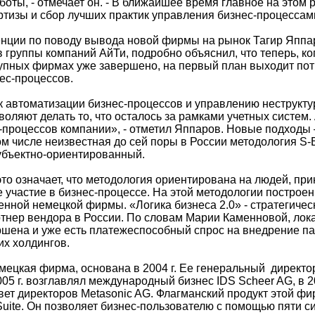
боты, - отмечает он. - В ближайшее время главное на этом 
ртизы и сбор лучших практик управления бизнес-процессам
нции по поводу вывода новой фирмы на рынок Тагир Яппа
в группы компаний АйТи, подробно объяснил, что теперь, к
упных фирмах уже завершено, на первый план выходит пот
ес-процессов.
 автоматизации бизнес-процессов и управлению неструкт
оляют делать то, что осталось за рамками учетных систем.
с-процессов компании», - отметил Яппаров. Новые подходы 
м числе неизвестная до сей поры в России методология S-B
 субъектно-ориентированный.
это означает, что методология ориентирована на людей, п
 участие в бизнес-процессе. На этой методологии построен
нной немецкой фирмы. «Логика бизнеса 2.0» - стратегическ
тнер вендора в России. По словам Марии Каменновой, лок
ршена и уже есть платежеспособный спрос на внедрение па
их холдингов.
емецкая фирма, основана в 2004 г. Ее генеральный директо
5 г. возглавлял международный бизнес IDS Scheer AG, в 20
овет директоров Metasonic AG. Флагманский продукт этой ф
Suite. Он позволяет бизнес-пользователю с помощью пяти 