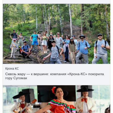
Крона КС
Сквозь жару — к вершине: компания «Крона‑КС» покорила
гору Сугомак