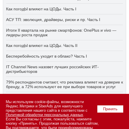
Как погодЫ влияют на ЦОДы. Часть I
АСУ ТП: эволюция, драйверы, риски и пр. Часть I
Итоги II квартала на рынке смартфонов: OnePlus и vivo —
лидеры роста продаж
Как погодЫ влияют на ЦОДы. Часть II
Бесперебойность уходит в облако? Часть I
IT Channel News назовет лучших российских ИТ-
дистрибьюторов
79% респондентов считают, что реклама влияет на доверие к
бренду, а 72% используют ее при выборе товаров и услуг
Быстро, дёшево, качественно — что делать, если заказчику
Мы используем cookie-файлы, возможности
ПО нужно всё сразу? Часть I
Яндекс.Метрики и SberAds для наилучшего
Принять
представления нашего сайта в соответствии с
Политикой обработки персональных данных
.
Если Вы согласны с этим, пожалуйста, нажмите
© 2026 ООО «СК ПРЕСС».
Политика конфиденциальности
кнопку «Принять». Продолжая пользоваться сайтом,
персональных данных
,
информация об авторских правах и порядке
Вы подтверждаете, что были проинформированы
использования материалов сайта