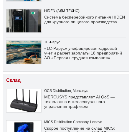
HIDEN (АДМ-ТЕХНО)
Система бесперебойного питания HIDEN
для крупного пищевого производства
1С-Рарус
«1С-Рарус» унифицировал кадровый
учет и расчет зарплаты 18 предприятий
АО «Первая нерудная компания»
Склад
OCS Distribution
,
Mercusys
MERCUSYS представляет AI QoS —
технологию интеллектуального
управления трафиком
MICS Distribution Company
,
Lenovo
Скорое поступление на склад MICS: