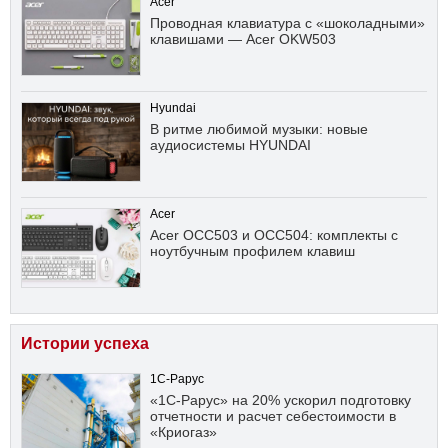
Acer
Проводная клавиатура с «шоколадными»
клавишами — Acer OKW503
Hyundai
В ритме любимой музыки: новые
аудиосистемы HYUNDAI
Acer
Acer OCC503 и OCC504: комплекты с
ноутбучным профилем клавиш
Истории успеха
1С-Рарус
«1С-Рарус» на 20% ускорил подготовку
отчетности и расчет себестоимости в
«Криогаз»