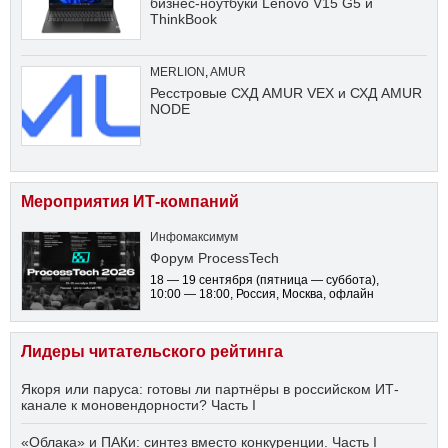
бизнес-ноутбуки Lenovo V15 G5 и
ThinkBook
MERLION
,
AMUR
Ресстровые СХД AMUR VEX и СХД AMUR
NODE
Мероприятия ИТ-компаний
Инфомаксимум
Форум ProcessTech
18 — 19 сентября
(пятница — суббота)
,
10:00 — 18:00
, Россия, Москва, офлайн
Лидеры читательского рейтинга
Якоря или паруса: готовы ли партнёры в российском ИТ-
канале к моновендорности? Часть I
«Облака» и ПАКи: синтез вместо конкуренции. Часть I