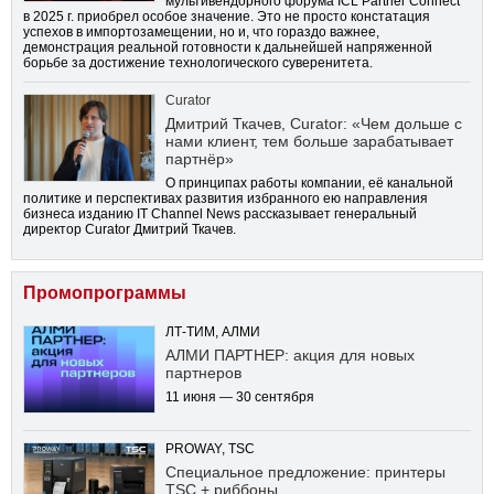
мультивендорного форума ICL Partner Connect
в 2025 г. приобрел особое значение. Это не просто констатация
успехов в импортозамещении, но и, что гораздо важнее,
демонстрация реальной готовности к дальнейшей напряженной
борьбе за достижение технологического суверенитета.
Curator
Дмитрий Ткачев, Curator: «Чем дольше с
нами клиент, тем больше зарабатывает
партнёр»
О принципах работы компании, её канальной
политике и перспективах развития избранного ею направления
бизнеса изданию IT Channel News рассказывает генеральный
директор Curator Дмитрий Ткачев.
Промопрограммы
ЛТ-ТИМ, АЛМИ
АЛМИ ПАРТНЕР: акция для новых
партнеров
11 июня — 30 сентября
PROWAY, TSC
Специальное предложение: принтеры
TSC + риббоны