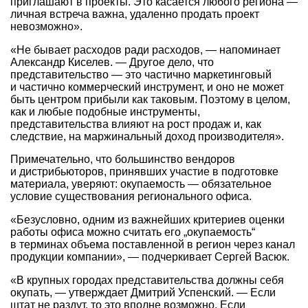
приглашают в проекты. Это касается любого региона —
личная встреча важна, удаленно продать проект
невозможно».
«Не бывает расходов ради расходов, — напоминает
Александр Киселев. — Другое дело, что
представительство — это частично маркетинговый
и частично коммерческий инструмент, и оно не может
быть центром прибыли как таковым. Поэтому в целом,
как и любые подобные инструменты,
представительства влияют на рост продаж и, как
следствие, на маржинальный доход производителя».
Примечательно, что большинство вендоров
и дистрибьюторов, принявших участие в подготовке
материала, уверяют: окупаемость — обязательное
условие существования регионального офиса.
«Безусловно, одним из важнейших критериев оценки
работы офиса можно считать его „окупаемость“
в терминах объема поставленной в регион через канал
продукции компании», — подчеркивает Сергей Васюк.
«В крупных городах представительства должны себя
окупать, — утверждает Дмитрий Успенский. — Если
штат не раздут, то это вполне возможно. Если