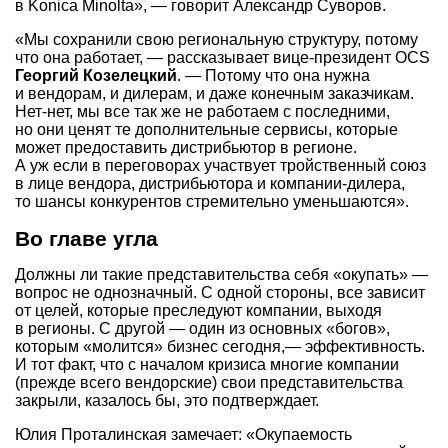
в Konica Minoltа», — говорит Александр Суворов.
«Мы сохранили свою региональную структуру, потому
что она работает, — рассказывает вице-президент OCS
Георгий Козелецкий
. — Потому что она нужна
и вендорам, и дилерам, и даже конечным заказчикам.
Нет-нет, мы все так же не работаем с последними,
но они ценят те дополнительные сервисы, которые
может предоставить дистрибьютор в регионе.
А уж если в переговорах участвует тройственный союз
в лице вендора, дистрибьютора и компании-дилера,
то шансы конкурентов стремительно уменьшаются».
Во главе угла
Должны ли такие представительства себя «окупать» —
вопрос не однозначный. С одной стороны, все зависит
от целей, которые преследуют компании, выходя
в регионы. С другой — один из основных «богов»,
которым «молится» бизнес сегодня,— эффективность.
И тот факт, что с началом кризиса многие компании
(прежде всего вендорские) свои представительства
закрыли, казалось бы, это подтверждает.
Юлия Проталинская замечает: «Окупаемость