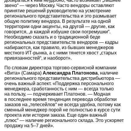
добираться к ним неудобно, часто возникает „лишнее
звено“ — через Москву. Часто вендоры оставляют
принятие решений руководителю на усмотрение
регионального представительства и это размывает
общую политику вендора. В результате на одной
территории одни акценты, на другой — другие, как
говорится, „в каждой избушке свои погремушки“.
Необходимо сказать и о традиционной беде
региональных представительств вендоров — кадры
набираются, как правило, из бывших менеджеров
местного ИТ-рынка, а с ними тянется хвост „старых
привязанностей“, и наоборот».
По словам директора торгово-сервисной компании
«Вита» (Самара)
Александра Платонова
, наличие
регионального представительства дистрибьютора —
очень важный аспект. «Поддержка персонального
менеджера, сработанность с ним — всегда только
на пользу, — подчеркивает Платонов. — Модная
в последнее время тенденция перевода обработки
заказов на „телесейлов“ не всегда удобна, потому как
сменный менеджер порой не полностью в курсе сути
проекта или истории заказа. Еще один важный
„плюс“ — наличие регионального склада. Это ускоряет
продажу на 5–7 дней».