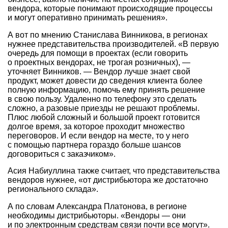
вендора, которые понимают происходящие процессы
и могут оперативно принимать решения».
А вот по мнению Станислава Винникова, в регионах
нужнее представительства производителей. «В первую
очередь для помощи в проектах (если говорить
о проектных вендорах, не трогая розничных), —
уточняет Винников. — Вендор лучше знает свой
продукт, может довести до сведения клиента более
полную информацию, помочь ему принять решение
в свою пользу. Удаленно по телефону это сделать
сложно, а разовые приезды не решают проблемы.
Плюс любой сложный и большой проект готовится
долгое время, за которое проходит множество
переговоров. И если вендор на месте, то у него
с помощью партнера гораздо больше шансов
договориться с заказчиком».
Асия Набиуллина также считает, что представительства
вендоров нужнее, «от дистрибьютора же достаточно
регионального склада».
А по словам Александра Платонова, в регионе
необходимы дистрибьюторы. «Вендоры — они
и по электронным средствам связи почти все могут».