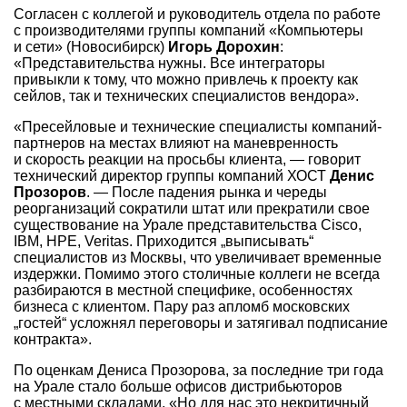
Согласен с коллегой и руководитель отдела по работе
с производителями группы компаний «Компьютеры
и сети» (Новосибирск)
Игорь Дорохин
:
«Представительства нужны. Все интеграторы
привыкли к тому, что можно привлечь к проекту как
сейлов, так и технических специалистов вендора».
«Пресейловые и технические специалисты компаний-
партнеров на местах влияют на маневренность
и скорость реакции на просьбы клиента, — говорит
технический директор группы компаний ХОСТ
Денис
Прозоров
. — После падения рынка и череды
реорганизаций сократили штат или прекратили свое
существование на Урале представительства Cisco,
IBM, HPE, Veritas. Приходится „выписывать“
специалистов из Москвы, что увеличивает временные
издержки. Помимо этого столичные коллеги не всегда
разбираются в местной специфике, особенностях
бизнеса с клиентом. Пару раз апломб московских
„гостей“ усложнял переговоры и затягивал подписание
контракта».
По оценкам Дениса Прозорова, за последние три года
на Урале стало больше офисов дистрибьюторов
с местными складами. «Но для нас это некритичный