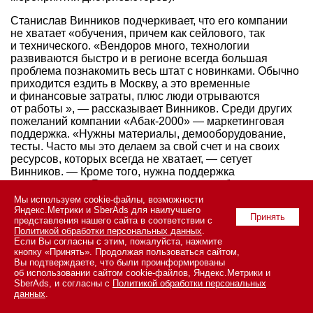
Станислав Винников подчеркивает, что его компании
не хватает «обучения, причем как сейлового, так
и технического. «Вендоров много, технологии
развиваются быстро и в регионе всегда большая
проблема познакомить весь штат с новинками. Обычно
приходится ездить в Москву, а это временные
и финансовые затраты, плюс люди отрываются
от работы », — рассказывает Винников. Среди других
пожеланий компании «Абак-2000» — маркетинговая
поддержка. «Нужны материалы, демооборудование,
тесты. Часто мы это делаем за свой счет и на своих
ресурсов, которых всегда не хватает, — сетует
Винников. — Кроме того, нужна поддержка
в переговорах. Бывает, что заказчик колеблется —
доверить решение задачи конкретному партнеру или
Мы используем cookie-файлы, возможности
нет. Нужны рекомендации вендора. И конечно, склад,
Яндекс.Метрики и SberAds для наилучшего
Принять
представления нашего сайта в соответствии с
особенно монтажных и расходные материалов. Как
Политикой обработки персональных данных
.
ни планируй и согласовывай сроки, всегда возникают
Если Вы согласны с этим, пожалуйста, нажмите
ситуации, когда какая-то мелочь нужна срочно.
кнопку «Принять». Продолжая пользоваться сайтом,
А доставить ее из Москвы не всегда получается».
Вы подтверждаете, что были проинформированы
об использовании сайтом cookie-файлов, Яндекс.Метрики и
Асия Набиуллина сетует на нехватку технических
SberAds, и согласны с
Политикой обработки персональных
данных
.
специалистов в регионе.