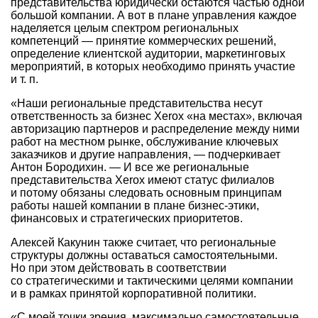
представительства юридически остаются частью одной
большой компании. А вот в плане управления каждое
наделяется целым спектром региональных
компетенций — принятие коммерческих решений,
определение клиентской аудитории, маркетинговых
мероприятий, в которых необходимо принять участие
и т. п.
«Наши региональные представительства несут
ответственность за бизнес Xerox «на местах», включая
авторизацию партнеров и распределение между ними
работ на местном рынке, обслуживание ключевых
заказчиков и другие направления, — подчеркивает
Антон Бородихин. — И все же региональные
представительства Xerox имеют статус филиалов
и потому обязаны следовать основным принципам
работы нашей компании в плане бизнес-этики,
финансовых и стратегических приоритетов.
Алексей Какунин также считает, что региональные
структуры должны оставаться самостоятельными.
Но при этом действовать в соответствии
со стратегическими и тактическими целями компании
и в рамках принятой корпоративной политики.
«С моей точки зрения, максимально самостоятельные