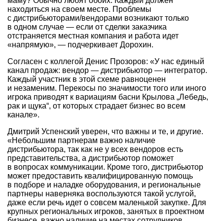
маму? Обычно любят обоих. Каждый должен
находиться на своем месте. Проблемы
с дистрибьюторами/вендорами возникают только
в одном случае — если от сделки заказчика
отстраняется местная компания и работа идет
«напрямую», — подчеркивает Дорохин.
Согласен с коллегой Денис Прозоров: «У нас единый
канал продаж: вендор — дистрибьютор — интегратор.
Каждый участник в этой схеме равноценен
и незаменим. Перекосы по значимости того или иного
игрока приводят к вариациям басни Крылова „Лебедь,
рак и щука“, от которых страдает бизнес во всем
канале».
Дмитрий Успенский уверен, что важны и те, и другие.
«Небольшим партнерам важно наличие
дистрибьютора, так как не у всех вендоров есть
представительства, а дистрибьютор поможет
в вопросах коммуникации. Кроме того, дистрибьютор
может предоставить квалифицированную помощь
в подборе и наладке оборудования, и региональные
партнеры наверняка воспользуются такой услугой,
даже если речь идет о совсем маленькой закупке. Для
крупных региональных игроков, занятых в проектном
бизнесе, важно наличие на местах сотрудников