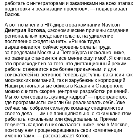
работать с интеграторами и заказчиками на всех этапах
подготовки и реализации проектов», — подчеркивает
Васюк.
А вот по мнению HR-директора компании Navicon
Дмитрия Котова
, «экономические причины создания
региональных представительств, на удивление,
постепенно сходят на нет». «Рынок труда
выравнивается: сейчас уровень оплаты труда
за пределами Москвы и Петербурга несколько ниже,
но разница становится все менее ощутимой. Я считаю,
это происходит из-за того, что дистанционный режим
работы становится все более привычным, и для
соискателей из регионов теперь доступны вакансии как
московских компаний, так и зарубежных корпораций.
Наши региональные офисы в Казани и Ставрополе
можно считать скорее центрами разработки решений.
Мы хотели создать „кузницу кадров“ — пространство,
где программисты смогли бы реализовать себя. Уже
сейчас мы собрали сильную команду специалистов
своего дела — им не принципиально, с каким клиентом
работать, локальным или федеральным. Причем
текучесть кадров в них оказалась ниже, чем в Москве,
поэтому нам проще наращивать свои компетенции
именно там», — рассказывает Котов.