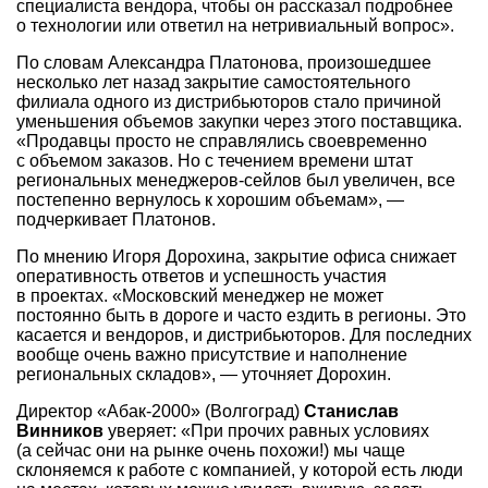
специалиста вендора, чтобы он рассказал подробнее
о технологии или ответил на нетривиальный вопрос».
По словам Александра Платонова, произошедшее
несколько лет назад закрытие самостоятельного
филиала одного из дистрибьюторов стало причиной
уменьшения объемов закупки через этого поставщика.
«Продавцы просто не справлялись своевременно
с объемом заказов. Но с течением времени штат
региональных менеджеров-сейлов был увеличен, все
постепенно вернулось к хорошим объемам», —
подчеркивает Платонов.
По мнению Игоря Дорохина, закрытие офиса снижает
оперативность ответов и успешность участия
в проектах. «Московский менеджер не может
постоянно быть в дороге и часто ездить в регионы. Это
касается и вендоров, и дистрибьюторов. Для последних
вообще очень важно присутствие и наполнение
региональных складов», — уточняет Дорохин.
Директор «Абак-2000» (Волгоград)
Станислав
Винников
уверяет: «При прочих равных условиях
(а сейчас они на рынке очень похожи!) мы чаще
склоняемся к работе с компанией, у которой есть люди