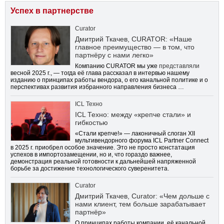
Успех в партнерстве
Curator
Дмитрий Ткачев, CURATOR: «Наше
главное преимущество — в том, что
партнёру с нами легко»
Компанию CURATOR мы уже
представляли
весной 2025 г., — тогда её глава рассказал в интервью нашему
изданию о принципах работы вендора, о его канальной политике и о
перспективах развития избранного направления бизнеса …
ICL Техно
ICL Техно: между «крепче стали» и
гибкостью
«Стали крепче!» — лаконичный слоган XII
мультивендорного форума ICL Partner Connect
в 2025 г. приобрел особое значение. Это не просто констатация
успехов в импортозамещении, но и, что гораздо важнее,
демонстрация реальной готовности к дальнейшей напряженной
борьбе за достижение технологического суверенитета.
Curator
Дмитрий Ткачев, Curator: «Чем дольше с
нами клиент, тем больше зарабатывает
партнёр»
О принципах работы компании, её канальной