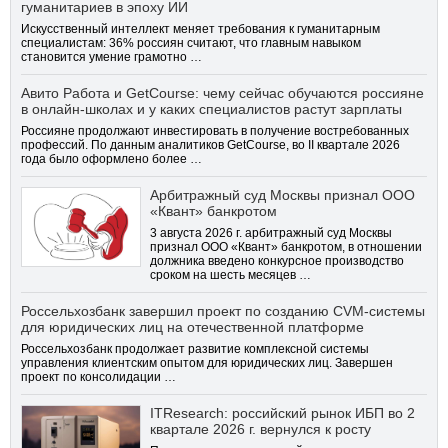
гуманитариев в эпоху ИИ
Искусственный интеллект меняет требования к гуманитарным
специалистам: 36% россиян считают, что главным навыком
становится умение грамотно …
Авито Работа и GetCourse: чему сейчас обучаются россияне
в онлайн-школах и у каких специалистов растут зарплаты
Россияне продолжают инвестировать в получение востребованных
профессий. По данным аналитиков GetCourse, во II квартале 2026
года было оформлено более …
Арбитражный суд Москвы признал ООО
«Квант» банкротом
3 августа 2026 г. арбитражный суд Москвы
признал ООО «Квант» банкротом, в отношении
должника введено конкурсное производство
сроком на шесть месяцев …
Россельхозбанк завершил проект по созданию CVM-системы
для юридических лиц на отечественной платформе
Россельхозбанк продолжает развитие комплексной системы
управления клиентским опытом для юридических лиц. Завершен
проект по консолидации …
ITResearch: российский рынок ИБП во 2
квартале 2026 г. вернулся к росту