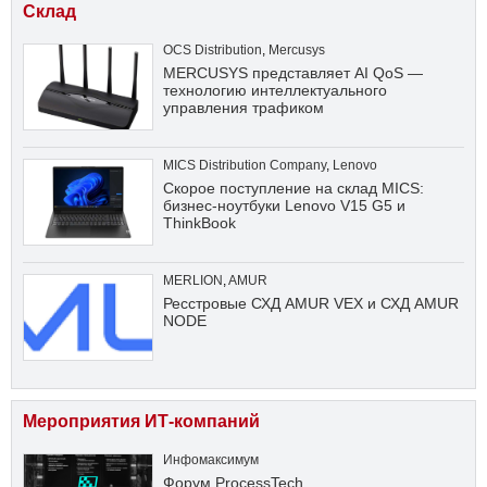
Склад
OCS Distribution
,
Mercusys
MERCUSYS представляет AI QoS —
технологию интеллектуального
управления трафиком
MICS Distribution Company
,
Lenovo
Скорое поступление на склад MICS:
бизнес-ноутбуки Lenovo V15 G5 и
ThinkBook
MERLION
,
AMUR
Ресстровые СХД AMUR VEX и СХД AMUR
NODE
Мероприятия ИТ-компаний
Инфомаксимум
Форум ProcessTech