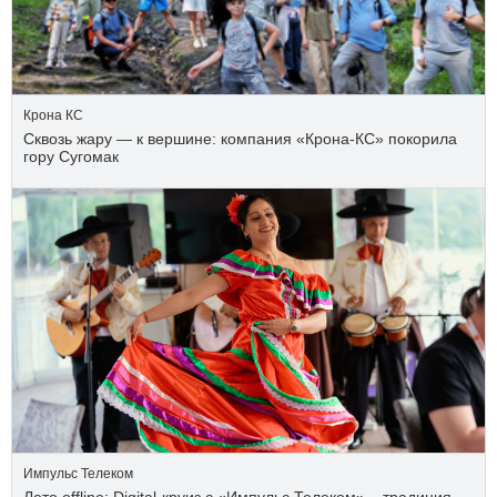
Крона КС
Сквозь жару — к вершине: компания «Крона‑КС» покорила
гору Сугомак
Импульс Телеком
Лето offline: Digital-круиз с «Импульс Телеком» – традиция