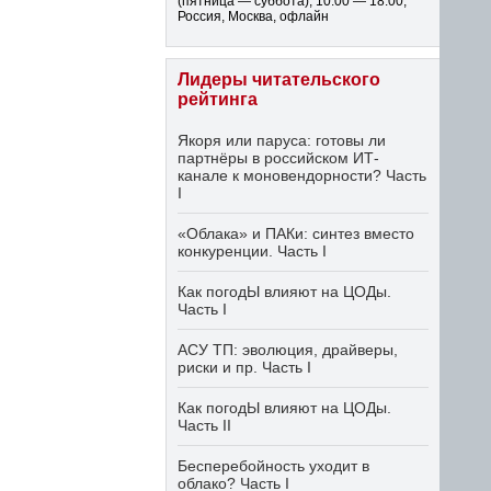
(пятница — суббота)
,
10:00 — 18:00
,
Россия, Москва, офлайн
Лидеры читательского
рейтинга
Якоря или паруса: готовы ли
партнёры в российском ИТ-
канале к моновендорности? Часть
I
«Облака» и ПАКи: синтез вместо
конкуренции. Часть I
Как погодЫ влияют на ЦОДы.
Часть I
АСУ ТП: эволюция, драйверы,
риски и пр. Часть I
Как погодЫ влияют на ЦОДы.
Часть II
Бесперебойность уходит в
облако? Часть I