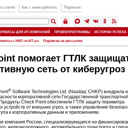
а статей
Как с нами работать
Подписка
ЕРВИСЫ ДЛЯ ИТ-КОМПАНИЙ
ПРОМОПРОГРАММЫ
ИСТОРИИ УСПЕХА
роекты с НКО «я-ИТ-ы»
Подписка на рассылки
oint помогает ГТЛК защища
тивную сеть от киберугроз
®
oint
Software Technologies Ltd. (Nasdaq: CHKP) внедрила
асности корпоративной сети Государственной транспортно
 Продукты Check Point обеспечили ГТЛК защиту периметра
х устройств от внешних угроз, а также управление безопас
тупа к корпоративным данным и приложениям.
я компания России, специализирующаяся на финансирова
ого, железнодорожного, автомобильного транспорта и специ