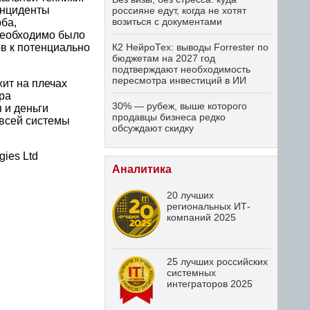
инциденты
россияне едут, когда не хотят
возиться с документами
ба,
необходимо было
в к потенциально
К2 НейроТех: выводы Forrester по
бюджетам на 2027 год
подтверждают необходимость
пересмотра инвестиций в ИИ
ит на плечах
ора
30% — рубеж, выше которого
 и деньги
продавцы бизнеса редко
 всей системы
обсуждают скидку
ies Ltd
Аналитика
20 лучших
региональных ИТ-
компаний 2025
25 лучших российских
системных
интеграторов 2025