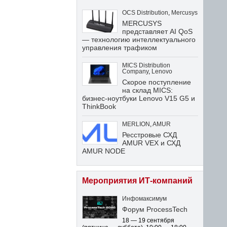
OCS Distribution
,
Mercusys
MERCUSYS
представляет AI QoS
— технологию интеллектуального
управления трафиком
MICS Distribution
Company
,
Lenovo
Скорое поступление
на склад MICS:
бизнес-ноутбуки Lenovo V15 G5 и
ThinkBook
MERLION
,
AMUR
Ресстровые СХД
AMUR VEX и СХД
AMUR NODE
Мероприятия ИТ-компаний
Инфомаксимум
Форум ProcessTech
18 — 19 сентября