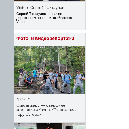
Vinteo: Сергей Тахтаулов
Сергей Тахтаулов назначен
директором по развитию бизнеса
Vinteo.
Фото- и видеорепортажи
Крона КС
Сквозь жару — к вершине:
компания «Крона‑КС» покорила
гору Сугомак