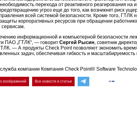
необходимость перехода от реактивного реагирования на 
редотвращению угроз еще до того, как возникнет риск ущер
правления всей системой безопасности. Кроме того, ГТЛК 
защиты корпоративных ресурсов при обращении работнико
 сервисам.
ечению информационной и компьютерной безопасности леж
ти ПАО „ГТЛК“, — говорит
Сергей Рысин
, советник директ
ГТЛК. — А продукты Check Point позволяют экономить время
вленных задач, обеспечивая гибкость и масштабируемость
служба компании Компания Check Point® Software Technolog
ез изображений
Все новости и статьи