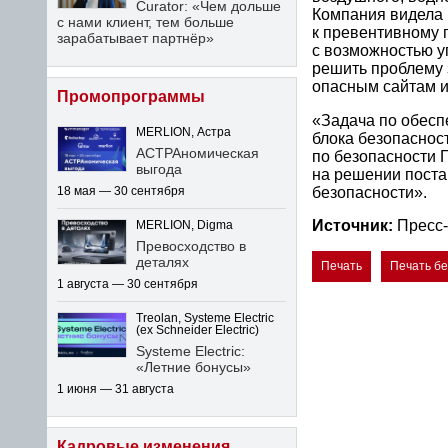
Curator: «Чем дольше
Компания видела 
с нами клиент, тем больше
к превентивному п
зарабатывает партнёр»
с возможностью у
решить проблему 
опасным сайтам и
Промопрограммы
«Задача по обесп
MERLION, Астра
блока безопаснос
АСТРАномическая
по безопасности 
выгода
на решении поста
безопасности».
18 мая — 30 сентября
Источник:
Пресс-
MERLION, Digma
Превосходство в
деталях
Печать
Печать б
1 августа — 30 сентября
Treolan, Systeme Electric
(ex Schneider Electric)
Systeme Electric:
«Летние бонусы»
1 июня — 31 августа
Кадровые изменения