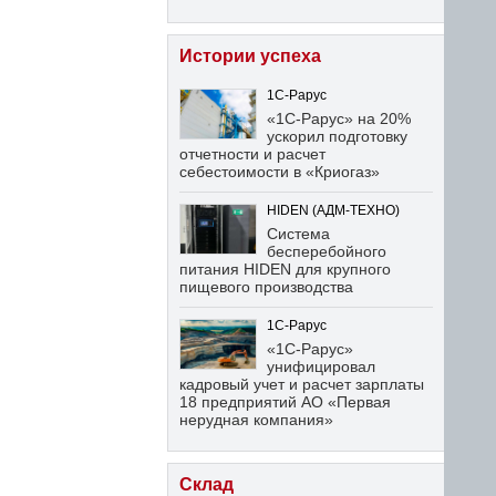
Истории успеха
1С-Рарус
«1С-Рарус» на 20%
ускорил подготовку
отчетности и расчет
себестоимости в «Криогаз»
HIDEN (АДМ-ТЕХНО)
Система
бесперебойного
питания HIDEN для крупного
пищевого производства
1С-Рарус
«1С-Рарус»
унифицировал
кадровый учет и расчет зарплаты
18 предприятий АО «Первая
нерудная компания»
Склад