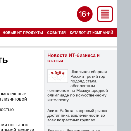
НОВЫЕ ИТ-ПРОДУКТЫ
СОБЫТИЯ
КАТАЛОГ ИТ-КОМПАНИЙ
Новости ИТ-бизнеса и
ть
статьи
Школьная сборная
России третий год
подряд стала
абсолютным
чемпионом на Международной
 комплексные
олимпиаде по искусственному
й лизинговой
интеллекту
ностью
Авито Работа: кадровый рынок
достиг пика вовлеченности во
всех возрастных группах
нии поставок
альной техники.
Без визы, без стресса: куда