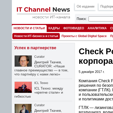
Об издании
Подборк
Поиск:
НОВОСТИ И СТАТЬИ
КАДРЫ
ФОТО/ВИДЕО
АНАЛИТИКА
С
НОМЕРА
Новости ИТ-бизнеса и статьи
Проекты с Global Digital Space
П
Успех в партнерстве
Check P
Curator
корпора
Дмитрий Ткачев,
CURATOR: «Наше
главное преимущество — в том,
5 декабря 2017 г.
что партнёру с нами легко»
Компания Check P
ICL Техно
решения по безоп
ICL Техно: между
компании (ГТЛК).
«крепче стали» и
и пользовательски
гибкостью
и политиками дос
Curator
ГТЛК — лизингова
Дмитрий Ткачев,
воздушного, водн