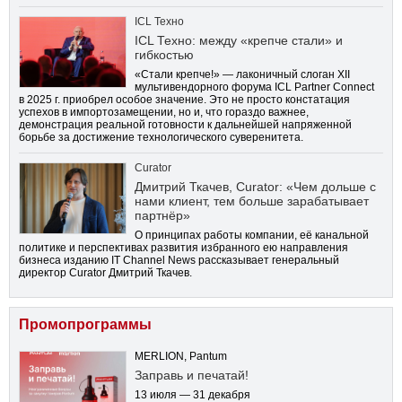
ICL Техно
ICL Техно: между «крепче стали» и
гибкостью
«Стали крепче!» — лаконичный слоган XII
мультивендорного форума ICL Partner Connect
в 2025 г. приобрел особое значение. Это не просто констатация
успехов в импортозамещении, но и, что гораздо важнее,
демонстрация реальной готовности к дальнейшей напряженной
борьбе за достижение технологического суверенитета.
Curator
Дмитрий Ткачев, Curator: «Чем дольше с
нами клиент, тем больше зарабатывает
партнёр»
О принципах работы компании, её канальной
политике и перспективах развития избранного ею направления
бизнеса изданию IT Channel News рассказывает генеральный
директор Curator Дмитрий Ткачев.
Промопрограммы
MERLION, Pantum
Заправь и печатай!
13 июля — 31 декабря