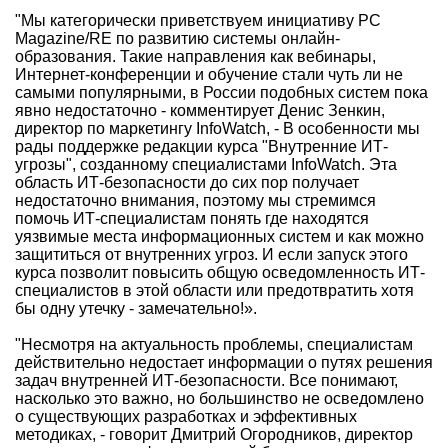
"Мы категорически приветствуем инициативу PC
Magazine/RE по развитию системы онлайн-
образования. Такие направления как вебинары,
Интернет-конференции и обучение стали чуть ли не
самыми популярными, в России подобных систем пока
явно недостаточно - комментирует Денис Зенкин,
директор по маркетингу InfoWatch, - В особенности мы
рады поддержке редакции курса "Внутренние ИТ-
угрозы", созданному специалистами InfoWatch. Эта
область ИТ-безопасности до сих пор получает
недостаточно внимания, поэтому мы стремимся
помочь ИТ-специалистам понять где находятся
уязвимые места информационных систем и как можно
защититься от внутренних угроз. И если запуск этого
курса позволит повысить общую осведомленность ИТ-
специалистов в этой области или предотвратить хотя
бы одну утечку - замечательно!».
"Несмотря на актуальность проблемы, специалистам
действительно недостает информации о путях решения
задач внутренней ИТ-безопасности. Все понимают,
насколько это важно, но большинство не осведомлено
о существующих разработках и эффективных
методиках, - говорит Дмитрий Огородников, директор