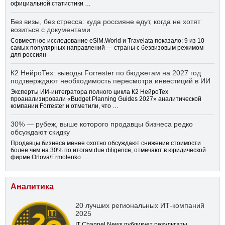
официальной статистики …
Без визы, без стресса: куда россияне едут, когда не хотят
возиться с документами
Совместное исследование eSIM.World и Travelata показало: 9 из 10
самых популярных направлений — страны с безвизовым режимом
для россиян
К2 НейроТех: выводы Forrester по бюджетам на 2027 год
подтверждают необходимость пересмотра инвестиций в ИИ
Эксперты ИИ-интегратора полного цикла К2 НейроТех
проанализировали «Budget Planning Guides 2027» аналитической
компании Forrester и отметили, что …
30% — рубеж, выше которого продавцы бизнеса редко
обсуждают скидку
Продавцы бизнеса менее охотно обсуждают снижение стоимости
более чем на 30% по итогам due diligence, отмечают в юридической
фирме Orlova\Ermolenko …
Аналитика
20 лучших региональных ИТ-компаний
2025
IT Channel News публикует результаты