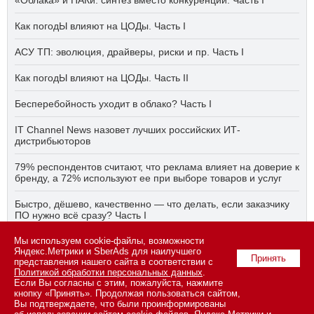
«Облака» и ПАКи: синтез вместо конкуренции. Часть I
Как погодЫ влияют на ЦОДы. Часть I
АСУ ТП: эволюция, драйверы, риски и пр. Часть I
Как погодЫ влияют на ЦОДы. Часть II
Бесперебойность уходит в облако? Часть I
IT Channel News назовет лучших российских ИТ-
дистрибьюторов
79% респондентов считают, что реклама влияет на доверие к
бренду, а 72% используют ее при выборе товаров и услуг
Быстро, дёшево, качественно — что делать, если заказчику
ПО нужно всё сразу? Часть I
Мы используем cookie-файлы, возможности
АСУ ТП на пятый год активного импортозамещения. Часть II
Яндекс.Метрики и SberAds для наилучшего
Принять
представления нашего сайта в соответствии с
Политикой обработки персональных данных
.
Если Вы согласны с этим, пожалуйста, нажмите
© 2026 ООО «СК ПРЕСС».
Политика конфиденциальности
кнопку «Принять». Продолжая пользоваться сайтом,
персональных данных
,
информация об авторских правах и порядке
Вы подтверждаете, что были проинформированы
использования материалов сайта