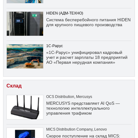
HIDEN (АДМ-ТЕХНО)
Система бесперебойного питания HIDEN
для крупного пищевого производства
1С-Рарус
«1С-Рарус» унифицировал кадровый
учет и расчет зарплаты 18 предприятий
АО «Первая нерудная компания»
Склад
OCS Distribution
,
Mercusys
MERCUSYS представляет AI QoS —
технологию интеллектуального
управления трафиком
MICS Distribution Company
,
Lenovo
Скорое поступление на склад MICS: