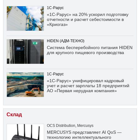
1С-Рарус
«1С-Рарус» на 20% ускорил подготовку
отчетности и расчет себестоимости в
«Криогаз»
HIDEN (АДМ-ТЕХНО)
Система бесперебойного питания HIDEN
для крупного пищевого производства
1С-Рарус
«1С-Рарус» унифицировал кадровый
учет и расчет зарплаты 18 предприятий
АО «Первая нерудная компания»
Склад
OCS Distribution
,
Mercusys
MERCUSYS представляет AI QoS —
технологию интеллектуального