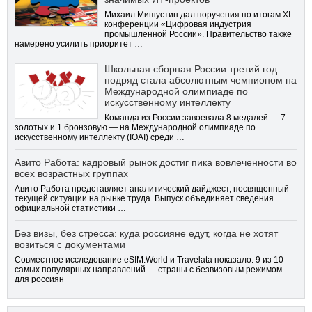
Михаил Мишустин дал поручения по итогам XI
конференции «Цифровая индустрия
промышленной России». Правительство также
намерено усилить приоритет …
Школьная сборная России третий год
подряд стала абсолютным чемпионом на
Международной олимпиаде по
искусственному интеллекту
Команда из России завоевала 8 медалей — 7
золотых и 1 бронзовую — на Международной олимпиаде по
искусственному интеллекту (IOAI) среди …
Авито Работа: кадровый рынок достиг пика вовлеченности во
всех возрастных группах
Авито Работа представляет аналитический дайджест, посвященный
текущей ситуации на рынке труда. Выпуск объединяет сведения
официальной статистики …
Без визы, без стресса: куда россияне едут, когда не хотят
возиться с документами
Совместное исследование eSIM.World и Travelata показало: 9 из 10
самых популярных направлений — страны с безвизовым режимом
для россиян