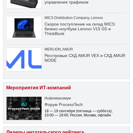
управления трафиком
MICS Distribution Company
,
Lenovo
Скорое поступление на склад MICS:
бизнес-ноутбуки Lenovo V15 G5 и
ThinkBook
MERLION
,
AMUR
Ресстровые СХД AMUR VEX и СХД AMUR
NODE
Мероприятия ИТ-компаний
Инфомаксимум
Форум ProcessTech
18 — 19 сентября
(пятница — суббота)
,
10:00 — 18:00
, Россия, Москва, офлайн
Лидеры читательского рейтинга