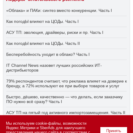
«Облака» и ПАКи: синтез вместо конкуренции. Часть I
Как погодЫ влияют на ЦОДы. Часть I
АСУ ТП: эволюция, драйверы, риски и пр. Часть I
Как погодЫ влияют на ЦОДы. Часть II
Бесперебойность уходит в облако? Часть I
IT Channel News назовет лучших российских ИТ-
дистрибьюторов
79% респондентов считают, что реклама влияет на доверие к
бренду, а 72% используют ее при выборе товаров и услуг
Быстро, дёшево, качественно — что делать, если заказчику
ПО нужно всё сразу? Часть I
АСУ ТП на пятый год активного импортозамещения. Часть II
Мы используем cookie-файлы, возможности
Бесперебойность уходит в облако? Часть II
Яндекс.Метрики и SberAds для наилучшего
Принять
представления нашего сайта в соответствии с