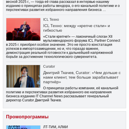
весной 2025 г., — тогда её глава рассказал в интервью нашему
изданию о принципах работы вендора, о его канальной политике и о
перспективах развития избранного направления бизнеса …
ICL Техно
ICL Техно: между «крепче стали» и
гибкостью
«Стали крепче!» — лаконичный слоган XII
мультивендорного форума ICL Partner Connect
в 2025 г. приобрел особое значение. Это не просто констатация
успехов в импортозамещении, но и, что гораздо важнее,
демонстрация реальной готовности к дальнейшей напряженной
борьбе за достижение технологического суверенитета.
Curator
Дмитрий Ткачев, Curator: «Чем дольше с
нами клиент, тем больше зарабатывает
партнёр»
О принципах работы компании, её канальной
политике и перспективах развития избранного ею направления
бизнеса изданию IT Channel News рассказывает генеральный
директор Curator Дмитрий Ткачев.
Промопрограммы
ЛТ-ТИМ, АЛМИ