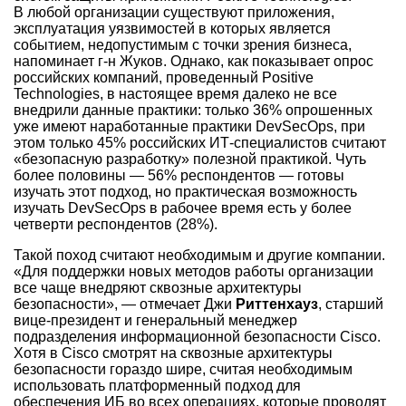
В любой организации существуют приложения,
эксплуатация уязвимостей в которых является
событием, недопустимым с точки зрения бизнеса,
напоминает г-н Жуков. Однако, как показывает опрос
российских компаний, проведенный Positive
Technologies, в настоящее время далеко не все
внедрили данные практики: только 36% опрошенных
уже имеют наработанные практики DevSecOps, при
этом только 45% российских ИТ-специалистов считают
«безопасную разработку» полезной практикой. Чуть
более половины — 56% респондентов — готовы
изучать этот подход, но практическая возможность
изучать DevSecOps в рабочее время есть у более
четверти респондентов (28%).
Такой поход считают необходимым и другие компании.
«Для поддержки новых методов работы организации
все чаще внедряют сквозные архитектуры
безопасности», — отмечает Джи
Риттенхауз
, старший
вице-президент и генеральный менеджер
подразделения информационной безопасности Cisco.
Хотя в Cisco смотрят на сквозные архитектуры
безопасности гораздо шире, считая необходимым
использовать платформенный подход для
обеспечения ИБ во всех операциях, которые проводят