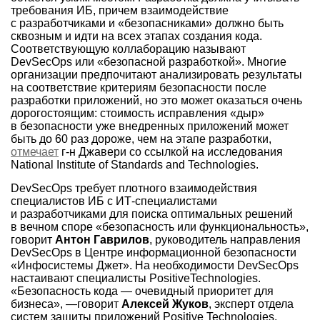
требования ИБ, причем взаимодействие
с разработчиками и «безопасниками» должно быть
сквозным и идти на всех этапах создания кода.
Соответствующую коллаборацию называют
DevSecOps или «безопасной разработкой». Многие
организации предпочитают анализировать результаты
на соответствие критериям безопасности после
разработки приложений, но это может оказаться очень
дорогостоящим: стоимость исправления «дыр»
в безопасности уже внедренных приложений может
быть до 60 раз дороже, чем на этапе разработки,
отмечает
г-н Джавери со ссылкой на исследования
National Institute of Standards and Technologies.
DevSecOps требует плотного взаимодействия
специалистов ИБ с ИТ-специалистами
и разработчиками для поиска оптимальных решений
в вечном споре «безопасность или функциональность»,
говорит
Антон Гаврилов
, руководитель направления
DevSecOps в Центре информационной безопасности
«Инфосистемы Джет». На необходимости DevSecOps
настаивают специалисты PositiveTechnologies.
«Безопасность кода — очевидный приоритет для
бизнеса», —говорит
Алексей Жуков
, эксперт отдела
систем защиты приложений Positive Technologies.