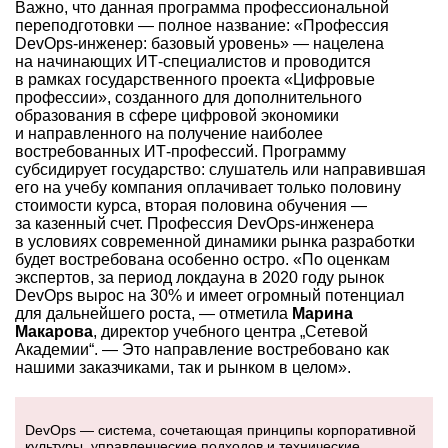
Важно, что данная программа профессиональной
переподготовки — полное название: «Профессия
DevOps-инженер: базовый уровень» — нацелена
на начинающих ИТ-специалистов и проводится
в рамках государственного проекта «Цифровые
профессии», созданного для дополнительного
образования в сфере цифровой экономики
и направленного на получение наиболее
востребованных ИТ-профессий. Программу
субсидирует государство: слушатель или направившая
его на учебу компания оплачивает только половину
стоимости курса, вторая половина обучения —
за казенный счет. Профессия DevOps-инженера
в условиях современной динамики рынка разработки
будет востребована особенно остро. «По оценкам
экспертов, за период локдауна в 2020 году рынок
DevOps вырос на 30% и имеет огромный потенциал
для дальнейшего роста, — отметила
Марина
Макарова
, директор учебного центра „Сетевой
Академии“. — Это направление востребовано как
нашими заказчиками, так и рынком в целом».
DevOps — система, сочетающая принципы корпоративной
культуры, управленческие подходов и технические