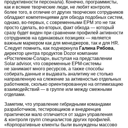
продуктивности персонала). Конечно, программисты,
как и всякие творческие люди, не любят контроля,
более того, в отличие от других творческих сотрудников
обладают компетенциями для обхода подобных систем,
однако, во-первых, с современными ЕРМ это не так
просто сделать, во-вторых, факт обхода — который
сразу будет виден при сравнении профилей активности
сотрудников на одинаковых позициях — является
важным маркером как для менеджеров, так и для HR.
Следует помнить, как подчеркнула
Галина Рябова
,
директор центра продуктов Dozor компании
«Ростелеком-Солар», выступая на представлении
Solar advisor, что современные EPM-системы
не занимают много ресурсов, а также способы
собирать данные и выдавать аналитику не столько
направленную на слежение за активностью отдельных
работников, сколько ориентированную на оптимизацию
взаимодействий — в группе или между смежными
отделами.
Заметим, что управление гибридными командами
разработчиков, тестировщиков и внедренцев
практически мало отличается от задач управления
& контроля групп специалистов других профилей.
«Корпоративные клиенты были вынуждены массово