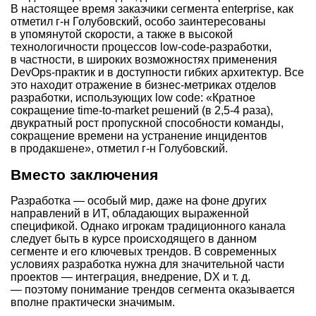
В настоящее время заказчики сегмента enterprise, как
отметил г-н Голубовский, особо заинтересованы
в упомянутой скорости, а также в высокой
технологичности процессов low-code-разработки,
в частности, в широких возможностях применения
DevOps-практик и в доступности гибких архитектур. Все
это находит отражение в бизнес-метриках отделов
разработки, использующих low code: «Кратное
сокращение time-to-market решений (в
2,5-4 раза),
двукратный рост пропускной способности команды,
сокращение времени на устранение инцидентов
в продакшене», отметил г-н Голубовский.
Вместо заключения
Разработка — особый мир, даже на фоне других
направлений в ИТ, обладающих выраженной
спецификой. Однако игрокам традиционного канала
следует быть в курсе происходящего в данном
сегменте и его ключевых трендов. В современных
условиях разработка нужна для значительной части
проектов — интеграция, внедрение, DX и т. д.
— поэтому понимание трендов сегмента оказывается
вполне практически значимым.