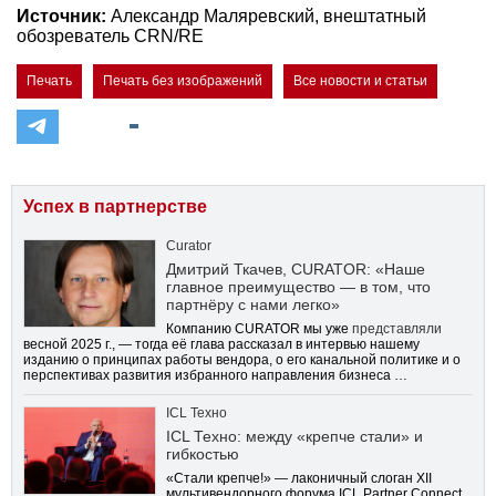
Источник:
Александр Маляревский, внештатный
обозреватель СRN/RE
Печать
Печать без изображений
Все новости и статьи
Успех в партнерстве
Curator
Дмитрий Ткачев, CURATOR: «Наше
главное преимущество — в том, что
партнёру с нами легко»
Компанию CURATOR мы уже
представляли
весной 2025 г., — тогда её глава рассказал в интервью нашему
изданию о принципах работы вендора, о его канальной политике и о
перспективах развития избранного направления бизнеса …
ICL Техно
ICL Техно: между «крепче стали» и
гибкостью
«Стали крепче!» — лаконичный слоган XII
мультивендорного форума ICL Partner Connect