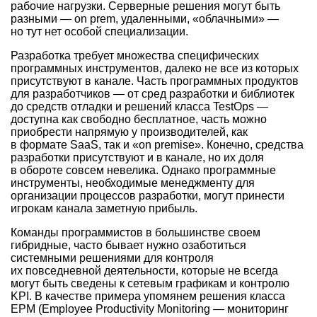
рабочие нагрузки. Серверные решения могут быть
разными — on prem, удаленными, «облачными» —
но тут нет особой специализации.
Разработка требует множества специфических
программных инструментов, далеко не все из которых
присутствуют в канале. Часть программных продуктов
для разработчиков — от сред разработки и библиотек
до средств отладки и решений класса TestOps —
доступна как свободно бесплатное, часть можно
приобрести напрямую у производителей, как
в формате SaaS, так и «on premise». Конечно, средства
разработки присутствуют и в канале, но их доля
в обороте совсем невелика. Однако программные
инструменты, необходимые менеджменту для
организации процессов разработки, могут принести
игрокам канала заметную прибыль.
Команды программистов в большинстве своем
гибридные, часто бывает нужно озаботиться
системными решениями для контроля
их повседневной деятельности, которые не всегда
могут быть сведены к сетевым графикам и контролю
KPI. В качестве примера упомянем решения класса
EPM (Employee Productivity Monitoring — мониторинг