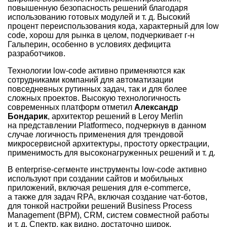
повышенную безопасность решений благодаря
использованию готовых модулей и т. д. Высокий
процент переиспользования кода, характерный для low
code, хорош для рынка в целом, подчеркивает г-н
Гальперин, особенно в условиях дефицита
разработчиков.
Технологии low-code активно применяются как
сотрудниками компаний для автоматизации
повседневных рутинных задач, так и для более
сложных проектов. Высокую технологичность
современных платформ отметил
Александр
Бондарик
, архитектор решений в Leroy Merlin
на представлении Platformeco, подчеркнув в данном
случае логичность применения для трендовой
микросервисной архитектуры, простоту оркестрации,
применимость для высоконагруженных решений и т. д.
В enterprise-сегменте инструменты low-code активно
используют при создании сайтов и мобильных
приложений, включая решения для e-commerce,
а также для задач RPA, включая создание чат-ботов,
для тонкой настройки решений Business Process
Management (BPM), CRM, систем совместной работы
и т. д. Спектр, как видно, достаточно широк.