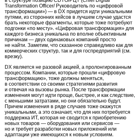
в структуре позицию CDTO/РЦТ (Chief Digital
Transformation Officer/ Руководитель по «цифровой
трансформации») — в DX придется идти уникальными
путями, из сторонних кейсов в лучшем случае удастся
брать некоторые фрагменты, которые тоже потребуют
подгонки «по месту». «Цифровая трансформация» для
каждого бизнеса уникальна по вполне объективным
причинам — двух одинаковых компаний просто
не найти. Заметим, что сказанное справедливо как для
коммерческих структур, так и для госпредприятий (см.
врезку).
DX является не разовой акцией, а пролонгированным
процессом. Компании, которые прошли «цифровую
трансформацию», тоже должны меняться,
в соответствии со своими стратегиями развития
и отвечая на вызовы рынка. После трансформации
изменения могут идти проще, быстрее, и как следствие,
с меньшими затратами, но они обязательно будут.
Причем изменения в ряде случаев тоже окажутся
уникальными, а это означает, что для них потребуется
поддержка ИТ, которая не сводится к приобретению
новых товаров — оборудования или сервисов —
но и требует разработки новых приложений или
адаптации уже имеющихся к новым условиям.