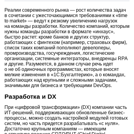
Реалии современного рынка — рост количества задач
в сочетании с ужесточающимися требованиями к «time
to market» — ведут к резкому увеличению нагрузок
на команды разработки. Количество компаний, которым
нужны команды разработки в формате «инхаус»,
быстро растет: кроме банков и других структур,
работающих с финтехом (например, страховых фирм),
список таких компаний пополняют девелоперы,
промроизводства, госучреждения, логистические
организации, системные интеграторы, внедренцы RPA
и другие. Разумеется, в данном случае речь идет
о не об одиночных программистах, которые вносят
мелкие изменения в «1С:Бухгалтерию», а о командах,
работающих над крупными и сложными задачами,
значимыми для бизнеса и требующими DevOps.
Разработка и DX
При «цифровой трансформации» (DX) компании часть
ИТ-решений, поддерживающих обновленные бизнес-
процессы, можно создать настройкой модулей готовых
систем, но часть придется разрабатывать «с нуля».
Достаточно крупным компаниям — имеющим