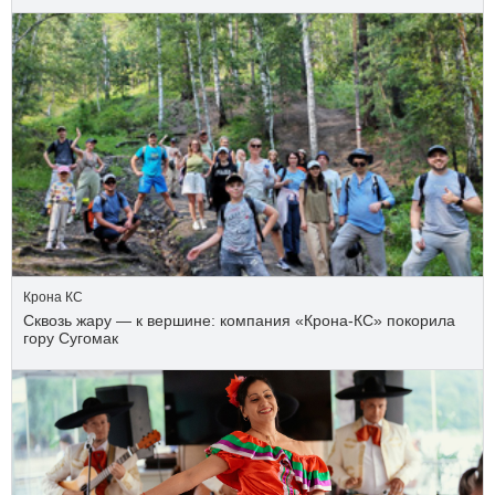
Крона КС
Сквозь жару — к вершине: компания «Крона‑КС» покорила
гору Сугомак