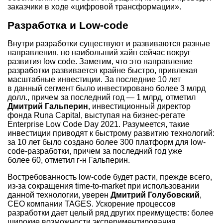
заказчики в ходе «цифровой трансформации».
Разработка и Low-code
Внутри разработки существуют и развиваются разные
направления, но наибольший хайп сейчас вокруг
развития low code. Заметим, что это направление
разработки развивается крайне быстро, привлекая
масштабные инвестиции. За последние 10 лет
в данный сегмент было инвестировано более 3 млрд
долл., причем за последний год — 1 млрд, отметил
Дмитрий Гальперин
, инвестиционный директор
фонда Runa Capital, выступая на бизнес-регате
Enterprise Low Code Day 2021. Разумеется, такие
инвестиции приводят к быстрому развитию технологий:
за 10 лет было создано более 300 платформ для low-
code-разработки, причем за последний год уже
более 60, отметил г-н Гальперин.
Востребованность low-code будет расти, прежде всего,
из-за сокращения time-to-market при использовании
данной технологии, уверен
Дмитрий Голубовский
,
СЕО компании TAGES. Ускорение процессов
разработки дает целый ряд других преимуществ: более
широкие возможности экспериментирования,