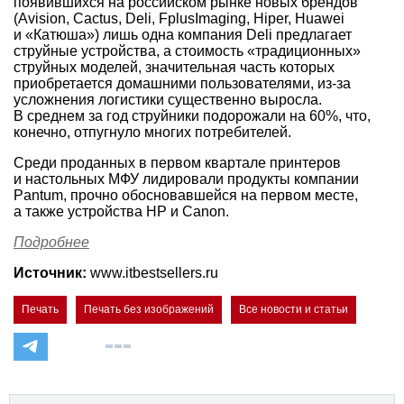
появившихся на российском рынке новых брендов
(Avision, Cactus, Deli, FplusImaging, Hiper, Huawei
и «Катюша») лишь одна компания Deli предлагает
струйные устройства, а стоимость «традиционных»
струйных моделей, значительная часть которых
приобретается домашними пользователями, из-за
усложнения логистики существенно выросла.
В среднем за год струйники подорожали на 60%, что,
конечно, отпугнуло многих потребителей.
Среди проданных в первом квартале принтеров
и настольных МФУ лидировали продукты компании
Pantum, прочно обосновавшейся на первом месте,
а также устройства HP и Canon.
Подробнее
Источник:
www.itbestsellers.ru
Печать
Печать без изображений
Все новости и статьи