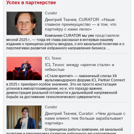
Успех в партнерстве
Curator
Дмитрий Ткачев, CURATOR: «Наше
главное преимущество — в том, что
партнёру с нами легко»
Компанию CURATOR мы уже
представляли
весной 2025 г., — тогда её глава рассказал в интервью нашему
изданию о принципах работы вендора, о его канальной политике и о
перспективах развития избранного направления бизнеса …
ICL Техно
ICL Техно: между «крепче стали» и
гибкостью
«Стали крепче!» — лаконичный слоган XII
мультивендорного форума ICL Partner Connect
в 2025 г. приобрел особое значение. Это не просто констатация
успехов в импортозамещении, но и, что гораздо важнее,
демонстрация реальной готовности к дальнейшей напряженной
борьбе за достижение технологического суверенитета.
Curator
Дмитрий Ткачев, Curator: «Чем дольше с
нами клиент, тем больше зарабатывает
партнёр»
О принципах работы компании, её канальной
политике и перспективах развития избранного ею направления