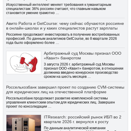
Искусственный интеллект меняет требования к гуманитарным
специалистам: 36% россиян считают, что главным навыком
становится умение грамотно …
Авито Работа и GetCourse: чему сейчас обучаются россияне
в онлайн-школах и у каких специалистов растут зарплаты
Россияне продолжают инвестировать в получение востребованных
профессий. По данным аналитиков GetCourse, во II квартале 2026
года было оформлено более …
Арбитражный суд Москвы признал ООО
«Квант» банкротом
3 августа 2026 г. арбитражный суд Москвы
признал ООО «Квант» банкротом, в отношении
должника введено конкурсное производство
сроком на шесть месяцев …
Россельхозбанк завершил проект по созданию CVM-системы
для юридических лиц на отечественной платформе
Россельхозбанк продолжает развитие комплексной системы
управления клиентским опытом для юридических лиц. Завершен
проект по консолидации …
ITResearch: российский рынок ИБП во 2
квартале 2026 г. вернулся к росту
По данным аналитической компании