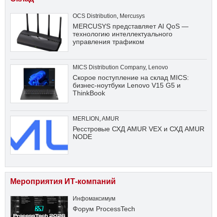
OCS Distribution
,
Mercusys
MERCUSYS представляет AI QoS —
технологию интеллектуального
управления трафиком
MICS Distribution Company
,
Lenovo
Скорое поступление на склад MICS:
бизнес-ноутбуки Lenovo V15 G5 и
ThinkBook
MERLION
,
AMUR
Ресстровые СХД AMUR VEX и СХД AMUR
NODE
Мероприятия ИТ-компаний
Инфомаксимум
Форум ProcessTech