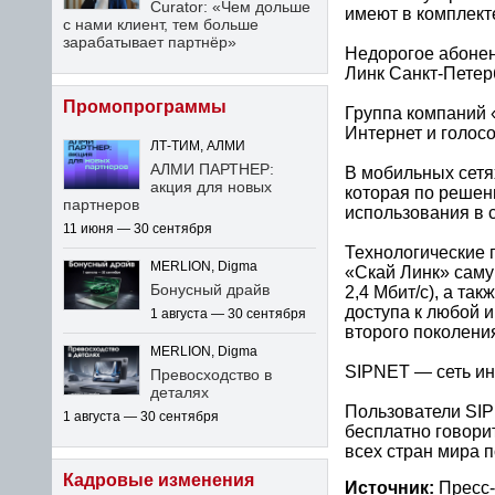
Curator: «Чем дольше
имеют в комплекте
с нами клиент, тем больше
зарабатывает партнёр»
Недорогое абонен
Линк Санкт-Петер
Промопрограммы
Группа компаний 
Интернет и голосо
ЛТ-ТИМ, АЛМИ
АЛМИ ПАРТНЕР:
В мобильных сетя
акция для новых
которая по решен
партнеров
использования в с
11 июня — 30 сентября
Технологические 
MERLION, Digma
«Скай Линк» саму
Бонусный драйв
2,4 Мбит/с), а та
доступа к любой 
1 августа — 30 сентября
второго поколени
MERLION, Digma
SIPNET — сеть ин
Превосходство в
деталях
Пользователи SIP
1 августа — 30 сентября
бесплатно говори
всех стран мира п
Кадровые изменения
Источник:
Пресс