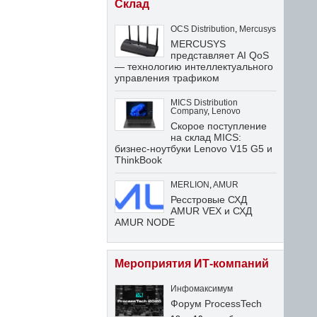
Склад
OCS Distribution
,
Mercusys
MERCUSYS
представляет AI QoS
— технологию интеллектуального
управления трафиком
MICS Distribution
Company
,
Lenovo
Скорое поступление
на склад MICS:
бизнес-ноутбуки Lenovo V15 G5 и
ThinkBook
MERLION
,
AMUR
Ресстровые СХД
AMUR VEX и СХД
AMUR NODE
Мероприятия ИТ-компаний
Инфомаксимум
Форум ProcessTech