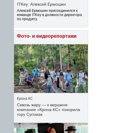
ITKey: Алексей Ермошин
Алексей Ермошин присоединился к
команде ITKey в должности директора
по продукту.
Фото- и видеорепортажи
Крона КС
Сквозь жару — к вершине:
компания «Крона‑КС» покорила
гору Сугомак