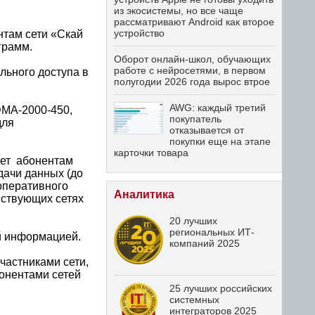
из экосистемы, но все чаще
рассматривают Android как второе
устройство
нтам сети «Скай
грамм.
Оборот онлайн-школ, обучающих
работе с нейросетями, в первом
льного доступа в
полугодии 2026 года вырос втрое
AWG: каждый третий
DMA-2000-450,
покупатель
для
отказывается от
покупки еще на этапе
карточки товара
ает абонентам
дачи данных (до
 оперативного
Аналитика
йствующих сетях
20 лучших
региональных ИТ-
й информацией.
компаний 2025
частниками сети,
бонентами сетей
25 лучших российских
системных
интеграторов 2025