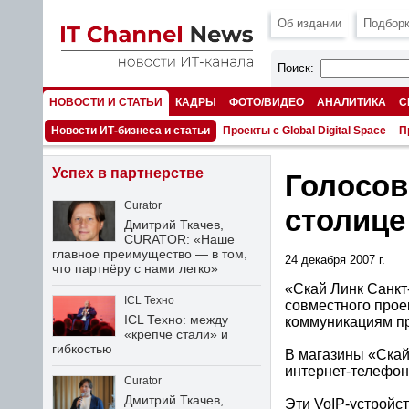
Об издании
Подборк
Поиск:
НОВОСТИ И СТАТЬИ
КАДРЫ
ФОТО/ВИДЕО
АНАЛИТИКА
С
НОМЕРА
Новости ИТ-бизнеса и статьи
Проекты с Global Digital Space
П
Успех в партнерстве
Голосов
Curator
столице
Дмитрий Ткачев,
CURATOR: «Наше
главное преимущество — в том,
24 декабря 2007 г.
что партнёру с нами легко»
«Скай Линк Санкт
ICL Техно
совместного прое
ICL Техно: между
коммуникациям пр
«крепче стали» и
гибкостью
В магазины «Скай
интернет-телефон
Curator
Дмитрий Ткачев,
Эти VoIP-устройс