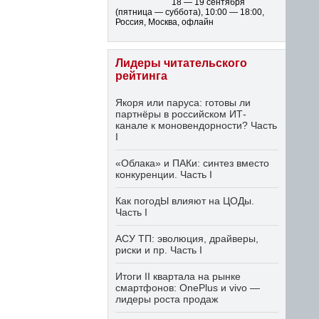
18 — 19 сентября
(пятница — суббота)
,
10:00 — 18:00
,
Россия, Москва, офлайн
Лидеры читательского
рейтинга
Якоря или паруса: готовы ли
партнёры в российском ИТ-
канале к моновендорности? Часть
I
«Облака» и ПАКи: синтез вместо
конкуренции. Часть I
Как погодЫ влияют на ЦОДы.
Часть I
АСУ ТП: эволюция, драйверы,
риски и пр. Часть I
Итоги II квартала на рынке
смартфонов: OnePlus и vivo —
лидеры роста продаж