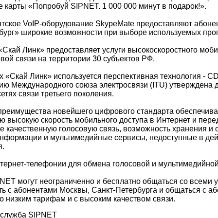
 карты «Попробуй SIPNET. 1 000 000 минут в подарок!».
тское VoIP-оборудование SkypeMate предоставляют абоне
бург» широкие возможности при выборе используемых про
«Скай Линк» предоставляет услуги высокоскоростного моби
вой связи на территории 30 субъектов РФ.
х «Скай Линк» используется перспективная технология - C
ию Международного союза электросвязи (ITU) утверждена 
етях связи третьего поколения.
преимущества новейшего цифрового стандарта обеспечив
ю высокую скорость мобильного доступа в Интернет и пере
кже качественную голосовую связь, возможность хранения и
информации и мультимедийные сервисы, недоступные в де
я.
тернет-телефонии для обмена голосовой и мультимедийно
NET могут неограниченно и бесплатно общаться со всеми у
ть с абонентами Москвы, Санкт-Петербурга и общаться с а
о низким тарифам и с высоким качеством связи.
-служба SIPNET