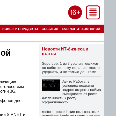
НОВЫЕ ИТ-ПРОДУКТЫ
СОБЫТИЯ
КАТАЛОГ ИТ-КОМПАНИЙ
Новости ИТ-бизнеса и
ной
статьи
SuperJob: 1 из 3 увольняющихся
по собственному желанию можно
удержать, и не только деньгами
Авито Работа: в
ализацию
условиях нехватки
 к голосовым
кадров акценты найма
огии 3G.
смещаются от роста
численности к росту
ефонов для
эффективности
restore: российские пользователи
нии SIPNET и
устройств Apple не готовы уходить