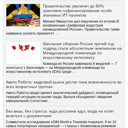
Правительство увеличит до 80%
грантовое софинансирование особо
значимых ИТ-проектов
Михаил Мишустин дал поручения по итогам XI
конференции «Цифровая индустрия
промышленной России». Правительство также
намерено усилить приоритет …
Школьная сборная России третий год
подряд стала абсолютным чемпионом на
Международной олимпиаде по
искусственному интеллекту
Команда из России завоевала 8 медалей — 7
золотых и 1 бронзовую — на Международной олимпиаде по
искусственному интеллекту (IOAI) среди …
Авито Работа: кадровый рынок достиг пика вовлеченности во
всех возрастных группах
Авито Работа представляет аналитический дайджест, посвященный
текущей ситуации на рынке труда. Выпуск объединяет сведения
официальной статистики …
Без визы, без стресса: куда россияне едут, когда не хотят
возиться с документами
Совместное исследование eSIM.World и Travelata показало: 9 из 10
самых популярных направлений — страны с безвизовым режимом