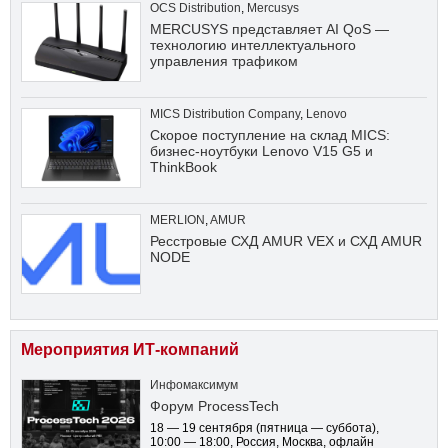
OCS Distribution
,
Mercusys
MERCUSYS представляет AI QoS —
технологию интеллектуального
управления трафиком
MICS Distribution Company
,
Lenovo
Скорое поступление на склад MICS:
бизнес-ноутбуки Lenovo V15 G5 и
ThinkBook
MERLION
,
AMUR
Ресстровые СХД AMUR VEX и СХД AMUR
NODE
Мероприятия ИТ-компаний
Инфомаксимум
Форум ProcessTech
18 — 19 сентября
(пятница — суббота)
,
10:00 — 18:00
, Россия, Москва, офлайн