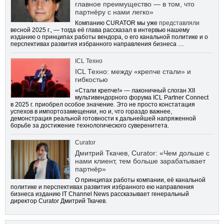
главное преимущество — в том, что
партнёру с нами легко»
Компанию CURATOR мы уже
представляли
весной 2025 г., — тогда её глава рассказал в интервью нашему
изданию о принципах работы вендора, о его канальной политике и о
перспективах развития избранного направления бизнеса …
ICL Техно
ICL Техно: между «крепче стали» и
гибкостью
«Стали крепче!» — лаконичный слоган XII
мультивендорного форума ICL Partner Connect
в 2025 г. приобрел особое значение. Это не просто констатация
успехов в импортозамещении, но и, что гораздо важнее,
демонстрация реальной готовности к дальнейшей напряженной
борьбе за достижение технологического суверенитета.
Curator
Дмитрий Ткачев, Curator: «Чем дольше с
нами клиент, тем больше зарабатывает
партнёр»
О принципах работы компании, её канальной
политике и перспективах развития избранного ею направления
бизнеса изданию IT Channel News рассказывает генеральный
директор Curator Дмитрий Ткачев.