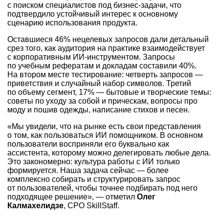
с поиском специалистов под бизнес-задачи, что
подтвердило устойчивый интерес к основному
сценарию использования продукта.
Оставшиеся 46% нецелевых запросов дали детальный
срез того, как аудитория на практике взаимодействует
с корпоративным ИИ-инструментом. Запросы
по учебным рефератам и докладам составили 40%.
На втором месте тестирование: четверть запросов —
приветствия и случайный набор символов. Третий
по объему сегмент, 17% — бытовые и творческие темы:
советы по уходу за собой и прическам, вопросы про
моду и пошив одежды, написание стихов и песен.
«Мы увидели, что на рынке есть свои представления
о том, как пользоваться ИИ помощником. В основном
пользователи восприняли его буквально как
ассистента, которому можно делегировать любые дела.
Это закономерно: культура работы с ИИ только
формируется. Наша задача сейчас — более
комплексно собирать и структурировать запрос
от пользователей, чтобы точнее подбирать под него
подходящее решение», — отметил
Олег
Калмахелидзе
, CPO SkillStaff.