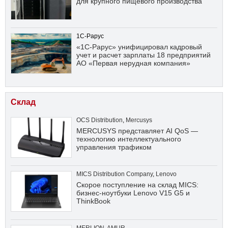
для крупного пищевого производства
1С-Рарус
«1С-Рарус» унифицировал кадровый
учет и расчет зарплаты 18 предприятий
АО «Первая нерудная компания»
Склад
OCS Distribution
,
Mercusys
MERCUSYS представляет AI QoS —
технологию интеллектуального
управления трафиком
MICS Distribution Company
,
Lenovo
Скорое поступление на склад MICS:
бизнес-ноутбуки Lenovo V15 G5 и
ThinkBook
MERLION
,
AMUR