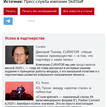
Источник:
Пресс-служба компании SkillStaff
Печать
Печать без изображений
Все новости и статьи
Успех в партнерстве
Curator
Дмитрий Ткачев, CURATOR: «Наше
главное преимущество — в том, что
партнёру с нами легко»
Компанию CURATOR мы уже
представляли
весной 2025 г., — тогда её глава рассказал в интервью нашему
изданию о принципах работы вендора, о его канальной политике и о
перспективах развития избранного направления бизнеса …
ICL Техно
ICL Техно: между «крепче стали» и
гибкостью
«Стали крепче!» — лаконичный слоган XII
мультивендорного форума ICL Partner Connect
в 2025 г. приобрел особое значение. Это не просто констатация
успехов в импортозамещении, но и, что гораздо важнее,