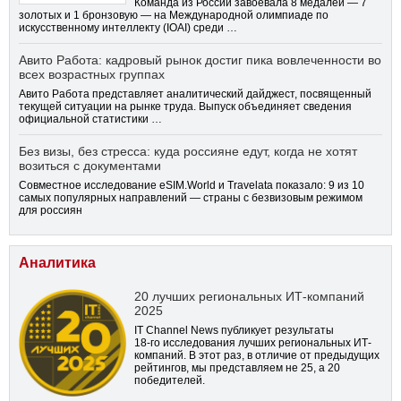
Команда из России завоевала 8 медалей — 7
золотых и 1 бронзовую — на Международной олимпиаде по
искусственному интеллекту (IOAI) среди …
Авито Работа: кадровый рынок достиг пика вовлеченности во
всех возрастных группах
Авито Работа представляет аналитический дайджест, посвященный
текущей ситуации на рынке труда. Выпуск объединяет сведения
официальной статистики …
Без визы, без стресса: куда россияне едут, когда не хотят
возиться с документами
Совместное исследование eSIM.World и Travelata показало: 9 из 10
самых популярных направлений — страны с безвизовым режимом
для россиян
Аналитика
20 лучших региональных ИТ-компаний
2025
IT Channel News публикует результаты
18-го
исследования лучших региональных ИТ-
компаний. В этот раз, в отличие от предыдущих
рейтингов, мы представляем не 25, а 20
победителей.