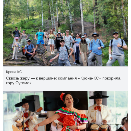
Крона КС
Сквозь жару — к вершине: компания «Крона‑КС» покорила
гору Сугомак