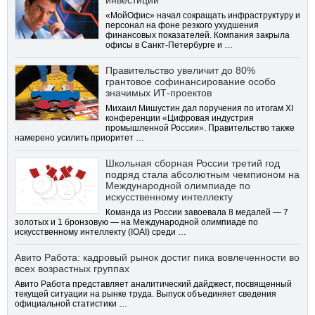
инвестиции
«МойОфис» начал сокращать инфраструктуру и
персонал на фоне резкого ухудшения
финансовых показателей. Компания закрыла
офисы в Санкт-Петербурге и …
Правительство увеличит до 80%
грантовое софинансирование особо
значимых ИТ-проектов
Михаил Мишустин дал поручения по итогам XI
конференции «Цифровая индустрия
промышленной России». Правительство также
намерено усилить приоритет …
Школьная сборная России третий год
подряд стала абсолютным чемпионом на
Международной олимпиаде по
искусственному интеллекту
Команда из России завоевала 8 медалей — 7
золотых и 1 бронзовую — на Международной олимпиаде по
искусственному интеллекту (IOAI) среди …
Авито Работа: кадровый рынок достиг пика вовлеченности во
всех возрастных группах
Авито Работа представляет аналитический дайджест, посвященный
текущей ситуации на рынке труда. Выпуск объединяет сведения
официальной статистики …