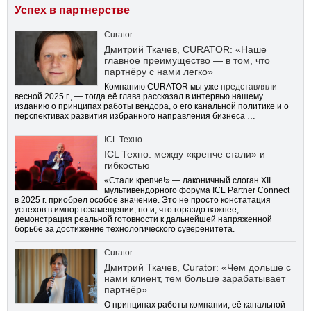
Успех в партнерстве
Curator
Дмитрий Ткачев, CURATOR: «Наше
главное преимущество — в том, что
партнёру с нами легко»
Компанию CURATOR мы уже
представляли
весной 2025 г., — тогда её глава рассказал в интервью нашему
изданию о принципах работы вендора, о его канальной политике и о
перспективах развития избранного направления бизнеса …
ICL Техно
ICL Техно: между «крепче стали» и
гибкостью
«Стали крепче!» — лаконичный слоган XII
мультивендорного форума ICL Partner Connect
в 2025 г. приобрел особое значение. Это не просто констатация
успехов в импортозамещении, но и, что гораздо важнее,
демонстрация реальной готовности к дальнейшей напряженной
борьбе за достижение технологического суверенитета.
Curator
Дмитрий Ткачев, Curator: «Чем дольше с
нами клиент, тем больше зарабатывает
партнёр»
О принципах работы компании, её канальной