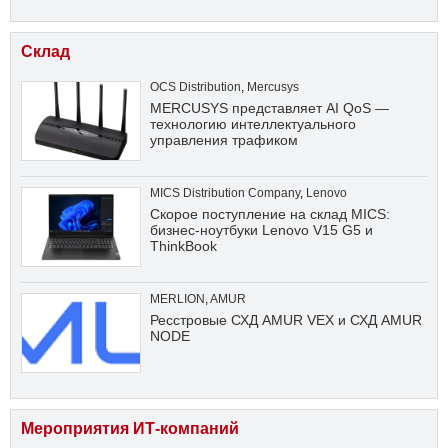
Склад
OCS Distribution
,
Mercusys
MERCUSYS представляет AI QoS —
технологию интеллектуального
управления трафиком
MICS Distribution Company
,
Lenovo
Скорое поступление на склад MICS:
бизнес-ноутбуки Lenovo V15 G5 и
ThinkBook
MERLION
,
AMUR
Ресстровые СХД AMUR VEX и СХД AMUR
NODE
Мероприятия ИТ-компаний