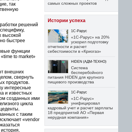
самых сложных проектов
ие, так
ственную
Истории успеха
зработки решений
 специфику,
1С-Рарус
х высокой
«1С-Рарус» на 20%
ьно быстрее
ускорил подготовку
отчетности и расчет
новые функции
себестоимости в «Криогаз»
«time to market»
HIDEN (АДМ-ТЕХНО)
Система
от внешних
бесперебойного
целом, свернуть
питания HIDEN для крупного
пищевого производства
ых продуктов.
ку интересные
ка и известных
1С-Рарус
ром созданных ими
«1С-Рарус»
унифицировал
елизного цикла
кадровый учет и расчет зарплаты
ецеденты.
18 предприятий АО «Первая
занных с таким
нерудная компания»
исключает «vendor
оказаться
 история.