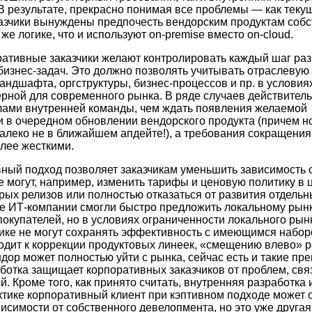
В результате, прекрасно понимая все проблемы — как текущ
азчики вынуждены предпочесть вендорским продуктам соб
 же логике, что и используют on-premise вместо on-cloud.
ративные заказчики желают контролировать каждый шаг ра
бизнес-задач. Это должно позволять учитывать отраслевую
андшафта, оргструктуры, бизнес-процессов и пр. в условия
ерной для современного рынка. В ряде случаев действител
лами внутренней команды, чем ждать появления желаемой
 в очередном обновлении вендорского продукта (причем 
алеко не в ближайшем апдейте!), а требования сокращения 
олее жесткими.
ивный подход позволяет заказчикам уменьшить зависимость 
е могут, например, изменить тарифы и ценовую политику в 
рых релизов или полностью отказаться от развития отдельн
е ИТ-компании смогли быстро предложить локальному рын
покупателей, но в условиях ограниченности локального рын
ике не могут сохранять эффективность с имеющимся набо
водит к коррекции продуктовых линеек, «смещению влево» р
ндор может полностью уйти с рынка, сейчас есть и такие пр
ботка защищает корпоративных заказчиков от проблем, свя
. Кроме того, как принято считать, внутренняя разработка 
актике корпоративный клиент при кэптивном подходе может 
исимости от собственного девелопмента, но это уже другая