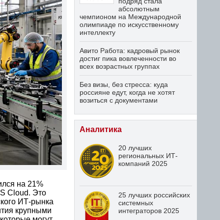
подряд стала
абсолютным
чемпионом на Международной
олимпиаде по искусственному
интеллекту
Авито Работа: кадровый рынок
достиг пика вовлеченности во
всех возрастных группах
Без визы, без стресса: куда
россияне едут, когда не хотят
возиться с документами
Аналитика
20 лучших
региональных ИТ-
компаний 2025
ился на 21%
 Cloud. Это
25 лучших российских
ского ИТ-рынка
системных
ития крупными
интеграторов 2025
которые могут