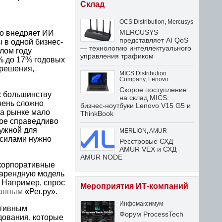
Склад
OCS Distribution
,
Mercusys
MERCUSYS
но внедряет ИИ
представляет AI QoS
 в одной бизнес-
— технологию интеллектуального
лом году
управления трафиком
% до 17% годовых
 решения,
MICS Distribution
Company
,
Lenovo
Скорое поступление
: большинству
на склад MICS:
чень сложно
бизнес-ноутбуки Lenovo V15 G5 и
а рынке мало
ThinkBook
ное справедливо
нужной для
MERLION
,
AMUR
 силами нужно
Ресстровые СХД
AMUR VEX и СХД
AMUR NODE
 корпоративные
 арендную модель
 Например, спрос
Мероприятия ИТ-компаний
анным
«Рег.ру».
Инфомаксимум
ативным
Форум ProcessTech
дования, которые