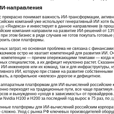
ИИ-направления
с прекрасно понимает важность ИИ-трансформации, актив
сийских компаний уже используют генеративный ИИ хотя бы
ым
«Яндекса» и инвестирует в данное направление (в прош
йские компания направили на развитие ИИ-решений от 13
при этом бизнес в ряде случаев не готов покупать готовые
троить свои платформы.
мных затрат, но основная проблема не связана с финансами
казчиков остро не хватает компетенций для развития ИИ. О
е компетенции — причем опережающими темпами — когда н
ых специалистов, а их дефицит неуклонно растет. Сказан
х ИИ-инженеров или их команд, так и для инфраструктуры, 
тивного ИИ, которую при ставке на развитие собственными
ивать, а профильное «железо» дорогое и дефицитное.
к аппаратным платформам для ИИ-вычислений российские
енно переходят на традиционные пути, все чаще практикуя
рсов и вынужденно «уходя в зависимость» от провайдеров.
 Nvidia H100 и H200 за последний год вырос в 75 раз, по
д
венные платформы для ИИ-вычислений российским корпор
е сложно. Уход с рынка РФ ключевых производителей обору