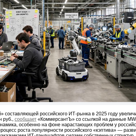
» составляющей российского ИТ-рынка в 2025 году увелич
н руб.,
сообщает
«КоммерсантЪ» со ссылкой на данные MWS
намика, особенно на фоне нарастающих проблем у россий
процесс роста популярности российского «кэптива» — разв
аказчиками ИТ-ландшафтов силами собственных структур, 