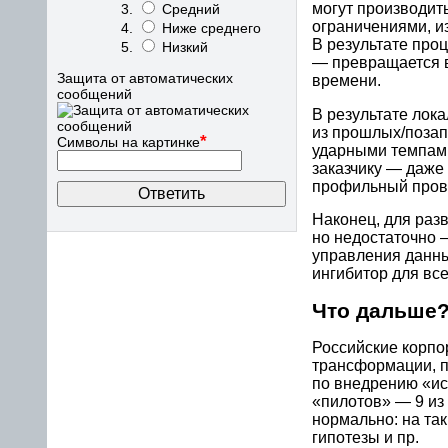
могут производит
Средний
ограничениями, и
Ниже среднего
В результате про
Низкий
— превращается в
Защита от автоматических
времени.
сообщений
В результате лок
из прошлых/позап
*
Символы на картинке
ударными темпами
заказчику — даже
профильный пров
Наконец, для раз
но недостаточно 
управления данн
ингибитор для вс
Что дальше
Российские корпо
трансформации, п
по внедрению «ис
«пилотов» — 9 из
нормально: на та
гипотезы и пр.