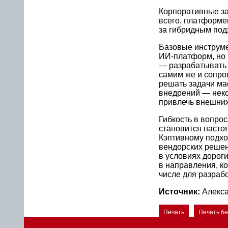
Корпоративные за
всего, платформе
за гибридным под
Базовые инструме
ИИ-платформ, но 
— разрабатывать 
самим же и сопро
решать задачи ма
внедрений — неко
привлечь внешних
Гибкость в вопро
становится насто
Кэптивному подхо
вендорских решени
в условиях дороги
в направления, к
числе для разрабо
Источник:
Алекса
Печать
Печать б