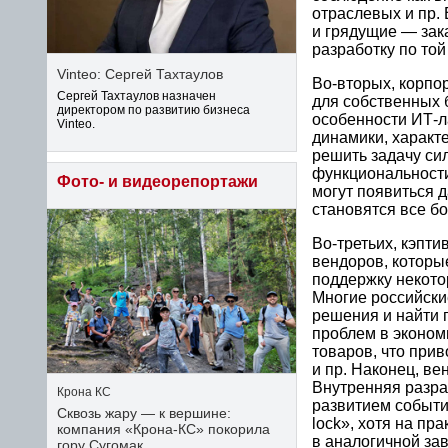
отраслевых и пр. 
и грядущие — зак
разработку по той
Vinteo: Сергей Тахтаулов
Во-вторых, корпо
Сергей Тахтаулов назначен
для собственных 
директором по развитию бизнеса
особенности ИТ-л
Vinteo.
динамики, характ
решить задачу си
функциональности
Фото- и видеорепортажи
могут появиться д
становятся все б
Во-третьих, кэпт
вендоров, которы
поддержку некото
Многие российски
решения и найти 
проблем в эконом
товаров, что при
и пр. Наконец, ве
Внутренняя разра
Крона КС
развитием событий
Сквозь жару — к вершине:
lock», хотя на пр
компания «Крона‑КС» покорила
в аналогичной зав
гору Сугомак