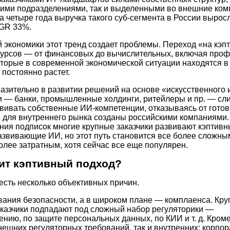
ними подразделениями, так и выделенными во внешние ком
а четыре года выручка такого суб-сегмента в России выросл
GR 33%.
 экономики этот тренд создает проблемы. Переход «на кэп
сурсов — от финансовых до вычислительных, включая про
торые в современной экономической ситуации находятся в
 постоянно растет.
азительно в развитии решений на основе «искусственного 
и — банки, промышленные холдинги, ритейлеры и пр. — сл
вивать собственные ИИ-компетенции, отказываясь от гото
 для внутреннего рынка созданы российскими компаниями. 
ния подписок многие крупные заказчики развивают кэптив
азвивающие ИИ, но этот путь становится все более сложны
лее затратным, хотя сейчас все еще популярен.
ит кэптивный подход?
есть несколько объективных причин.
вания безопасности, а в широком плане — комплаенса. Кр
казчики подпадают под сложный набор регуляторики —
нию, по защите персональных данных, по КИИ и т. д. Кроме
нешних регуляторных требований, так и внутренних: корпо