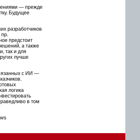
ешениями — прежде
тку. Будущее
ких разработчиков
 пр.
ное предстоит
решений, а также
, так и для
ругих лучше
связанных с ИИ —
казчиков.
готовых
кая логика
инвестировать
праведливо в том
ews