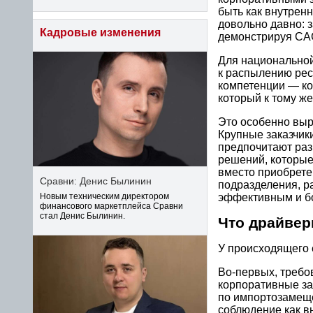
быть как внутрен
довольно давно: з
Кадровые изменения
демонстрируя CA
Для национальной
к распылению ре
компетенции — ко
который к тому же
Это особенно выр
Крупные заказчик
предпочитают раз
решений, которые
вместо приобрете
Сравни: Денис Былинин
подразделения, р
эффективным и бо
Новым техническим директором
финансового маркетплейса Сравни
стал Денис Былинин.
Что драйвер
У происходящего 
Во-первых, требо
корпоративные за
по импортозамеще
соблюдение как в