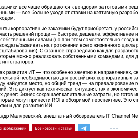
казчики все чаще обращаются к вендорам за готовыми р
нными — все больше уходя от ставки на кэптивную разрабо
ходом.
нты корпоративные заказчики будут приобретать у российс
часть решений проще — быстрее, дешевле, эффективнее и
собственными силами (но при этом самостоятельно создан
вождать/развивать на протяжении всего жизненного цикла 
сштабирования). Сказанное справедливо как для разработки
торые можно реализовать собственными командами, для д
 интеграторов.
сах развития ИТ — что особенно заметно в направлениях, 
ятельной необходимостью для российских корпоративных за
ду найдется место, но общий тренд — на превалирование 
й. Это диктует как техническая ситуация, так и экономичес
х денег: бизнес сокращает капитальные затраты, но готов 
оторые могут принести ROI в обозримой перспективе. Это с
тки и для развития ИИ.
ндр Маляревский, внештатный обозреватель IT Channel N
ез изображений
Все новости и статьи