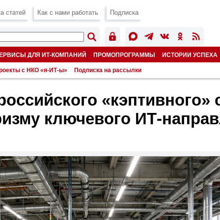
а статей
Как с нами работать
Подписка
ЕРВИСЫ ДЛЯ ИТ-КОМПАНИЙ
ПРОМОПРОГРАММЫ
ИСТОРИИ УСПЕХА
роекты с НКО «я-ИТ-ы»
Подписка на рассылки
российского «кэптивного» 
ризму ключевого ИТ-напра