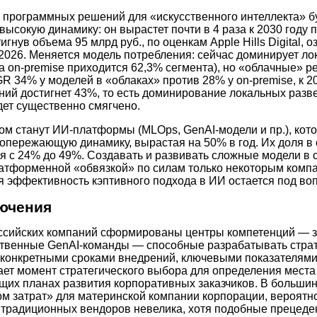
 программных решений для «искусственного интеллекта» б
ысокую динамику: он вырастет почти в 4 раза к 2030 году 
тигнув объема 95 млрд руб., по оценкам Apple Hills Digital,
 2026. Меняется модель потребления: сейчас доминирует ло
а on-premise приходится 62,3% сегмента), но «облачные» р
R 34% у моделей в «облаках» против 28% у on-premise, к 2
ий достигнет 43%, то есть доминирование локальных раз
дет существенно смягчено.
м станут ИИ-платформы (MLOps, GenAI-модели и пр.), кото
опережающую динамику, вырастая на 50% в год. Их доля в 
ся с 24% до 49%. Создавать и развивать сложные модели в 
атформенной «обвязкой» по силам только некоторым компа
я эффективность кэптивного подхода в ИИ остается под во
ючения
ссийских компаний сформированы центры компетенций — 
твенные GenAI-команды — способные разрабатывать страт
 конкретными сроками внедрений, ключевыми показателям
пает момент стратегического выбора для определения места
щих планах развития корпоративных заказчиков. В большин
ом затрат» для материнской компании корпорации, вероятн
традиционных вендоров невелика, хотя подобные прецеден