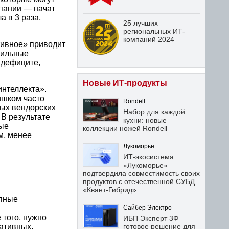
пании — начат
а в 3 раза,
25 лучших
региональных ИТ-
компаний 2024
тивное» приводит
фильные
 дефиците,
Новые ИТ-продукты
интеллекта».
ишком часто
Röndell
вых вендорских
Набор для каждой
В результате
кухни: новые
ные
коллекции ножей Rondell
м, менее
Лукоморье
ИТ-экосистема
«Лукоморье»
подтвердила совместимость своих
продуктов с отечественной СУБД
«Квант-Гибрид»
упные
Сайбер Электро
 того, нужно
ИБП Эксперт 3Ф –
ративных,
готовое решение для