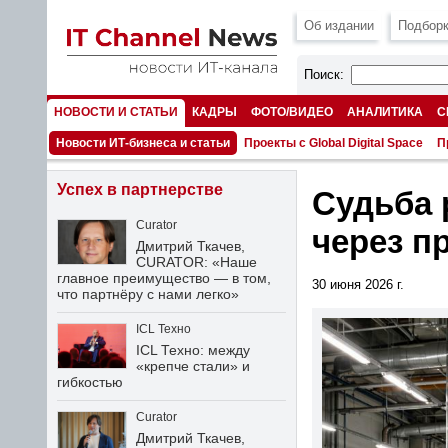
Об издании
Подборк
Поиск:
НОВОСТИ И СТАТЬИ
КАДРЫ
ФОТО/ВИДЕО
АНАЛИТИКА
С
НОМЕРА
Новости ИТ-бизнеса и статьи
Проекты с Global Digital Space
П
Успех в партнерстве
Судьба 
Curator
через п
Дмитрий Ткачев,
CURATOR: «Наше
главное преимущество — в том,
30 июня 2026 г.
что партнёру с нами легко»
ICL Техно
ICL Техно: между
«крепче стали» и
гибкостью
Curator
Дмитрий Ткачев,