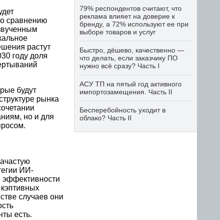
79% респондентов считают, что
удет
реклама влияет на доверие к
по сравнению
бренду, а 72% используют ее при
 озвученным
выборе товаров и услуг
кальное
ешения растут
Быстро, дёшево, качественно —
030 году доля
что делать, если заказчику ПО
вертываний
нужно всё сразу? Часть I
АСУ ТП на пятый год активного
рые будут
импортозамещения. Часть II
структуре рынка
сочетании
Бесперебойность уходит в
ниям, но и для
облако? Часть II
просом.
зачастую
егии ИИ-
и эффективности
 кэптивных
стве случаев они
ость
ты есть.