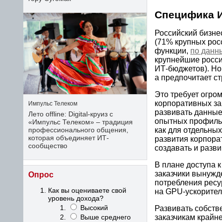
Специфика 
Российский бизне
(71% крупных рос
функции,
по данн
крупнейшие росси
ИТ-бюджетов). Но 
а предпочитает с
Это требует огро
корпоративных за
Импульс Телеком
развивать данны
Лето offline: Digital-круиз с
опытных профильн
«Импульс Телеком» – традиция
профессионального общения,
как для отдельны
которая объединяет ИТ-
развития корпора
сообщество
создавать и разв
В плане доступа 
заказчики вынужд
Опрос
потребления ресу
Как вы оцениваете свой
на GPU-ускорители
уровень дохода?
Высокий
Развивать собст
заказчикам крайн
Выше среднего