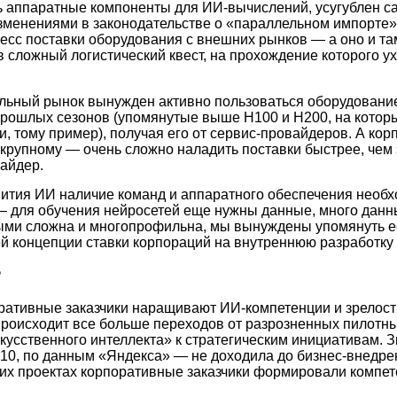
ь аппаратные компоненты для ИИ-вычислений, усугублен 
зменениями в законодательстве о «параллельном импорте» и
цесс поставки оборудования с внешних рынков — а оно и та
 сложный логистический квест, на прохождение которого ух
альный рынок вынужден активно пользоваться оборудовани
рошлых сезонов (упомянутые выше H100 и H200, на которы
, тому пример), получая его от сервис-провайдеров. А ко
 крупному — очень сложно наладить поставки быстрее, чем 
айдер.
вития ИИ наличие команд и аппаратного обеспечения необх
— для обучения нейросетей еще нужны данные, много данн
ыми сложна и многопрофильна, мы вынуждены упомянуть е
ей концепции ставки корпораций на внутреннюю разработку
?
ративные заказчики наращивают ИИ-компетенции и зрелост
роисходит все больше переходов от разрозненных пилотны
кусственного интеллекта» к стратегическим инициативам. З
 10, по данным «Яндекса» — не доходила до бизнес-внедрен
ких проектах корпоративные заказчики формировали компе