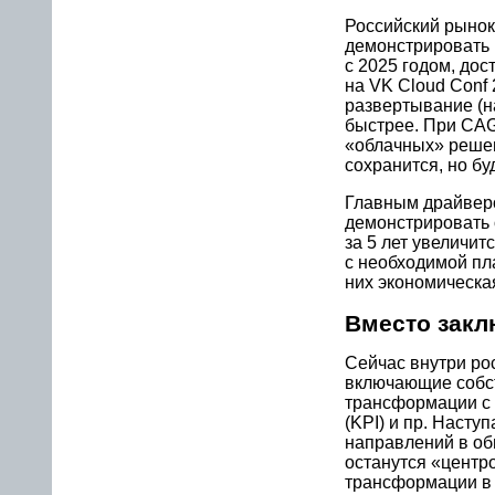
Российский рынок
демонстрировать в
с 2025 годом, дос
на VK Cloud Conf
развертывание (н
быстрее. При CAG
«облачных» решен
сохранится, но бу
Главным драйверо
демонстрировать 
за 5 лет увеличит
с необходимой пл
них экономическа
Вместо закл
Сейчас внутри ро
включающие собс
трансформации с
(KPI) и пр. Насту
направлений в об
останутся «центр
трансформации в 