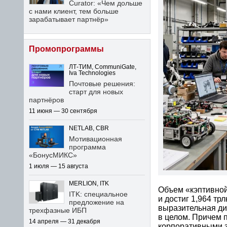
Curator: «Чем дольше
с нами клиент, тем больше
зарабатывает партнёр»
Промопрограммы
ЛТ-ТИМ, CommuniGate,
Iva Technologies
Почтовые решения:
старт для новых
партнёров
11 июня — 30 сентября
NETLAB, CBR
Мотивационная
программа
«БонусМИКС»
1 июля — 15 августа
MERLION, ITK
Объем «кэптивной
ITK: специальное
и достиг 1,964 трл
предложение на
выразительная ди
трехфазные ИБП
в целом. Причем 
14 апреля — 31 декабря
корпоративными з