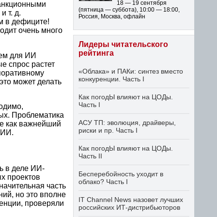
18 — 19 сентября
санкционными
(пятница — суббота)
,
10:00 — 18:00
,
 т. д.
Россия, Москва, офлайн
м в дефиците!
одит очень много
Лидеры читательского
рейтинга
ем для ИИ
е спрос растет
«Облака» и ПАКи: синтез вместо
рпоративному
конкуренции. Часть I
это может делать
Как погодЫ влияют на ЦОДы.
Часть I
одимо,
ых. Проблематика
АСУ ТП: эволюция, драйверы,
е как важнейший
риски и пр. Часть I
 ИИ.
Как погодЫ влияют на ЦОДы.
Часть II
ь в деле ИИ-
Бесперебойность уходит в
х проектов
облако? Часть I
начительная часть
ий, но это вполне
IT Channel News назовет лучших
тенции, проверяли
российских ИТ-дистрибьюторов