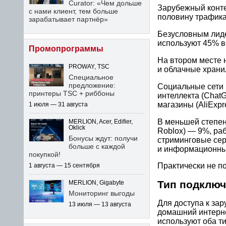
Curator: «Чем дольше
Зарубежный конте
с нами клиент, тем больше
половину трафика
зарабатывает партнёр»
Безусловным лиде
используют 45% 
Промопрограммы
На втором месте 
PROWAY, TSC
и облачные хранил
Специальное
предложение:
Социальные сети (
принтеры TSC + риббоны
интеллекта (Chat
магазины (AliExpr
1 июля — 31 августа
В меньшей степен
MERLION, Acer, Edifier,
Oklick
Roblox) — 9%, ра
Бонусы ждут: получи
стриминговые серв
больше с каждой
и информационные
покупкой!
Практически не п
1 августа — 15 сентября
Тип подклю
MERLION, Gigabyte
Мониторинг выгоды
Для доступа к за
13 июля — 13 августа
домашний интерне
используют оба ти