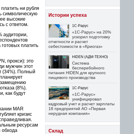
 платить ни рубля
ть символическую
Истории успеха
лее высокие
ь с ответом.
1С-Рарус
«1С-Рарус» на 20%
% аудитории,
ускорил подготовку
респондентов
отчетности и расчет
 готовых платить
себестоимости в «Криогаз»
HIDEN (АДМ-ТЕХНО)
, прокси): это
Система
ди мужчин этот
бесперебойного
т (34%). Полный
питания HIDEN для крупного
 планирует
пищевого производства
тозамещению
отказа (8%).
1С-Рарус
, как будут
«1С-Рарус»
унифицировал
кадровый учет и расчет зарплаты
мпании MAR
18 предприятий АО «Первая
нерудная компания»
убляет кризис
есправедливая.
обальным ресурсам
в обхода
Склад