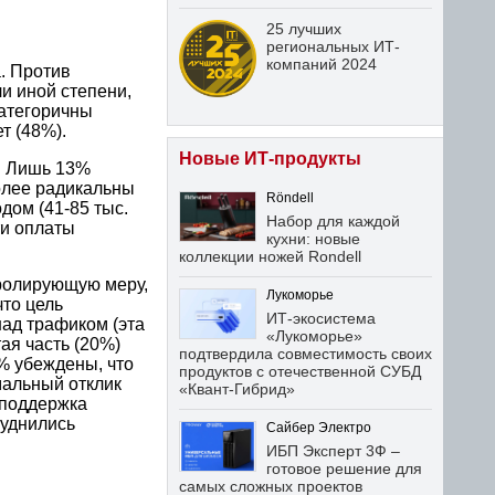
25 лучших
региональных ИТ-
компаний 2024
. Против
и иной степени,
категоричны
т (48%).
Новые ИТ-продукты
. Лишь 13%
олее радикальны
Röndell
ходом
(41-85 тыс.
Набор для каждой
ти оплаты
кухни: новые
коллекции ножей Rondell
ролирующую меру,
Лукоморье
что цель
ИТ-экосистема
ад трафиком (эта
«Лукоморье»
ая часть (20%)
подтвердила совместимость своих
% убеждены, что
продуктов с отечественной СУБД
мальный отклик
«Квант-Гибрид»
«поддержка
руднились
Сайбер Электро
ИБП Эксперт 3Ф –
готовое решение для
самых сложных проектов