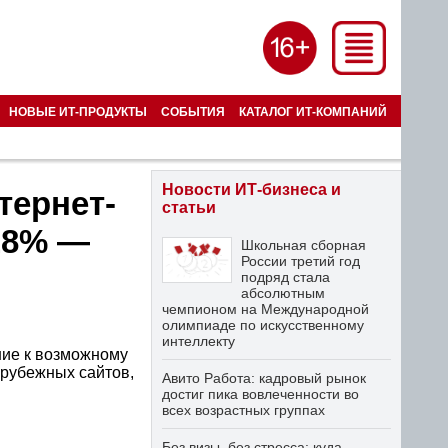
НОВЫЕ ИТ-ПРОДУКТЫ
СОБЫТИЯ
КАТАЛОГ ИТ-КОМПАНИЙ
Новости ИТ-бизнеса и
ернет-
статьи
28% —
Школьная сборная
России третий год
подряд стала
абсолютным
чемпионом на Международной
олимпиаде по искусственному
интеллекту
ие к возможному
арубежных сайтов,
Авито Работа: кадровый рынок
достиг пика вовлеченности во
всех возрастных группах
Без визы, без стресса: куда