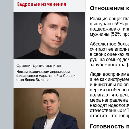
Кадровые изменения
Отношение 
Реакция общества
выступают 59% ре
поддерживают ини
мужчины (52% пр
Абсолютное боль
считают ее вполн
в своих оценках 
руб. на семью) д
зарубежного траф
Сравни: Денис Былинин
Новым техническим директором
Люди воспринима
финансового маркетплейса Сравни
а не как инструме
стал Денис Былинин.
инициативы по оп
версия особенно 
полагают, что це
мера направлена 
находят идеологи
отечественных ИТ
ответить, что гов
Готовность 