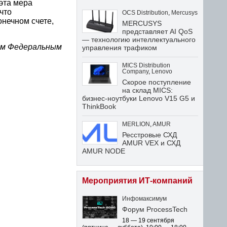
эта мера
что
OCS Distribution
,
Mercusys
нечном счете,
MERCUSYS
представляет AI QoS
— технологию интеллектуального
ем Федеральным
управления трафиком
MICS Distribution
Company
,
Lenovo
Скорое поступление
на склад MICS:
бизнес-ноутбуки Lenovo V15 G5 и
ThinkBook
MERLION
,
AMUR
Ресстровые СХД
AMUR VEX и СХД
AMUR NODE
Мероприятия ИТ-компаний
Инфомаксимум
Форум ProcessTech
18 — 19 сентября