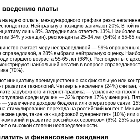
к введению платы
 на идею оплаты международного трафика резко негативна
спондентов. Нейтральную позицию занимают 20%. В той ил
циативу лишь 8%. Затруднились ответить 13%. Наиболее 
отив 34% у женщин), респонденты
25-34
лет (54%) и
55-65
ле
шинство считает меру несправедливой — 59% опрошенных
е справедливой, а 28% выбрали нейтральную оценку. Наиб
люди старшего возраста
55-65
лет (68%). Респонденты с до
емонстрируют наибольший негатив в вопросе справедливос
ика (70%).
ют инициативу преимущественно как фискальную или конт
нт развития технологий. Четверть населения (24%) считает, 
лате зарубежного интернет-трафика — усиление контроля н
популярна среди мужчин — 32% против 17% у женщин). Пят
ль — увеличение доходов бюджета или операторов связи. 15
на стимулирование перехода на российский контент. Мини
ческие цели, такие как «цифровой суверенитет» (10%) или 
-компаний и развитие российских сервисов» (6%). 25% зат
орит о высокой степени неопределенности.
платить и финансовые ожидания