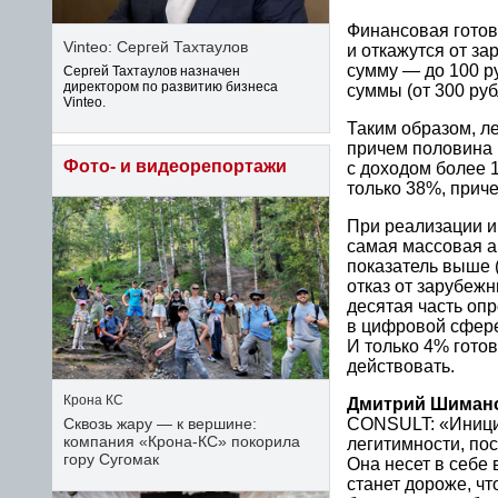
Финансовая готовн
Vinteo: Сергей Тахтаулов
и откажутся от з
сумму — до 100 ру
Сергей Тахтаулов назначен
директором по развитию бизнеса
суммы (от 300 ру
Vinteo.
Таким образом, л
причем половина 
Фото- и видеорепортажи
с доходом более 1
только 38%, прич
При реализации и
самая массовая а
показатель выше 
отказ от зарубеж
десятая часть оп
в цифровой сфере
И только 4% готов
действовать.
Крона КС
Дмитрий Шиман
CONSULT: «Инициа
Сквозь жару — к вершине:
компания «Крона‑КС» покорила
легитимности, по
гору Сугомак
Она несет в себе 
станет дороже, ч