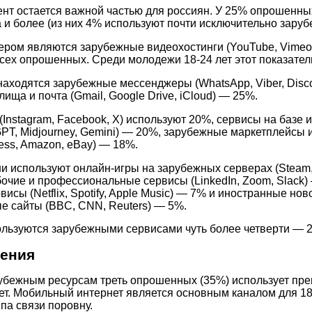
нт остается важной частью для россиян. У 25% опрошенны
 и более (из них 4% используют почти исключительно зару
ром являются зарубежные видеохостинги (YouTube, Vimeo)
всех опрошенных. Среди молодежи
18-24
лет этот показател
находятся зарубежные мессенджеры (WhatsApp, Viber, Disc
ища и почта (Gmail, Google Drive, iCloud) — 25%.
Instagram, Facebook, X) используют 20%, сервисы на базе 
GPT, Midjourney, Gemini) — 20%, зарубежные маркетплейсы 
ess, Amazon, eBay) — 18%.
и используют онлайн-игры на зарубежных серверах (Steam,
бочие и профессиональные сервисы (LinkedIn, Zoom, Slack)
исы (Netflix, Spotify, Apple Music) — 7% и иностранные но
 сайты (BBC, CNN, Reuters) — 5%.
ользуются зарубежными сервисами чуть более четверти — 
чения
рубежным ресурсам треть опрошенных (35%) использует пр
т. Мобильный интернет является основным каналом для 1
па связи поровну.