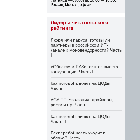
(пятница — суббота)
,
10:00 — 18:00
,
Россия, Москва, офлайн
Лидеры читательского
рейтинга
Якоря или паруса: готовы ли
партнёры в российском ИТ-
канале к моновендорности? Часть
I
«Облака» и ПАКи: синтез вместо
конкуренции. Часть I
Как погодЫ влияют на ЦОДы.
Часть I
АСУ ТП: эволюция, драйверы,
риски и пр. Часть I
Как погодЫ влияют на ЦОДы.
Часть II
Бесперебойность уходит в
облако? Часть I