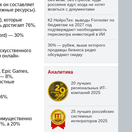
россияне едут, когда не хотят
х он составляет
возиться с документами
бежные ресурсы).
, которые
К2 НейроТех: выводы Forrester по
бюджетам на 2027 год
ь достигает 76%.
подтверждают необходимость
пересмотра инвестиций в ИИ
ord) — 30%
30% — рубеж, выше которого
продавцы бизнеса редко
искусственного
обсуждают скидку
и онлайн-
 Epic Games,
Аналитика
 — 8%,
востные
20 лучших
региональных ИТ-
компаний 2025
26%.
25 лучших российских
системных
еимущественно
интеграторов 2025
8%, а 20%