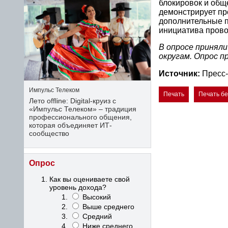
блокировок и общ
демонстрирует пр
дополнительные п
инициатива прово
В опросе приняли
округам. Опрос п
Источник:
Пресс
Импульс Телеком
Печать
Печать б
Лето offline: Digital-круиз с
«Импульс Телеком» – традиция
профессионального общения,
которая объединяет ИТ-
сообщество
Опрос
Как вы оцениваете свой
уровень дохода?
Высокий
Выше среднего
Средний
Ниже среднего