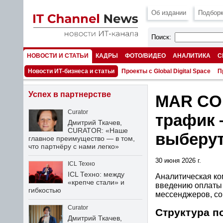
Об издании
Подборк
Поиск:
НОВОСТИ И СТАТЬИ
КАДРЫ
ФОТО/ВИДЕО
АНАЛИТИКА
С
НОМЕРА
Новости ИТ-бизнеса и статьи
Проекты с Global Digital Space
П
Успех в партнерстве
MAR CO
Curator
трафик 
Дмитрий Ткачев,
CURATOR: «Наше
выберут
главное преимущество — в том,
что партнёру с нами легко»
30 июня 2026 г.
ICL Техно
ICL Техно: между
Аналитическая к
«крепче стали» и
введению оплаты 
гибкостью
мессенджеров, соц
Curator
Структура п
Дмитрий Ткачев,