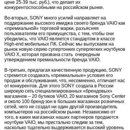
цене 25-39 тыс. руб.), что делает их
конкурентоспособными на российском рынке.
Во-вторых, SONY много усилий направляет на
поддержание высокого имиджа своего бренда VAIO как
«премиальной» торговой марки, разъясняя
пользователям его примущества, с тем, чтобы они
убедились, что VAIO является стандартом в классе
High-end мобильных ПК. Сейчас мы выпускаем на
рынок новую серию супертонких суперлегких ноутбуков
VAIO X, которая призвана стать очередным
утверждением премиальности бренда VAIO.
В-третьих, предлагая качественную продукцию, SONY
стремится создавать «премиальные» условия его
продаж и обслуживания, что, несомненно, отличает нас
от конкурентов. Для этого SONY создала в России
широкую сеть специализированных «брендовых»
магазинов – 20 бутиков VAIO, 20 магазинов Sony Center
и около 100 бренд-зон в больших магазинах розничных
сетей, чего не создал ни один другой производитель
компьютеров на российском рынке. Независимо от
того, в каких магазинах наших партнеров продаются
ноутбуки VAIO, мы пристально следим за тем,
насколько тщательно выдерживается высокий уровень