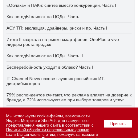
«Облака» и ПАКи: синтез вместо конкуренции. Часть I
Как погодЫ влияют на ЦОДы. Часть I
АСУ ТП: эволюция, драйверы, риски и пр. Часть I
Итоги II квартала на рынке смартфонов: OnePlus и vivo —
лидеры роста продаж
Как погодЫ влияют на ЦОДы. Часть II
Бесперебойность уходит в облако? Часть I
IT Channel News назовет лучших российских ИТ-
дистрибьюторов
79% респондентов считают, что реклама влияет на доверие к
бренду, а 72% используют ее при выборе товаров и услуг
Быстро, дёшево, качественно — что делать, если заказчику
Мы используем cookie-файлы, возможности
ПО нужно всё сразу? Часть I
Яндекс.Метрики и SberAds для наилучшего
Принять
представления нашего сайта в соответствии с
Политикой обработки персональных данных
.
Если Вы согласны с этим, пожалуйста, нажмите
© 2026 ООО «СК ПРЕСС».
Политика конфиденциальности