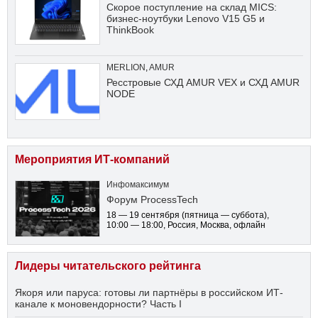
Скорое поступление на склад MICS:
бизнес-ноутбуки Lenovo V15 G5 и
ThinkBook
MERLION
,
AMUR
Ресстровые СХД AMUR VEX и СХД AMUR
NODE
Мероприятия ИТ-компаний
Инфомаксимум
Форум ProcessTech
18 — 19 сентября
(пятница — суббота)
,
10:00 — 18:00
, Россия, Москва, офлайн
Лидеры читательского рейтинга
Якоря или паруса: готовы ли партнёры в российском ИТ-
канале к моновендорности? Часть I