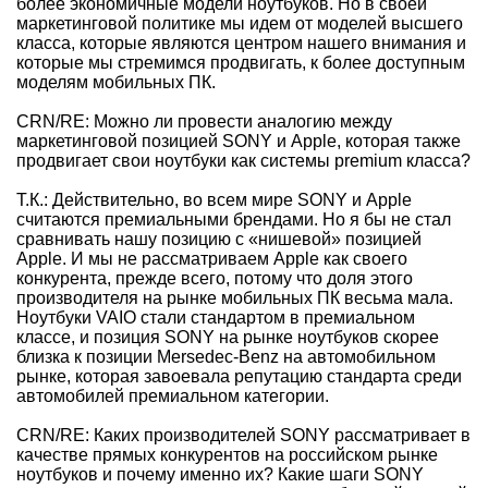
более экономичные модели ноутбуков. Но в своей
маркетинговой политике мы идем от моделей высшего
класса, которые являются центром нашего внимания и
которые мы стремимся продвигать, к более доступным
моделям мобильных ПК.
CRN/RE: Можно ли провести аналогию между
маркетинговой позицией SONY и Apple, которая также
продвигает свои ноутбуки как системы premium класса?
Т.К.: Действительно, во всем мире SONY и Apple
считаются премиальными брендами. Но я бы не стал
сравнивать нашу позицию с «нишевой» позицией
Apple. И мы не рассматриваем Apple как своего
конкурента, прежде всего, потому что доля этого
производителя на рынке мобильных ПК весьма мала.
Ноутбуки VAIO стали стандартом в премиальном
классе, и позиция SONY на рынке ноутбуков скорее
близка к позиции Mersedec-Benz на автомобильном
рынке, которая завоевала репутацию стандарта среди
автомобилей премиальном категории.
CRN/RE: Каких производителей SONY рассматривает в
качестве прямых конкурентов на российском рынке
ноутбуков и почему именно их? Какие шаги SONY