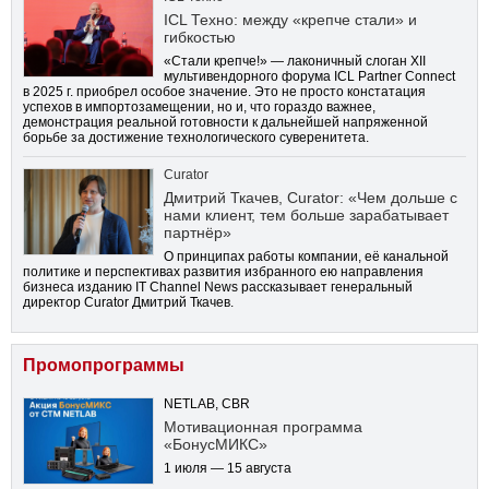
ICL Техно: между «крепче стали» и
гибкостью
«Стали крепче!» — лаконичный слоган XII
мультивендорного форума ICL Partner Connect
в 2025 г. приобрел особое значение. Это не просто констатация
успехов в импортозамещении, но и, что гораздо важнее,
демонстрация реальной готовности к дальнейшей напряженной
борьбе за достижение технологического суверенитета.
Curator
Дмитрий Ткачев, Curator: «Чем дольше с
нами клиент, тем больше зарабатывает
партнёр»
О принципах работы компании, её канальной
политике и перспективах развития избранного ею направления
бизнеса изданию IT Channel News рассказывает генеральный
директор Curator Дмитрий Ткачев.
Промопрограммы
NETLAB, CBR
Мотивационная программа
«БонусМИКС»
1 июля — 15 августа