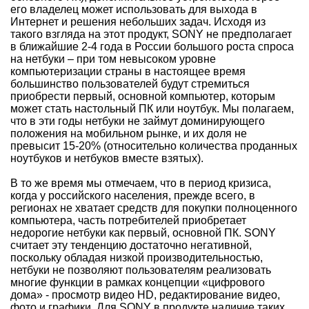
его владелец может использовать для выхода в
Интернет и решения небольших задач. Исходя из
такого взгляда на этот продукт, SONY не предполагает
в ближайшие 2-4 года в России большого роста спроса
на нетбуки – при том невысоком уровне
компьютеризации страны в настоящее время
большинство пользователей будут стремиться
приобрести первый, основной компьютер, которым
может стать настольный ПК или ноутбук. Мы полагаем,
что в эти годы нетбуки не займут доминирующего
положения на мобильном рынке, и их доля не
превысит 15-20% (относительно количества проданных
ноутбуков и нетбуков вместе взятых).
В то же время мы отмечаем, что в период кризиса,
когда у российского населения, прежде всего, в
регионах не хватает средств для покупки полноценного
компьютера, часть потребителей приобретает
недорогие нетбуки как первый, основной ПК. SONY
считает эту тенденцию достаточно негативной,
поскольку обладая низкой производительностью,
нетбуки не позволяют пользователям реализовать
многие функции в рамках концепции «цифрового
дома» - просмотр видео HD, редактирование видео,
фото и графики. Для SONY в продукте наличие таких