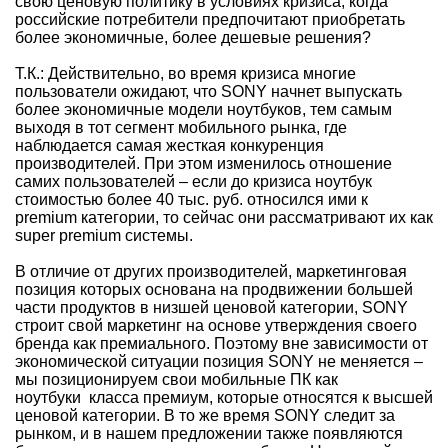
свою ценовую политику в условиях кризиса, когда
российские потребители предпочитают приобретать
более экономичные, более дешевые решения?
Т.К.: Действительно, во время кризиса многие
пользователи ожидают, что SONY начнет выпускать
более экономичные модели ноутбуков, тем самым
выходя в тот сегмент мобильного рынка, где
наблюдается самая жесткая конкуренция
производителей. При этом изменилось отношение
самих пользователей – если до кризиса ноутбук
стоимостью более 40 тыс. руб. относился ими к
premium категории, то сейчас они рассматривают их как
super premium системы.
В отличие от других производителей, маркетинговая
позиция которых основана на продвижении большей
части продуктов в низшей ценовой категории, SONY
строит свой маркетинг на основе утверждения своего
бренда как премиального. Поэтому вне зависимости от
экономической ситуации позиция SONY не меняется –
мы позиционируем свои мобильные ПК как
ноутбуки класса премиум, которые относятся к высшей
ценовой категории. В то же время SONY следит за
рынком, и в нашем предложении также появляются