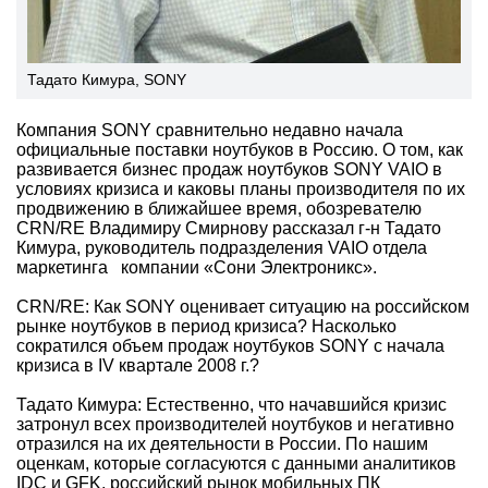
Тадато Кимура, SONY
Компания SONY сравнительно недавно начала
официальные поставки ноутбуков в Россию. О том, как
развивается бизнес продаж ноутбуков SONY VAIO в
условиях кризиса и каковы планы производителя по их
продвижению в ближайшее время, обозревателю
CRN/RE Владимиру Смирнову рассказал г-н Тадато
Кимура, руководитель подразделения VAIO отдела
маркетинга компании «Сони Электроникс».
CRN/RE: Как SONY оценивает ситуацию на российском
рынке ноутбуков в период кризиса? Насколько
сократился объем продаж ноутбуков SONY с начала
кризиса в IV квартале 2008 г.?
Тадато Кимура: Естественно, что начавшийся кризис
затронул всех производителей ноутбуков и негативно
отразился на их деятельности в России. По нашим
оценкам, которые согласуются с данными аналитиков
IDC и GFK, российский рынок мобильных ПК