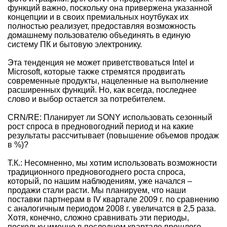
функций важно, поскольку она привержена указанной
концепции и в своих премиальных ноутбуках их
полностью реализует, предоставляя возможность
домашнему пользователю объединять в единую
систему ПК и бытовую электронику.
Эта тенденция не может приветствоваться Intel и
Microsoft, которые также стремятся продвигать
современные продукты, нацеленные на выполнение
расширенных функций. Но, как всегда, последнее
слово и выбор остается за потребителем.
CRN/RE: Планирует ли SONY использовать сезонный
рост спроса в предновогодний период и на какие
результаты рассчитывает (повышение объемов продаж
в %)?
Т.К.: Несомненно, мы хотим использовать возможности
традиционного предновогоднего роста спроса,
который, по нашим наблюдениям, уже начался –
продажи стали расти. Мы планируем, что наши
поставки партнерам в IV квартале 2009 г. по сравнению
с аналогичным периодом 2008 г. увеличатся в 2,5 раза.
Хотя, конечно, сложно сравнивать эти периоды,
поскольку именно в последнем квартале прошлого