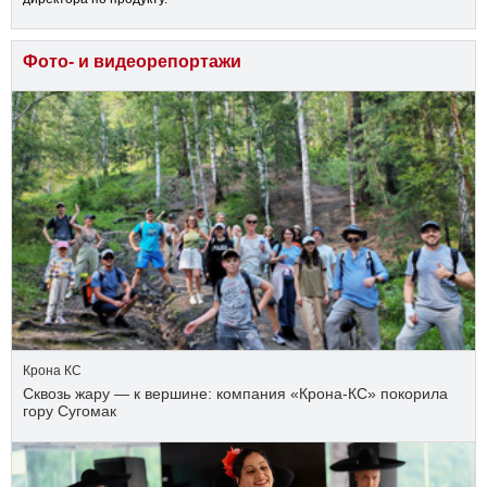
Фото- и видеорепортажи
Крона КС
Сквозь жару — к вершине: компания «Крона‑КС» покорила
гору Сугомак