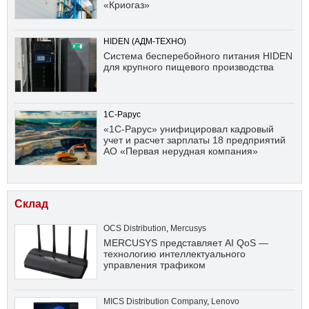
«Криогаз»
HIDEN (АДМ-ТЕХНО)
Система бесперебойного питания HIDEN
для крупного пищевого производства
1С-Рарус
«1С-Рарус» унифицировал кадровый
учет и расчет зарплаты 18 предприятий
АО «Первая нерудная компания»
Склад
OCS Distribution
,
Mercusys
MERCUSYS представляет AI QoS —
технологию интеллектуального
управления трафиком
MICS Distribution Company
,
Lenovo