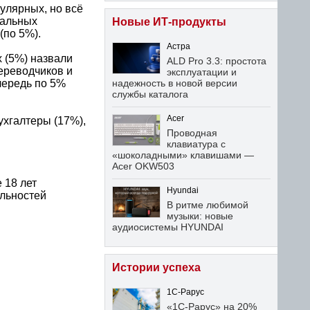
улярных, но всё
кальных
Новые ИТ-продукты
(по 5%).
Астра
 (5%) назвали
ALD Pro 3.3: простота
ереводчиков и
эксплуатации и
чередь по 5%
надежность в новой версии
службы каталога
Acer
ухгалтеры (17%),
Проводная
клавиатура с
«шоколадными» клавишами —
Acer OKW503
 18 лет
Hyundai
альностей
В ритме любимой
музыки: новые
аудиосистемы HYUNDAI
Истории успеха
1С-Рарус
«1С-Рарус» на 20%