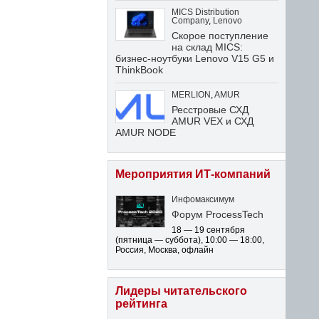
MICS Distribution
Company
,
Lenovo
Скорое поступление
на склад MICS:
бизнес-ноутбуки Lenovo V15 G5 и
ThinkBook
MERLION
,
AMUR
Ресстровые СХД
AMUR VEX и СХД
AMUR NODE
Мероприятия ИТ-компаний
Инфомаксимум
Форум ProcessTech
18 — 19 сентября
(пятница — суббота)
,
10:00 — 18:00
,
Россия, Москва, офлайн
Лидеры читательского
рейтинга