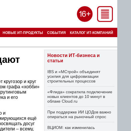
НОВЫЕ ИТ-ПРОДУКТЫ
СОБЫТИЯ
КАТАЛОГ ИТ-КОМПАНИЙ
Новости ИТ-бизнеса и
дают
статьи
IBS и «МСтрой» объединят
усилия для цифровизации
строительных процессов
 кругозор и круг
ром графа «хобби»
екрутинговым
«Флида» сократила подключение
новых клиентов до 10 минут в
ка и его
облаке Cloud.ru
При поддержке ИИ ЦОДов важно
о и
опираться на рыночный спрос
рмирующихся ещё
посвящать досуг
ВЦИОМ: как изменилась
дители – всему,