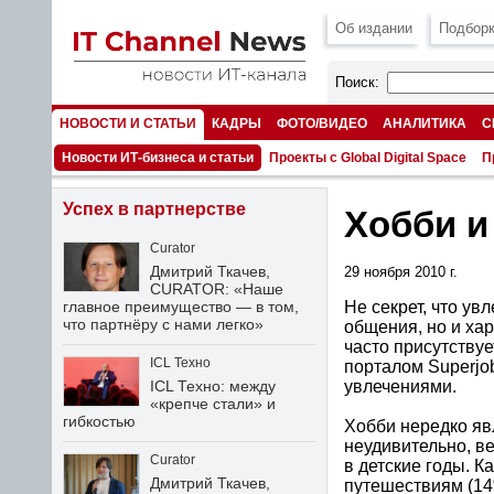
Об издании
Подборк
Поиск:
НОВОСТИ И СТАТЬИ
КАДРЫ
ФОТО/ВИДЕО
АНАЛИТИКА
С
НОМЕРА
Новости ИТ-бизнеса и статьи
Проекты с Global Digital Space
П
Успех в партнерстве
Хобби и
Curator
Дмитрий Ткачев,
29 ноября 2010 г.
CURATOR: «Наше
Не секрет, что ув
главное преимущество — в том,
что партнёру с нами легко»
общения, но и ха
часто присутству
ICL Техно
порталом Superjo
увлечениями.
ICL Техно: между
«крепче стали» и
гибкостью
Хобби нередко яв
неудивительно, в
Curator
в детские годы. К
Дмитрий Ткачев,
путешествиям (14