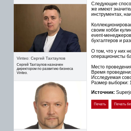
Следующие способ
же имеют значител
инструментах, на
Коллекционирован
своим хобби кули
event-менеджеров
бухгалтеров и ра
О том, что у них 
операционисты ба
Vinteo: Сергей Тахтаулов
Сергей Тахтаулов назначен
Место проведения 
директором по развитию бизнеса
Время проведения:
Vinteo.
Исследуемая сово
Размер выборки: 
Источник:
Superj
Печать
Печать б