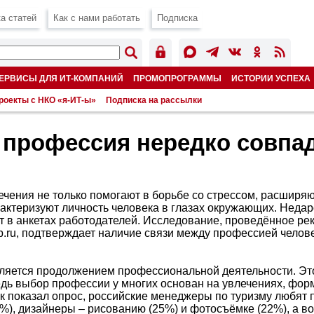
а статей
Как с нами работать
Подписка
ЕРВИСЫ ДЛЯ ИТ-КОМПАНИЙ
ПРОМОПРОГРАММЫ
ИСТОРИИ УСПЕХА
роекты с НКО «я-ИТ-ы»
Подписка на рассылки
 профессия нередко совпа
лечения не только помогают в борьбе со стрессом, расширяют
рактеризуют личность человека в глазах окружающих. Неда
ет в анкетах работодателей. Исследование, проведённое р
b.ru, подтверждает наличие связи между профессией челове
ляется продолжением профессиональной деятельности. Эт
едь выбор профессии у многих основан на увлечениях, фо
ак показал опрос, российские менеджеры по туризму любят 
%), дизайнеры – рисованию (25%) и фотосъёмке (22%), а во