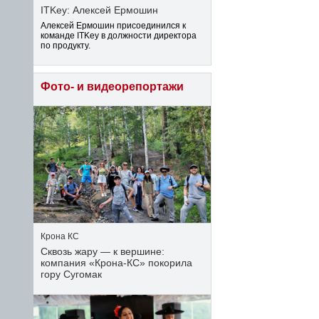
ITKey: Алексей Ермошин
Алексей Ермошин присоединился к
команде ITKey в должности директора
по продукту.
Фото- и видеорепортажи
Крона КС
Сквозь жару — к вершине:
компания «Крона‑КС» покорила
гору Сугомак