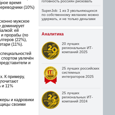
готовность россиян рисковать
дное время
переводчики (10%)
SuperJob: 1 из 3 увольняющихся
по собственному желанию можно
удержать, и не только деньгами
исконно мужское
е доминирует
балкой: ей
Аналитика
 и прорабы (по
лтеров (22%),
20 лучших
етари (11%).
региональных ИТ-
компаний 2025
 специальностей
 спортом увлечён
представители и
25 лучших российских
системных
. К примеру,
интеграторов 2025
дпочитают
% и 11%
25 лучших
региональных ИТ-
джеры и кадровики
компаний 2024
вещицы своими