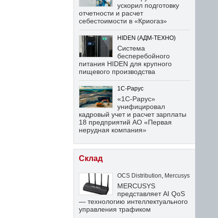
ускорил подготовку
отчетности и расчет
себестоимости в «Криогаз»
HIDEN (АДМ-ТЕХНО)
Система
бесперебойного
питания HIDEN для крупного
пищевого производства
1С-Рарус
«1С-Рарус»
унифицировал
кадровый учет и расчет зарплаты
18 предприятий АО «Первая
нерудная компания»
Склад
OCS Distribution
,
Mercusys
MERCUSYS
представляет AI QoS
— технологию интеллектуального
управления трафиком