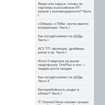
Якоря или паруса: готовы ли
партнёры в российском ИТ-
канале к моновендорности? Часть
I
«Облака» и ПАКи: синтез вместо
конкуренции. Часть I
Как погодЫ влияют на ЦОДы.
Часть I
АСУ ТП: эволюция, драйверы,
риски и пр. Часть I
Итоги II квартала на рынке
смартфонов: OnePlus и vivo —
лидеры роста продаж
Как погодЫ влияют на ЦОДы.
Часть II
Бесперебойность уходит в
облако? Часть I
IT Channel News назовет лучших