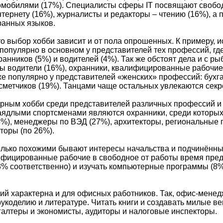
томобилями (17%). Специалисты сферы IT посвящают свобо
тернету (16%), журналисты и редакторы – чтению (16%), а 
ранных языков.
то выбор хобби зависит и от пола опрошенных. К примеру, 
 популярно в основном у представителей тех профессий, гд
ранников (5%) и водителей (4%). Так же обстоят дела и с ры
ы водители (16%), охранники, квалифицированные рабочие
же популярно у представителей «женских» профессий: бухга
 сметчиков (19%). Танцами чаще остальных увлекаются секр
рным хобби среди представителей различных профессий и
Заядлыми спортсменами являются охранники, среди которых
3%), менеджеры по ВЭД (27%), архитекторы, региональные 
торы (по 26%).
лько похожими бывают интересы начальства и подчинённых
ифицированные рабочие в свободное от работы время пре
3% соответственно) и изучать компьютерные программы (8
ий характерна и для офисных работников. Так, офис-мене
укоделию и литературе. Читать книги и создавать милые 
галтеры и экономисты, аудиторы и налоговые инспекторы.