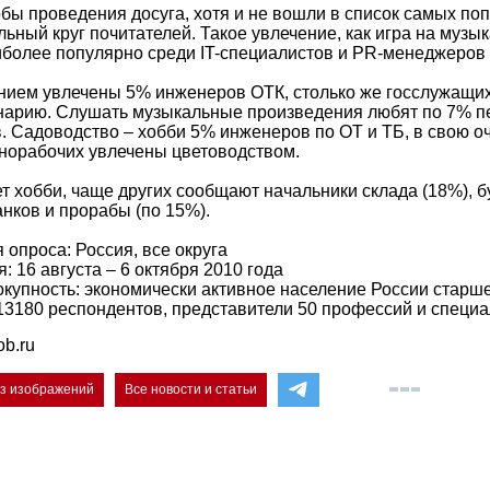
ы проведения досуга, хотя и не вошли в список самых поп
ьный круг почитателей. Такое увлечение, как игра на музы
иболее популярно среди IT-специалистов и PR-менеджеров 
ием увлечены 5% инженеров ОТК, столько же госслужащих
нарию. Слушать музыкальные произведения любят по 7% п
. Садоводство – хобби 5% инженеров по ОТ и ТБ, в свою о
знорабочих увлечены цветоводством.
нет хобби, чаще других сообщают начальники склада (18%), б
нков и прорабы (по 15%).
опроса: Россия, все округа
 16 августа – 6 октября 2010 года
купность: экономически активное население России старше
13180 респондентов, представители 50 профессий и специ
ob.ru
ез изображений
Все новости и статьи