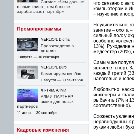
Curator: «Чем дольше
что связано с ав
с нами клиент, тем больше
компьютерам и Ин
зарабатывает партнёр»
– изучению иност
Неудивительно, ч
Промопрограммы
занятие – охота –
сильный пол: у ох
MERLION, Digma
особенно увлечен
Превосходство в
13%). Рукоделие 
деталях
медсестер (20%),
1 августа — 30 сентября
Самым же популя
является спорт. 
MERLION, Buro
каждый третий (3
Ламинируем кешбэк
налоговые инспек
1 августа — 30 сентября
Любопытно, наско
ЛТ-ТИМ, АЛМИ
инженеры и квал
АЛМИ ПАРТНЕР:
рыбачить (7% и 1
акция для новых
соответственно).
партнеров
11 июня — 30 сентября
Схожесть увлечен
неравнодушны к р
руками любят бух
Кадровые изменения