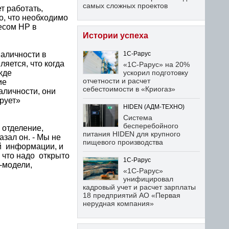
самых сложных проектов
т работать,
о, что необходимо
несом HP в
Истории успеха
наличности в
1С-Рарус
яется, что когда
«1С-Рарус» на 20%
жде
ускорил подготовку
отчетности и расчет
ие
себестоимости в «Криогаз»
аличности, они
рует»
HIDEN (АДМ-ТЕХНО)
Система
бесперебойного
 отделение,
питания HIDEN для крупного
азал он. - Мы не
пищевого производства
ой информации, и
 что надо открыто
1С-Рарус
-модели,
«1С-Рарус»
унифицировал
кадровый учет и расчет зарплаты
18 предприятий АО «Первая
нерудная компания»