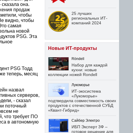
- сказала она.
ижения продаж
25 лучших
аметили, чтобы
региональных ИТ-
Не видно, чтобы
компаний 2024
Это самая
овольна новой
одуктов PSG. Эта
льное
Новые ИТ-продукты
Röndell
Набор для каждой
идент PSG Тодд
кухни: новые
же теперь, месяц
коллекции ножей Rondell
Лукоморье
Лейн назвал
ИТ-экосистема
ативных серверов,
«Лукоморье»
дели, - сказал
подтвердила совместимость своих
продуктов с отечественной СУБД
ени поточный
«Квант-Гибрид»
совсем не
, что требует ПО
Сайбер Электро
неса в автономную
ИБП Эксперт 3Ф –
готовое решение для