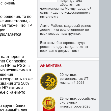
подряд стала
с, очень
абсолютным
чемпионом на Международной
олимпиаде по искусственному
го решения, то по
интеллекту
е инвесторам, -
нал также, что HP
Авито Работа: кадровый рынок
достиг пика вовлеченности во
ции
всех возрастных группах
дполагается
Без визы, без стресса: куда
россияне едут, когда не хотят
возиться с документами
 партнеров и
ner Connecting
Аналитика
нов HP по PSG, в
тью независима в
решения
20 лучших
региональных ИТ-
на сохранить то же
компаний 2025
названия это 50%
о HP как имя
бе с каким-то
25 лучших российских
системных
из крупнейших
интеграторов 2025
бесценный» для