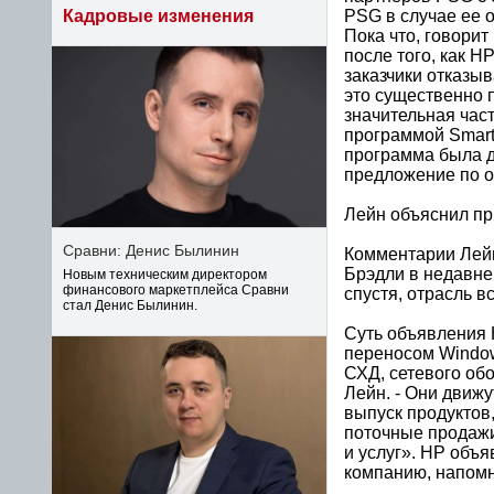
PSG в случае ее о
Кадровые изменения
Пока что, говори
после того, как H
заказчики отказыв
это существенно 
значительная част
программой Smart
программа была 
предложение по ох
Лейн объяснил п
Сравни: Денис Былинин
Комментарии Лейн
Брэдли в недавне
Новым техническим директором
финансового маркетплейса Сравни
спустя, отрасль в
стал Денис Былинин.
Суть объявления H
переносом Windows
СХД, сетевого обо
Лейн. - Они движу
выпуск продуктов, 
поточные продажи
и услуг». HP объ
компанию, напомн