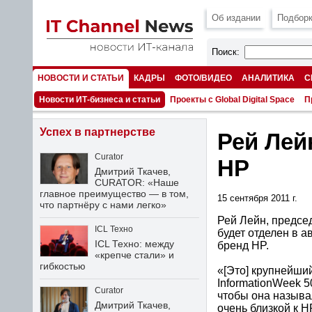
Об издании
Подборк
Поиск:
НОВОСТИ И СТАТЬИ
КАДРЫ
ФОТО/ВИДЕО
АНАЛИТИКА
С
НОМЕРА
Новости ИТ-бизнеса и статьи
Проекты с Global Digital Space
П
Успех в партнерстве
Рей Лей
Curator
HP
Дмитрий Ткачев,
CURATOR: «Наше
главное преимущество — в том,
15 сентября 2011 г.
что партнёру с нами легко»
Рей Лейн, председ
ICL Техно
будет отделен в 
ICL Техно: между
бренд HP.
«крепче стали» и
гибкостью
«[Это] крупнейши
InformationWeek 5
Curator
чтобы она называл
Дмитрий Ткачев,
очень близкой к H