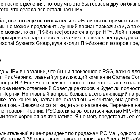
ше после отделения, потому что это был совсем другой бизне
ого, что делала вся остальная HP».
йн, всё это еще не окончательно. «Если мы не примем тако
мы не можем предложить лучший вариант заказчикам, а такж
 не можем, то он [ПК-бизнес] остается внутри HP». Лейн приз
ормировала партнеров и заказчиков о целях реструктуриза
sonal Systems Group, куда входит ПК-бизнес и которое пре
в
а «HP» в названии, что бы ни произошло с PSG, важно для
рит Рик Черник, главный управляющий компании Camera Cor
ртнера HP. Еще много неизвестного в том, что касается пла
и она иметь отдельный Совет директоров и будет ли полнос
т Черник. Но главный вопрос, больше всего влияющий на 
пке, это, конечно, название, сказал он. «Я считаю, она долж
казал он. - Заказчики хотят видеть это название. Перемена 
ле, говорит Черник, PSG должна бы остаться частью HP. «Н
и тоже хорошая альтернатива. Я не могу представить ее се
олнительный вице-президент по продажам PC Mall, одного 
боротом 1,36 млрд. долл., также говорит, что бренд HP - «