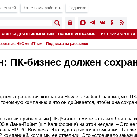
а статей
Как с нами работать
Подписка
ЕРВИСЫ ДЛЯ ИТ-КОМПАНИЙ
ПРОМОПРОГРАММЫ
ИСТОРИИ УСПЕХА
роекты с НКО «я-ИТ-ы»
Подписка на рассылки
н: ПК-бизнес должен сохра
атель правления компании Hewlett-Packard, заявил, что ПК
автономную компанию и что он добивается, чтобы она сохра
й, самый прибыльный [ПК-]бизнес в мире, - сказал Лейн на
00 в Дана-Пойнт (шт. Калифорния) на этой неделе. – Это не 
ась HP PC Business. Это будет дочерняя компания. Так же 
P компанией, когда мы ее отделили. Это устраивало заказчи