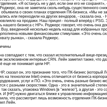
тделения. «Я останусь не у дел, если они его не сохранят», 
т Роджерс, она не заметила сколь-нибудь существенного сн
P объявила о своих планах отделения ПК-бизнеса. «Мы не з
ались или переходили на других вендоров, - сказала она. - 
повлияло на продажи. Наш прицел - полный вперёд с PSG. 
ь нашего бизнеса с HP». Роджерс говорит, что очень она д
 Buy, введенной несколько недель назад для избранных пр
дополнена новыми финансовыми стимулами. «Это очень си
вату рынка», - сказала Роджерс.
ричины
а совпадают с тем, что сказал исполнительный вице-през
м эксклюзивном интервью CRN. Лейн заметил также, что да
сё еще не понимает цели HP.
P, сказал он, это признание того, что ПК-бизнес (который 
 на технологии Intel) очень отличается от бизнеса корпор
рудования, услуг и ПО. «Это очень, очень разные бизнес-мо
тся с разными скоростями. Одна - это в значительной степ
так сказать, упаковка Windows [в "железо"], а другая - это 
. И [HP] нужно двигаться ближе к управлению информацией
явила, что рассмотрит лишь возможность отделения ПК-биз
ил Лейн.