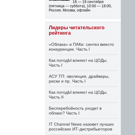
18 — 19 сентября
(пятница — суббота)
,
10:00 — 18:00
,
Россия, Москва, офлайн
Лидеры читательского
рейтинга
«Облака» и ПАКи: синтез вместо
конкуренции. Часть I
Как погодЫ влияют на ЦОДы.
Часть I
АСУ ТП: эволюция, драйверы,
риски и пр. Часть I
Как погодЫ влияют на ЦОДы.
Часть II
Бесперебойность уходит в
облако? Часть I
IT Channel News назовет лучших
российских ИТ-дистрибьюторов