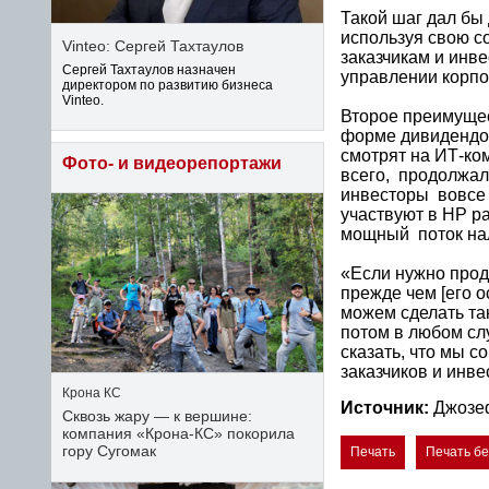
Такой шаг дал бы 
используя свою со
Vinteo: Сергей Тахтаулов
заказчикам и инве
Сергей Тахтаулов назначен
управлении корпо
директором по развитию бизнеса
Vinteo.
Второе преимущес
форме дивидендов
смотрят на ИТ-ком
Фото- и видеорепортажи
всего, продолжала
инвесторы вовсе 
участвуют в HP ра
мощный поток нал
«Если нужно прод
прежде чем [его о
можем сделать та
потом в любом сл
сказать, что мы с
заказчиков и инве
Крона КС
Источник:
Джозе
Сквозь жару — к вершине:
компания «Крона‑КС» покорила
гору Сугомак
Печать
Печать б