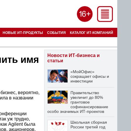
НОВЫЕ ИТ-ПРОДУКТЫ
СОБЫТИЯ
КАТАЛОГ ИТ-КОМПАНИЙ
Новости ИТ-бизнеса и
нить имя
статьи
«МойОфис»
сокращает офисы и
инвестиции
-бизнес, вероятно,
Правительство
увеличит до 80%
нила в названии
грантовое
софинансирование
особо значимых ИТ-проектов
 конференции
так уж трудно,
Школьная сборная
как Agilent была
России третий год
ков, акционеров.