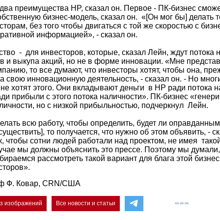
два преимущества HP, сказал он. Первое - ПК-бизнес сможе
бственную бизнес-модель, сказал он. «[Он мог бы] делать т
сторам, без того чтобы двигаться с той же скоростью с биз
ративной информацией», - сказал он.
тво - для инвесторов, которые, сказал Лейн, ждут потока 
 и выкупа акций, но не в форме инновации. «Мне представл
панию, то все думают, что инвесторы хотят, чтобы она, пре
 свою инновационную деятельность, - сказал он. - Но мног
не хотят этого. Они вкладывают деньги в HP ради потока н
ди прибыли с этого потока наличности». ПК-бизнес «генери
ичности, но с низкой прибыльностью, подчеркнул Лейн.
елать всю работу, чтобы определить, будет ли оправданным
существить], то получается, что нужно об этом объявить, - ск
к, чтобы сотни людей работали над проектом, не имея так
учае мы должны объяснить это прессе. Поэтому мы думали,
обираемся рассмотреть такой вариант для блага этой бизнес
сторов».
ф Ф. Ковар, CRN/США
ез изображений
Все новости и статьи