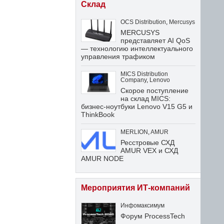
Склад
OCS Distribution
,
Mercusys
MERCUSYS
представляет AI QoS
— технологию интеллектуального
управления трафиком
MICS Distribution
Company
,
Lenovo
Скорое поступление
на склад MICS:
бизнес-ноутбуки Lenovo V15 G5 и
ThinkBook
MERLION
,
AMUR
Ресстровые СХД
AMUR VEX и СХД
AMUR NODE
Мероприятия ИТ-компаний
Инфомаксимум
Форум ProcessTech