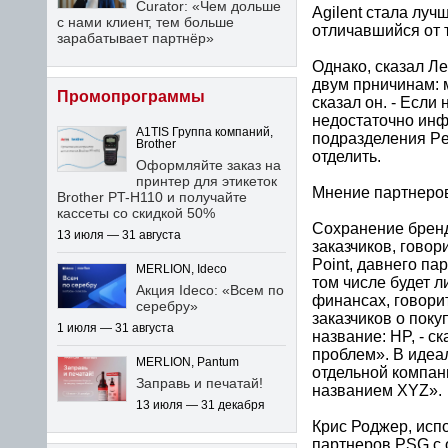
Curator: «Чем дольше
Agilent стала луч
с нами клиент, тем больше
отличавшийся от т
зарабатывает партнёр»
Однако, сказал Ле
двум прничинам: 
Промопрограммы
сказал он. - Если
недостаточно инф
A1TIS Группа компаний,
подразделения Per
Brother
отделить.
Оформляйте заказ на
принтер для этикеток
Мнение партнеро
Brother PT-H110 и получайте
кассеты со скидкой 50%
Сохранение бренд
13 июля — 31 августа
заказчиков, гово
Point, давнего па
MERLION, Ideco
том числе будет л
Акция Ideco: «Всем по
финансах, говори
серебру»
заказчиков о поку
1 июля — 31 августа
название: HP, - с
проблем». В идеа
MERLION, Pantum
отдельной компани
Заправь и печатай!
названием XYZ».
13 июля — 31 декабря
Крис Роджер, исп
партнеров PSG с о