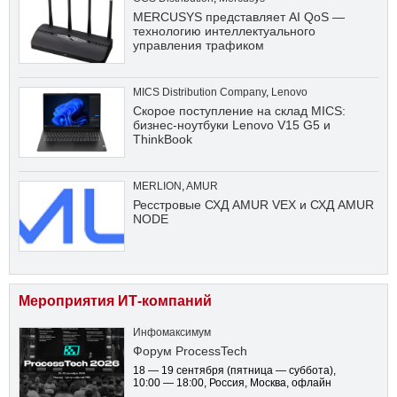
MERCUSYS представляет AI QoS —
технологию интеллектуального
управления трафиком
MICS Distribution Company
,
Lenovo
Скорое поступление на склад MICS:
бизнес-ноутбуки Lenovo V15 G5 и
ThinkBook
MERLION
,
AMUR
Ресстровые СХД AMUR VEX и СХД AMUR
NODE
Мероприятия ИТ-компаний
Инфомаксимум
Форум ProcessTech
18 — 19 сентября
(пятница — суббота)
,
10:00 — 18:00
, Россия, Москва, офлайн