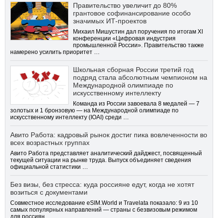
Правительство увеличит до 80%
грантовое софинансирование особо
значимых ИТ-проектов
Михаил Мишустин дал поручения по итогам XI
конференции «Цифровая индустрия
промышленной России». Правительство также
намерено усилить приоритет …
Школьная сборная России третий год
подряд стала абсолютным чемпионом на
Международной олимпиаде по
искусственному интеллекту
Команда из России завоевала 8 медалей — 7
золотых и 1 бронзовую — на Международной олимпиаде по
искусственному интеллекту (IOAI) среди …
Авито Работа: кадровый рынок достиг пика вовлеченности во
всех возрастных группах
Авито Работа представляет аналитический дайджест, посвященный
текущей ситуации на рынке труда. Выпуск объединяет сведения
официальной статистики …
Без визы, без стресса: куда россияне едут, когда не хотят
возиться с документами
Совместное исследование eSIM.World и Travelata показало: 9 из 10
самых популярных направлений — страны с безвизовым режимом
для россиян