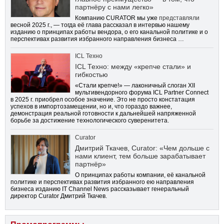
партнёру с нами легко»
Компанию CURATOR мы уже
представляли
весной 2025 г., — тогда её глава рассказал в интервью нашему
изданию о принципах работы вендора, о его канальной политике и о
перспективах развития избранного направления бизнеса …
ICL Техно
ICL Техно: между «крепче стали» и
гибкостью
«Стали крепче!» — лаконичный слоган XII
мультивендорного форума ICL Partner Connect
в 2025 г. приобрел особое значение. Это не просто констатация
успехов в импортозамещении, но и, что гораздо важнее,
демонстрация реальной готовности к дальнейшей напряженной
борьбе за достижение технологического суверенитета.
Curator
Дмитрий Ткачев, Curator: «Чем дольше с
нами клиент, тем больше зарабатывает
партнёр»
О принципах работы компании, её канальной
политике и перспективах развития избранного ею направления
бизнеса изданию IT Channel News рассказывает генеральный
директор Curator Дмитрий Ткачев.