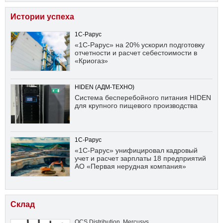
Истории успеха
1С-Рарус
«1С-Рарус» на 20% ускорил подготовку
отчетности и расчет себестоимости в
«Криогаз»
HIDEN (АДМ-ТЕХНО)
Система бесперебойного питания HIDEN
для крупного пищевого производства
1С-Рарус
«1С-Рарус» унифицировал кадровый
учет и расчет зарплаты 18 предприятий
АО «Первая нерудная компания»
Склад
OCS Distribution
,
Mercusys