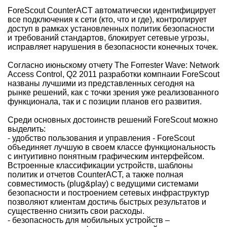
ForeScout CounterACT автоматически идентифицирует
все подключения к сети (кто, что и где), контролирует
доступ в рамках установленных политик безопасности
и требований стандартов, блокирует сетевые угрозы,
исправляет нарушения в безопасности конечных точек.
Согласно июньскому отчету The Forrester Wave: Network
Access Control, Q2 2011 разработки компнаии ForeScout
названы лучшими из представленных сегодня на
рынке решений, как с точки зрения уже реализованного
функционала, так и с позиции планов его развития.
Среди основных достоинств решений ForeScout можно
выделить:
- удобство пользования и управления - ForeScout
объединяет лучшую в своем классе функциональность
с интуитивно понятным графическим интерфейсом.
Встроенные классификации устройств, шаблоны
политик и отчетов CounterACT, а также полная
совместимость (plug&play) с ведущими системами
безопасности и построением сетевых инфраструктур
позволяют клиентам достичь быстрых результатов и
существенно снизить свои расходы.
- безопасность для мобильных устройств –