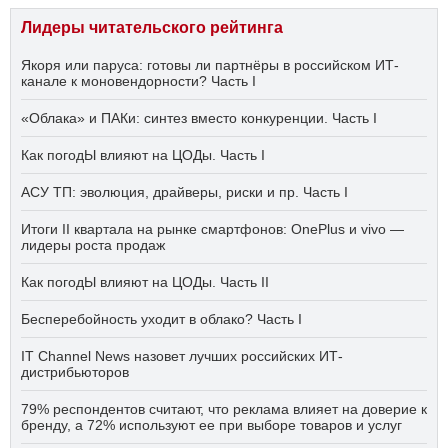
Лидеры читательского рейтинга
Якоря или паруса: готовы ли партнёры в российском ИТ-
канале к моновендорности? Часть I
«Облака» и ПАКи: синтез вместо конкуренции. Часть I
Как погодЫ влияют на ЦОДы. Часть I
АСУ ТП: эволюция, драйверы, риски и пр. Часть I
Итоги II квартала на рынке смартфонов: OnePlus и vivo —
лидеры роста продаж
Как погодЫ влияют на ЦОДы. Часть II
Бесперебойность уходит в облако? Часть I
IT Channel News назовет лучших российских ИТ-
дистрибьюторов
79% респондентов считают, что реклама влияет на доверие к
бренду, а 72% используют ее при выборе товаров и услуг