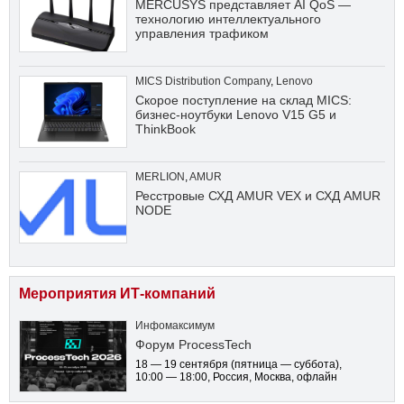
MERCUSYS представляет AI QoS —
технологию интеллектуального
управления трафиком
MICS Distribution Company
,
Lenovo
Скорое поступление на склад MICS:
бизнес-ноутбуки Lenovo V15 G5 и
ThinkBook
MERLION
,
AMUR
Ресстровые СХД AMUR VEX и СХД AMUR
NODE
Мероприятия ИТ-компаний
Инфомаксимум
Форум ProcessTech
18 — 19 сентября
(пятница — суббота)
,
10:00 — 18:00
, Россия, Москва, офлайн