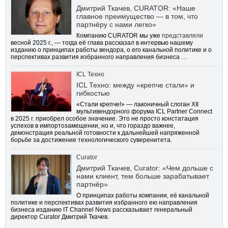
Дмитрий Ткачев, CURATOR: «Наше
главное преимущество — в том, что
партнёру с нами легко»
Компанию CURATOR мы уже
представляли
весной 2025 г., — тогда её глава рассказал в интервью нашему
изданию о принципах работы вендора, о его канальной политике и о
перспективах развития избранного направления бизнеса …
ICL Техно
ICL Техно: между «крепче стали» и
гибкостью
«Стали крепче!» — лаконичный слоган XII
мультивендорного форума ICL Partner Connect
в 2025 г. приобрел особое значение. Это не просто констатация
успехов в импортозамещении, но и, что гораздо важнее,
демонстрация реальной готовности к дальнейшей напряженной
борьбе за достижение технологического суверенитета.
Curator
Дмитрий Ткачев, Curator: «Чем дольше с
нами клиент, тем больше зарабатывает
партнёр»
О принципах работы компании, её канальной
политике и перспективах развития избранного ею направления
бизнеса изданию IT Channel News рассказывает генеральный
директор Curator Дмитрий Ткачев.