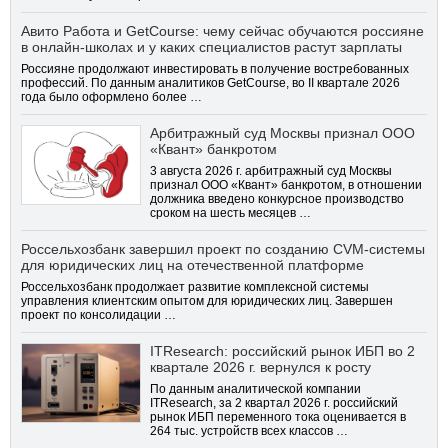
Авито Работа и GetCourse: чему сейчас обучаются россияне
в онлайн-школах и у каких специалистов растут зарплаты
Россияне продолжают инвестировать в получение востребованных
профессий. По данным аналитиков GetCourse, во II квартале 2026
года было оформлено более …
Арбитражный суд Москвы признал ООО
«Квант» банкротом
3 августа 2026 г. арбитражный суд Москвы
признал ООО «Квант» банкротом, в отношении
должника введено конкурсное производство
сроком на шесть месяцев …
Россельхозбанк завершил проект по созданию CVM-системы
для юридических лиц на отечественной платформе
Россельхозбанк продолжает развитие комплексной системы
управления клиентским опытом для юридических лиц. Завершен
проект по консолидации …
ITResearch: российский рынок ИБП во 2
квартале 2026 г. вернулся к росту
По данным аналитической компании
ITResearch, за 2 квартал 2026 г. российский
рынок ИБП переменного тока оценивается в
264 тыс. устройств всех классов …