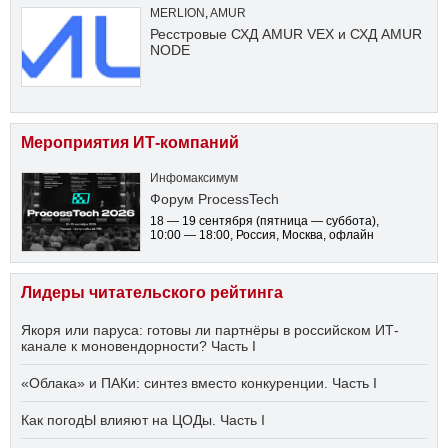
MERLION
,
AMUR
Ресстровые СХД AMUR VEX и СХД AMUR
NODE
Мероприятия ИТ-компаний
Инфомаксимум
Форум ProcessTech
18 — 19 сентября
(пятница — суббота)
,
10:00 — 18:00
, Россия, Москва, офлайн
Лидеры читательского рейтинга
Якоря или паруса: готовы ли партнёры в российском ИТ-
канале к моновендорности? Часть I
«Облака» и ПАКи: синтез вместо конкуренции. Часть I
Как погодЫ влияют на ЦОДы. Часть I