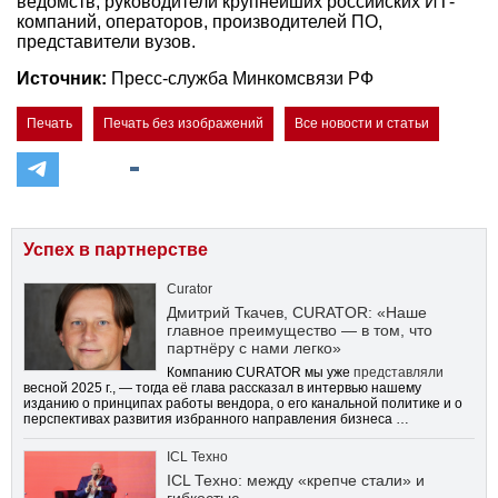
ведомств, руководители крупнейших российских ИТ-
компаний, операторов, производителей ПО,
представители вузов.
Источник:
Пресс-служба Минкомсвязи РФ
Печать
Печать без изображений
Все новости и статьи
Успех в партнерстве
Curator
Дмитрий Ткачев, CURATOR: «Наше
главное преимущество — в том, что
партнёру с нами легко»
Компанию CURATOR мы уже
представляли
весной 2025 г., — тогда её глава рассказал в интервью нашему
изданию о принципах работы вендора, о его канальной политике и о
перспективах развития избранного направления бизнеса …
ICL Техно
ICL Техно: между «крепче стали» и