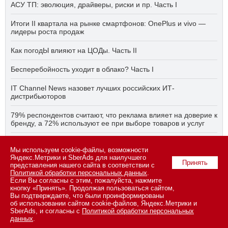
АСУ ТП: эволюция, драйверы, риски и пр. Часть I
Итоги II квартала на рынке смартфонов: OnePlus и vivo —
лидеры роста продаж
Как погодЫ влияют на ЦОДы. Часть II
Бесперебойность уходит в облако? Часть I
IT Channel News назовет лучших российских ИТ-
дистрибьюторов
79% респондентов считают, что реклама влияет на доверие к
бренду, а 72% используют ее при выборе товаров и услуг
Быстро, дёшево, качественно — что делать, если заказчику
Мы используем cookie-файлы, возможности
ПО нужно всё сразу? Часть I
Яндекс.Метрики и SberAds для наилучшего
Принять
представления нашего сайта в соответствии с
Политикой обработки персональных данных
.
Если Вы согласны с этим, пожалуйста, нажмите
© 2026 ООО «СК ПРЕСС».
Политика конфиденциальности
кнопку «Принять». Продолжая пользоваться сайтом,
персональных данных
,
информация об авторских правах и порядке
Вы подтверждаете, что были проинформированы
использования материалов сайта
об использовании сайтом cookie-файлов, Яндекс.Метрики и
109147 г. Москва, ул. Марксистская, 34, строение 10. Телефон: +7
SberAds, и согласны с
Политикой обработки персональных
495 974-22-60 (доб. 1500). Факс: +7 495 974-22-63. E-mail:
данных
.
vopros@novostiitkanala.ru
.