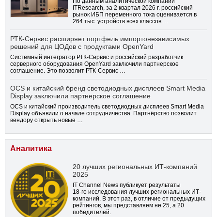
По данным аналитической компании
ITResearch, за 2 квартал 2026 г. российский
рынок ИБП переменного тока оценивается в
264 тыс. устройств всех классов …
РТК-Сервис расширяет портфель импортонезависимых
решений для ЦОДов с продуктами OpenYard
Системный интегратор РТК-Сервис и российский разработчик
серверного оборудования OpenYard заключили партнерское
соглашение. Это позволит РТК-Сервис …
OCS и китайский бренд светодиодных дисплеев Smart Media
Display заключили партнерское соглашение
OCS и китайский производитель светодиодных дисплеев Smart Media
Display объявили о начале сотрудничества. Партнёрство позволит
вендору открыть новые …
Аналитика
20 лучших региональных ИТ-компаний
2025
IT Channel News публикует результаты
18-го
исследования лучших региональных ИТ-
компаний. В этот раз, в отличие от предыдущих
рейтингов, мы представляем не 25, а 20
победителей.