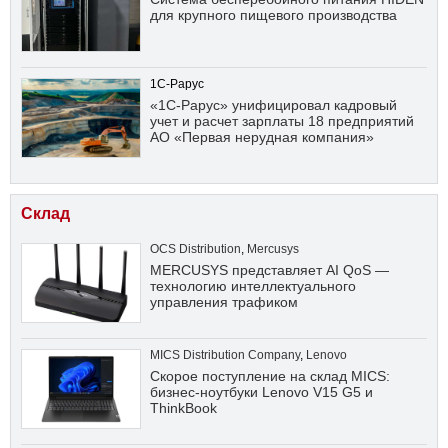
для крупного пищевого производства
1С-Рарус
«1С-Рарус» унифицировал кадровый
учет и расчет зарплаты 18 предприятий
АО «Первая нерудная компания»
Склад
OCS Distribution
,
Mercusys
MERCUSYS представляет AI QoS —
технологию интеллектуального
управления трафиком
MICS Distribution Company
,
Lenovo
Скорое поступление на склад MICS:
бизнес-ноутбуки Lenovo V15 G5 и
ThinkBook