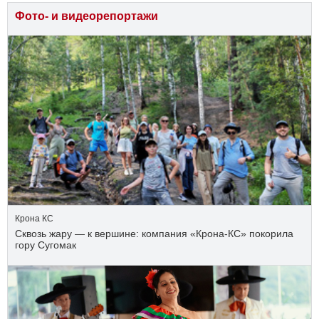
Фото- и видеорепортажи
Крона КС
Сквозь жару — к вершине: компания «Крона‑КС» покорила
гору Сугомак