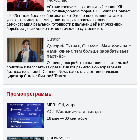
гибкостью
«Стали крепче!» — лаконичный слоган XII
мультивендорного форума ICL Partner Connect
в 2025 г. приобрел особое значение. Это не просто констатация
успехов в импортозамещении, но и, что гораздо важнее,
демонстрация реальной готовности к дальнейшей напряженной
борьбе за достижение технологического суверенитета.
Curator
Дмитрий Ткачев, Curator: «Чем дольше с
нами клиент, тем больше зарабатывает
партнёр»
О принципах работы компании, её канальной
политике и перспективах развития избранного ею направления
бизнеса изданию IT Channel News рассказывает генеральный
директор Curator Дмитрий Ткачев.
Промопрограммы
MERLION, Астра
АСТРАномическая выгода
18 мая — 30 сентября
PROWAY, TSC