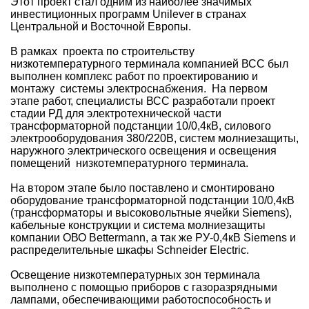
Этот проект стал одним из наиболее значимых
инвестиционных программ Unilever в странах
Центральной и Восточной Европы.
В рамках проекта по строительству
низкотемпературного терминала компанией ВСС был
выполнен комплекс работ по проектированию и
монтажу системы электроснабжения. На первом
этапе работ, специалисты ВСС разработали проект
стадии РД для электротехнической части
трансформаторной подстанции 10/0,4кВ, силового
электрооборудования 380/220В, систем молниезащиты,
наружного электрического освещения и освещения
помещений низкотемпературного терминала.
На втором этапе было поставлено и смонтировано
оборудование трансформаторной подстанции 10/0,4кВ
(трансформаторы и высоковольтные ячейки Siemens),
кабельные конструкции и система молниезащиты
компании ОВО Bettermann, а так же РУ-0,4кВ Siemens и
распределительные шкафы Schneider Electric.
Освещение низкотемпературных зон терминала
выполнено с помощью приборов с газоразрядными
лампами, обеспечивающими работоспособность и