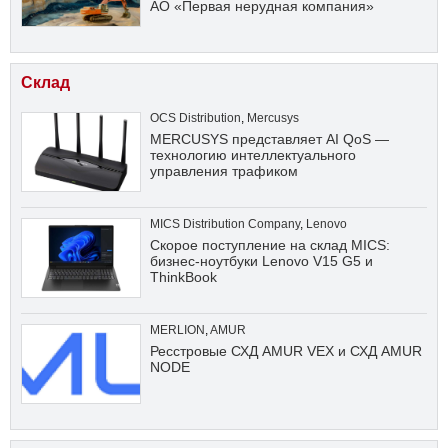
АО «Первая нерудная компания»
Склад
OCS Distribution
,
Mercusys
MERCUSYS представляет AI QoS —
технологию интеллектуального
управления трафиком
MICS Distribution Company
,
Lenovo
Скорое поступление на склад MICS:
бизнес-ноутбуки Lenovo V15 G5 и
ThinkBook
MERLION
,
AMUR
Ресстровые СХД AMUR VEX и СХД AMUR
NODE