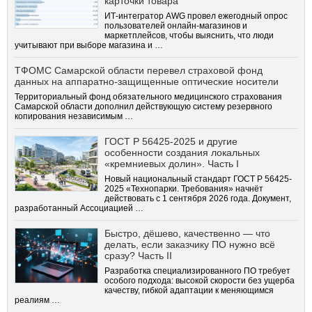
карточки товара
ИТ-интегратор AWG провел ежегодный опрос
пользователей онлайн-магазинов и
маркетплейсов, чтобы выяснить, что люди
учитывают при выборе магазина и …
ТФОМС Самарской области перевел страховой фонд
данных на аппаратно-защищенные оптические носители
Территориальный фонд обязательного медицинского страхования
Самарской области дополнил действующую систему резервного
копирования независимым …
ГОСТ Р 56425-2025 и другие
особенности создания локальных
«кремниевых долин». Часть I
Новый национальный стандарт ГОСТ Р 56425-
2025 «Технопарки. Требования» начнёт
действовать с 1 сентября 2026 года. Документ,
разработанный Ассоциацией …
Быстро, дёшево, качественно — что
делать, если заказчику ПО нужно всё
сразу? Часть II
Разработка специализированного ПО требует
особого подхода: высокой скорости без ущерба
качеству, гибкой адаптации к меняющимся
реалиям …