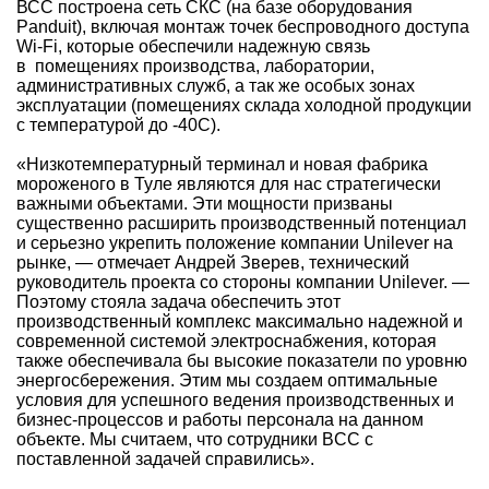
ВСС построена сеть СКС (на базе оборудования
Panduit), включая монтаж точек беспроводного доступа
Wi-Fi, которые обеспечили надежную связь
в помещениях производства, лаборатории,
административных служб, а так же особых зонах
эксплуатации (помещениях склада холодной продукции
с температурой до -40С).
«Низкотемпературный терминал и новая фабрика
мороженого в Туле являются для нас стратегически
важными объектами. Эти мощности призваны
существенно расширить производственный потенциал
и серьезно укрепить положение компании Unilever на
рынке, — отмечает Андрей Зверев, технический
руководитель проекта со стороны компании Unilever. —
Поэтому стояла задача обеспечить этот
производственный комплекс максимально надежной и
современной системой электроснабжения, которая
также обеспечивала бы высокие показатели по уровню
энергосбережения. Этим мы создаем оптимальные
условия для успешного ведения производственных и
бизнес-процессов и работы персонала на данном
объекте. Мы считаем, что сотрудники BCC с
поставленной задачей справились».