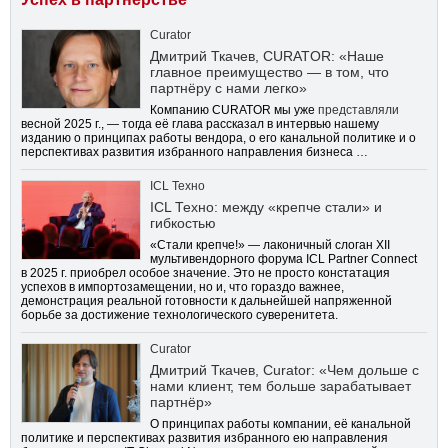
Curator
Дмитрий Ткачев, CURATOR: «Наше
главное преимущество — в том, что
партнёру с нами легко»
Компанию CURATOR мы уже
представляли
весной 2025 г., — тогда её глава рассказал в интервью нашему
изданию о принципах работы вендора, о его канальной политике и о
перспективах развития избранного направления бизнеса …
ICL Техно
ICL Техно: между «крепче стали» и
гибкостью
«Стали крепче!» — лаконичный слоган XII
мультивендорного форума ICL Partner Connect
в 2025 г. приобрел особое значение. Это не просто констатация
успехов в импортозамещении, но и, что гораздо важнее,
демонстрация реальной готовности к дальнейшей напряженной
борьбе за достижение технологического суверенитета.
Curator
Дмитрий Ткачев, Curator: «Чем дольше с
нами клиент, тем больше зарабатывает
партнёр»
О принципах работы компании, её канальной
политике и перспективах развития избранного ею направления