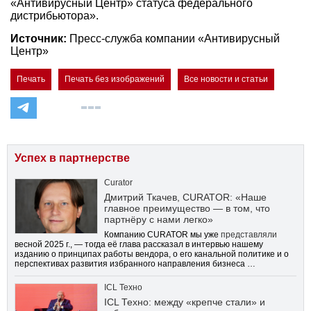
«Антивирусный Центр» статуса федерального
дистрибьютора».
Источник:
Пресс-служба компании «Антивирусный
Центр»
Печать
Печать без изображений
Все новости и статьи
Успех в партнерстве
Curator
Дмитрий Ткачев, CURATOR: «Наше
главное преимущество — в том, что
партнёру с нами легко»
Компанию CURATOR мы уже
представляли
весной 2025 г., — тогда её глава рассказал в интервью нашему
изданию о принципах работы вендора, о его канальной политике и о
перспективах развития избранного направления бизнеса …
ICL Техно
ICL Техно: между «крепче стали» и