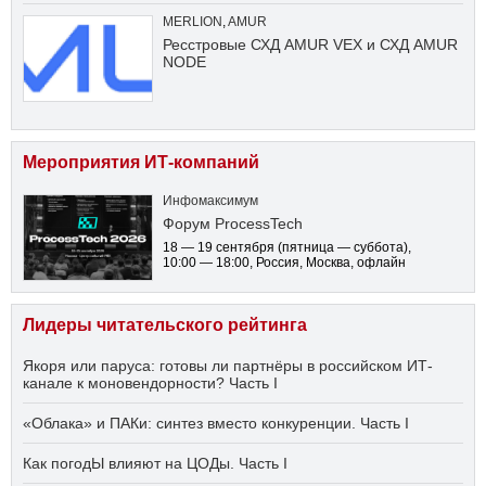
MERLION
,
AMUR
Ресстровые СХД AMUR VEX и СХД AMUR
NODE
Мероприятия ИТ-компаний
Инфомаксимум
Форум ProcessTech
18 — 19 сентября
(пятница — суббота)
,
10:00 — 18:00
, Россия, Москва, офлайн
Лидеры читательского рейтинга
Якоря или паруса: готовы ли партнёры в российском ИТ-
канале к моновендорности? Часть I
«Облака» и ПАКи: синтез вместо конкуренции. Часть I
Как погодЫ влияют на ЦОДы. Часть I