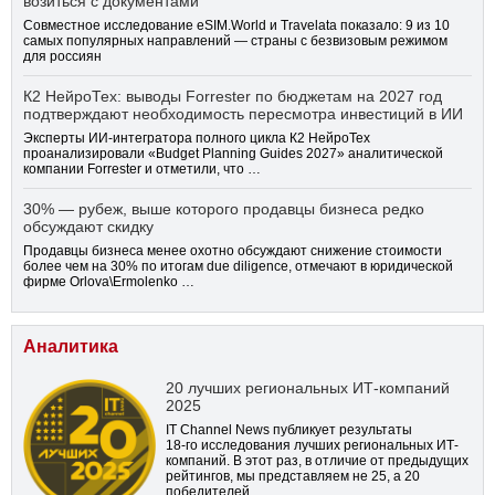
возиться с документами
Совместное исследование eSIM.World и Travelata показало: 9 из 10
самых популярных направлений — страны с безвизовым режимом
для россиян
К2 НейроТех: выводы Forrester по бюджетам на 2027 год
подтверждают необходимость пересмотра инвестиций в ИИ
Эксперты ИИ-интегратора полного цикла К2 НейроТех
проанализировали «Budget Planning Guides 2027» аналитической
компании Forrester и отметили, что …
30% — рубеж, выше которого продавцы бизнеса редко
обсуждают скидку
Продавцы бизнеса менее охотно обсуждают снижение стоимости
более чем на 30% по итогам due diligence, отмечают в юридической
фирме Orlova\Ermolenko …
Аналитика
20 лучших региональных ИТ-компаний
2025
IT Channel News публикует результаты
18-го
исследования лучших региональных ИТ-
компаний. В этот раз, в отличие от предыдущих
рейтингов, мы представляем не 25, а 20
победителей.