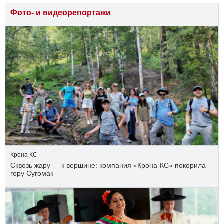
Фото- и видеорепортажи
Крона КС
Сквозь жару — к вершине: компания «Крона‑КС» покорила
гору Сугомак