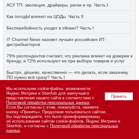
АСУ ТП: эволюция, драйверы, риски и пр. Часть I
Как погодЫ влияют на ЦОДы. Часть II
Бесперебойность уходит в облако? Часть I
IT Channel News назовет лучших российских ИТ-
дистрибьюторов
79% респондентов считают, что реклама влияет на доверие к
бренду, а 72% используют ее при выборе товаров и услуг
Быстро, дёшево, качественно — что делать, если заказчику
ПО нужно всё сразу? Часть I
Мы используем cookie-файлы, возможности
АСУ ТП на пятый год активного импортозамещения. Часть II
Яндекс.Метрики и SberAds для наилучшего
Принять
представления нашего сайта в соответствии с
Политикой обработки персональных данных
.
Если Вы согласны с этим, пожалуйста, нажмите
© 2026 ООО «СК ПРЕСС».
Политика конфиденциальности
кнопку «Принять». Продолжая пользоваться сайтом,
персональных данных
,
информация об авторских правах и порядке
Вы подтверждаете, что были проинформированы
использования материалов сайта
об использовании сайтом cookie-файлов, Яндекс.Метрики и
109147 г. Москва, ул. Марксистская, 34, строение 10. Телефон: +7
SberAds, и согласны с
Политикой обработки персональных
495 974-22-60 (доб. 1500). Факс: +7 495 974-22-63. E-mail:
данных
.
vopros@novostiitkanala.ru
.