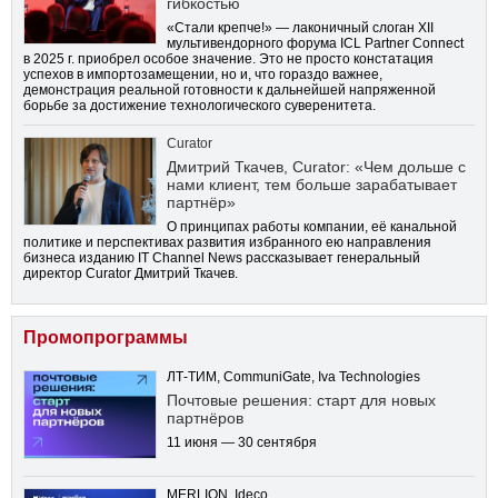
гибкостью
«Стали крепче!» — лаконичный слоган XII
мультивендорного форума ICL Partner Connect
в 2025 г. приобрел особое значение. Это не просто констатация
успехов в импортозамещении, но и, что гораздо важнее,
демонстрация реальной готовности к дальнейшей напряженной
борьбе за достижение технологического суверенитета.
Curator
Дмитрий Ткачев, Curator: «Чем дольше с
нами клиент, тем больше зарабатывает
партнёр»
О принципах работы компании, её канальной
политике и перспективах развития избранного ею направления
бизнеса изданию IT Channel News рассказывает генеральный
директор Curator Дмитрий Ткачев.
Промопрограммы
ЛТ-ТИМ, CommuniGate, Iva Technologies
Почтовые решения: старт для новых
партнёров
11 июня — 30 сентября
MERLION, Ideco