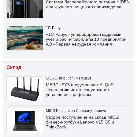
Система бесперебойного питания HIDEN
для крупного пищевого производства
1С-Рарус
«1С-Рарус» унифицировал кадровый
учет и расчет зарплаты 18 предприятий
АО «Первая нерудная компания»
Склад
OCS Distribution
,
Mercusys
MERCUSYS представляет AI QoS —
технологию интеллектуального
управления трафиком
MICS Distribution Company
,
Lenovo
Скорое поступление на склад MICS:
бизнес-ноутбуки Lenovo V15 G5 и
ThinkBook