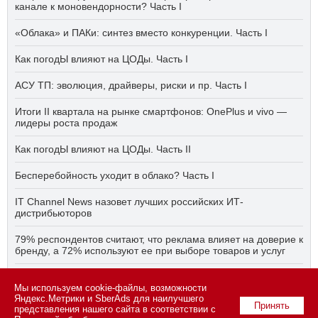
канале к моновендорности? Часть I
«Облака» и ПАКи: синтез вместо конкуренции. Часть I
Как погодЫ влияют на ЦОДы. Часть I
АСУ ТП: эволюция, драйверы, риски и пр. Часть I
Итоги II квартала на рынке смартфонов: OnePlus и vivo —
лидеры роста продаж
Как погодЫ влияют на ЦОДы. Часть II
Бесперебойность уходит в облако? Часть I
IT Channel News назовет лучших российских ИТ-
дистрибьюторов
79% респондентов считают, что реклама влияет на доверие к
бренду, а 72% используют ее при выборе товаров и услуг
Быстро, дёшево, качественно — что делать, если заказчику
Мы используем cookie-файлы, возможности
ПО нужно всё сразу? Часть I
Яндекс.Метрики и SberAds для наилучшего
Принять
представления нашего сайта в соответствии с