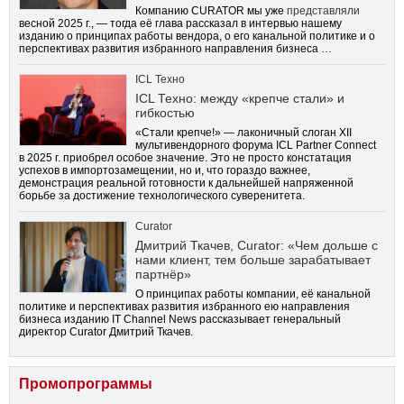
Компанию CURATOR мы уже
представляли
весной 2025 г., — тогда её глава рассказал в интервью нашему
изданию о принципах работы вендора, о его канальной политике и о
перспективах развития избранного направления бизнеса …
ICL Техно
ICL Техно: между «крепче стали» и
гибкостью
«Стали крепче!» — лаконичный слоган XII
мультивендорного форума ICL Partner Connect
в 2025 г. приобрел особое значение. Это не просто констатация
успехов в импортозамещении, но и, что гораздо важнее,
демонстрация реальной готовности к дальнейшей напряженной
борьбе за достижение технологического суверенитета.
Curator
Дмитрий Ткачев, Curator: «Чем дольше с
нами клиент, тем больше зарабатывает
партнёр»
О принципах работы компании, её канальной
политике и перспективах развития избранного ею направления
бизнеса изданию IT Channel News рассказывает генеральный
директор Curator Дмитрий Ткачев.
Промопрограммы