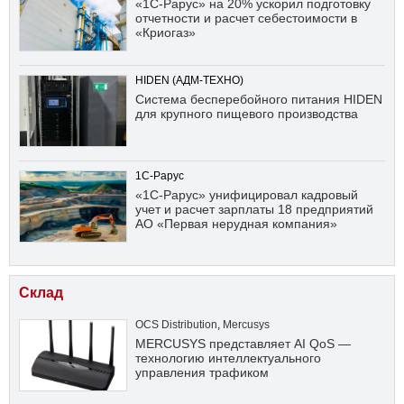
«1С-Рарус» на 20% ускорил подготовку
отчетности и расчет себестоимости в
«Криогаз»
HIDEN (АДМ-ТЕХНО)
Система бесперебойного питания HIDEN
для крупного пищевого производства
1С-Рарус
«1С-Рарус» унифицировал кадровый
учет и расчет зарплаты 18 предприятий
АО «Первая нерудная компания»
Склад
OCS Distribution
,
Mercusys
MERCUSYS представляет AI QoS —
технологию интеллектуального
управления трафиком