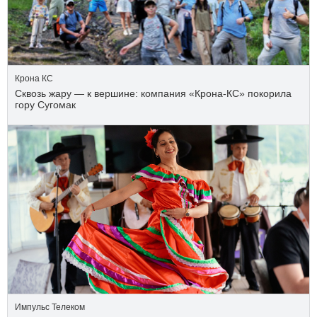
Крона КС
Сквозь жару — к вершине: компания «Крона‑КС» покорила
гору Сугомак
Импульс Телеком