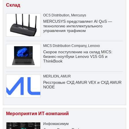
Склад
OCS Distribution
,
Mercusys
MERCUSYS представляет AI QoS —
технологию интеллектуального
управления трафиком
MICS Distribution Company
,
Lenovo
Скорое поступление на склад MICS:
бизнес-ноутбуки Lenovo V15 G5 и
ThinkBook
MERLION
,
AMUR
Ресстровые СХД AMUR VEX и СХД AMUR
NODE
Мероприятия ИТ-компаний
Инфомаксимум