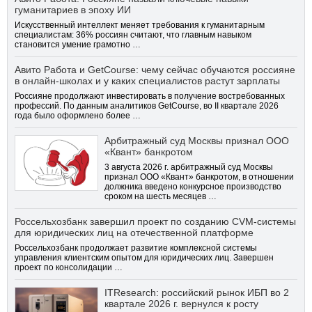
гуманитариев в эпоху ИИ
Искусственный интеллект меняет требования к гуманитарным
специалистам: 36% россиян считают, что главным навыком
становится умение грамотно …
Авито Работа и GetCourse: чему сейчас обучаются россияне
в онлайн-школах и у каких специалистов растут зарплаты
Россияне продолжают инвестировать в получение востребованных
профессий. По данным аналитиков GetCourse, во II квартале 2026
года было оформлено более …
Арбитражный суд Москвы признал ООО
«Квант» банкротом
3 августа 2026 г. арбитражный суд Москвы
признал ООО «Квант» банкротом, в отношении
должника введено конкурсное производство
сроком на шесть месяцев …
Россельхозбанк завершил проект по созданию CVM-системы
для юридических лиц на отечественной платформе
Россельхозбанк продолжает развитие комплексной системы
управления клиентским опытом для юридических лиц. Завершен
проект по консолидации …
ITResearch: российский рынок ИБП во 2
квартале 2026 г. вернулся к росту