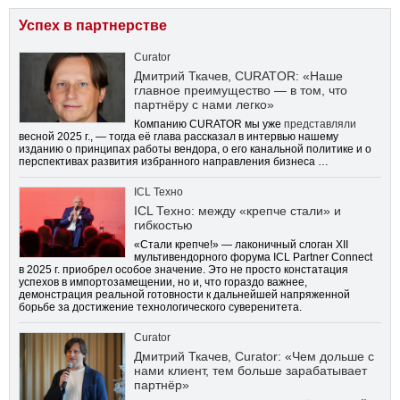
Успех в партнерстве
Curator
Дмитрий Ткачев, CURATOR: «Наше
главное преимущество — в том, что
партнёру с нами легко»
Компанию CURATOR мы уже
представляли
весной 2025 г., — тогда её глава рассказал в интервью нашему
изданию о принципах работы вендора, о его канальной политике и о
перспективах развития избранного направления бизнеса …
ICL Техно
ICL Техно: между «крепче стали» и
гибкостью
«Стали крепче!» — лаконичный слоган XII
мультивендорного форума ICL Partner Connect
в 2025 г. приобрел особое значение. Это не просто констатация
успехов в импортозамещении, но и, что гораздо важнее,
демонстрация реальной готовности к дальнейшей напряженной
борьбе за достижение технологического суверенитета.
Curator
Дмитрий Ткачев, Curator: «Чем дольше с
нами клиент, тем больше зарабатывает
партнёр»