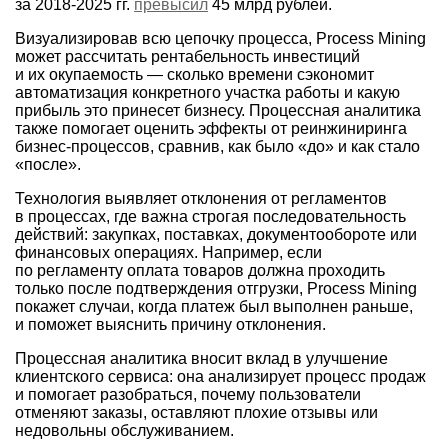
за
2018-2025 гг.
превысил
45 млрд рублей.
Визуализировав всю цепочку процесса, Process Mining
может рассчитать рентабельность инвестиций
и их окупаемость — сколько времени сэкономит
автоматизация конкретного участка работы и какую
прибыль это принесет бизнесу. Процессная аналитика
также помогает оценить эффекты от реинжиниринга
бизнес-процессов, сравнив, как было «до» и как стало
«после».
Технология выявляет отклонения от регламентов
в процессах, где важна строгая последовательность
действий: закупках, поставках, документообороте или
финансовых операциях. Например, если
по регламенту оплата товаров должна проходить
только после подтверждения отгрузки, Process Mining
покажет случаи, когда платеж был выполнен раньше,
и поможет выяснить причину отклонения.
Процессная аналитика вносит вклад в улучшение
клиентского сервиса: она анализирует процесс продаж
и помогает разобраться, почему пользователи
отменяют заказы, оставляют плохие отзывы или
недовольны обслуживанием.