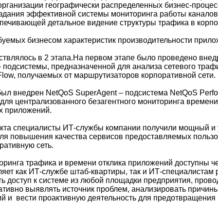
организации географически распределенных бизнес-процес
здания эффективной системы мониторинга работы каналов
печивающей детальное видение структуры трафика в корпо
уемых бизнесом характеристик производительности прило
твлялось в 2 этапа.На первом этапе было проведено вне
 – подсистемы, предназначенной для анализа сетевого траф
Flow, получаемых от маршрутизаторов корпоративной сети.
был внедрен NetQoS SuperAgent – подсистема NetQoS Perfo
для централизованного безагентного мониторинга времени
х приложений.
екта специалисты ИТ-службы компании получили мощный и
ля повышения качества сервисов предоставляемых пользо
ративную сеть.
оринга трафика и времени отклика приложений доступны ч
оляет как ИТ-службе штаб-квартиры, так и ИТ-специалистам
ь доступ к системе из любой площадки предприятия, прово
ативно выявлять источник проблем, анализировать причин
й и вести проактивную деятельность для предотвращения