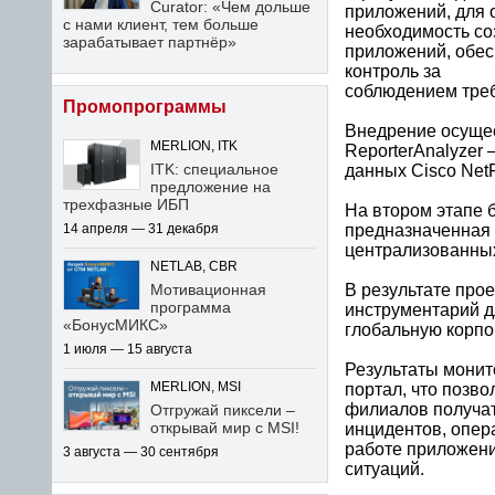
Curator: «Чем дольше
приложений, для 
с нами клиент, тем больше
необходимость со
зарабатывает партнёр»
приложений, обес
контроль за
соблюдением треб
Промопрограммы
Внедрение осущес
MERLION, ITK
ReporterAnalyzer
ITK: специальное
данных Cisco Net
предложение на
трехфазные ИБП
На втором этапе 
предназначенная 
14 апреля — 31 декабря
централизованны
NETLAB, CBR
В результате про
Мотивационная
программа
инструментарий д
«БонусМИКС»
глобальную корпо
1 июля — 15 августа
Результаты монит
портал, что позв
MERLION, MSI
филиалов получат
Отгружай пиксели –
открывай мир с MSI!
инцидентов, опер
работе приложени
3 августа — 30 сентября
ситуаций.