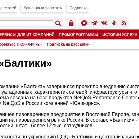
а статей
Как с нами работать
Подписка
ЕРВИСЫ ДЛЯ ИТ-КОМПАНИЙ
ПРОМОПРОГРАММЫ
ИСТОРИИ УСПЕХА
роекты с НКО «я-ИТ-ы»
Подписка на рассылки
 «Балтики»
омпании «Балтика» завершился проект по внедрению сист
луатационных характеристик сетевой инфраструктуры и к
ема создана на базе продуктов NetQoS Performance Center
 NetQoS в России компанией «Юникорнс».
нейшее пивоваренное предприятие в Восточной Европе, за
ии на пивоваренном рынке России. В составе «Балтики» -
оссии, штат - более 12 тыс. сотрудников.
тельности по укрупнению ЦОД «Балтики» и централизации б