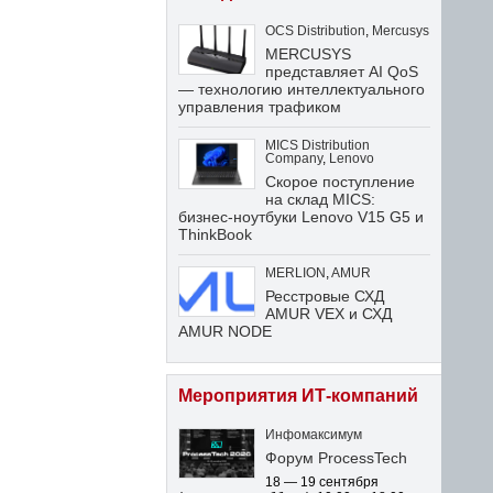
OCS Distribution
,
Mercusys
MERCUSYS
представляет AI QoS
— технологию интеллектуального
управления трафиком
MICS Distribution
Company
,
Lenovo
Скорое поступление
на склад MICS:
бизнес-ноутбуки Lenovo V15 G5 и
ThinkBook
MERLION
,
AMUR
Ресстровые СХД
AMUR VEX и СХД
AMUR NODE
Мероприятия ИТ-компаний
Инфомаксимум
Форум ProcessTech
18 — 19 сентября