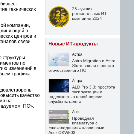
бизнес-
25 лучших
тие технических
региональных ИТ-
компаний 2024
ной компании,
ъединяющей в
еских центров и
каналов связи
Новые ИТ-продукты
Астра
ю структуры
Astra Migration и Astra
риментов по
Store вошли в реестр
гию изменений в
отечественного ПО
объем трафика
Астра
ALD Pro 3.3: простота
удовлетворены
эксплуатации и
овысить качество
надежность в новой версии
ия на
службы каталога
ользуемом ПО».
Acer
Проводная
клавиатура с
«шоколадными» клавишами —
Acer OKW503