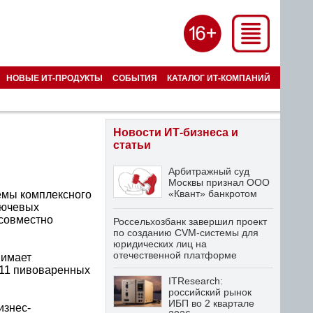
НОВЫЕ ИТ-ПРОДУКТЫ
СОБЫТИЯ
КАТАЛОГ ИТ-КОМПАНИЙ
Новости ИТ-бизнеса и
статьи
Арбитражный суд
Москвы признал ООО
«Квант» банкротом
емы комплексного
лючевых
 совместно
Россельхозбанк завершил проект
по созданию CVM-системы для
юридических лиц на
отечественной платформе
нимает
 11 пивоваренных
ITResearch:
российский рынок
ИБП во 2 квартале
изнес-