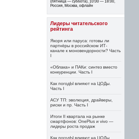
(пятница — суббота)
,
10:00 — 18:00
,
Россия, Москва, офлайн
Лидеры читательского
рейтинга
Якоря или паруса: готовы ли
партнёры в российском ИТ-
канале к моновендорности? Часть
I
«Облака» и ПАКи: синтез вместо
конкуренции. Часть I
Как погодЫ влияют на ЦОДы.
Часть I
АСУ ТП: эволюция, драйверы,
риски и пр. Часть I
Итоги II квартала на рынке
смартфонов: OnePlus и vivo —
лидеры роста продаж
Как погодЫ влияют на ЦОДы.