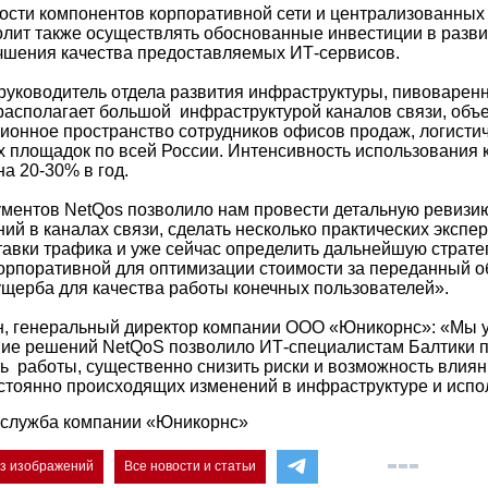
ости компонентов корпоративной сети и централизованных 
лит также осуществлять обоснованные инвестиции в разви
чшения качества предоставляемых ИТ-сервисов.
руководитель отдела развития инфраструктуры, пивоварен
 располагает большой инфраструктурой каналов связи, об
онное пространство сотрудников офисов продаж, логистич
 площадок по всей России. Интенсивность использования 
на 20-30% в год.
ментов NetQos позволило нам провести детальную ревизи
ий в каналах связи, сделать несколько практических экспе
авки трафика и уже сейчас определить дальнейшую страте
орпоративной для оптимизации стоимости за переданный 
ущерба для качества работы конечных пользователей».
н, генеральный директор компании ООО «Юникорнс»: «Мы 
ние решений NetQoS позволило ИТ-специалистам Балтики п
ть работы, существенно снизить риски и возможность влиян
стоянно происходящих изменений в инфраструктуре и исп
-служба компании «Юникорнс»
ез изображений
Все новости и статьи