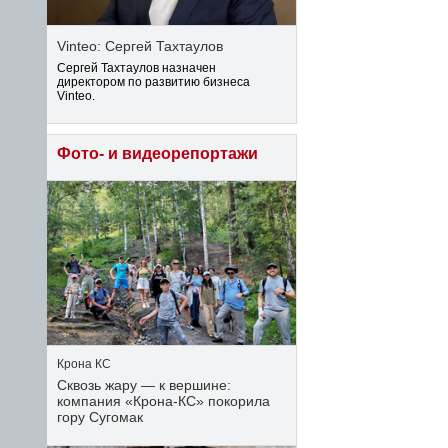
Vinteo: Сергей Тахтаулов
Сергей Тахтаулов назначен
директором по развитию бизнеса
Vinteo.
Фото- и видеорепортажи
Крона КС
Сквозь жару — к вершине:
компания «Крона‑КС» покорила
гору Сугомак