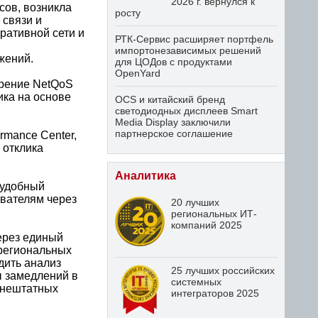
2026 г. вернулся к
сов, возникла
росту
 связи и
ративной сети и
РТК-Сервис расширяет портфель
импортонезависимых решений
жений.
для ЦОДов с продуктами
OpenYard
дрение NetQoS
ика на основе
OCS и китайский бренд
светодиодных дисплеев Smart
Media Display заключили
партнерское соглашение
rmance Center,
 отклика
Аналитика
 удобный
вателям через
20 лучших
региональных ИТ-
компаний 2025
ерез единый
 региональных
дить анализ
25 лучших российских
ы замедлений в
системных
 нештатных
интеграторов 2025