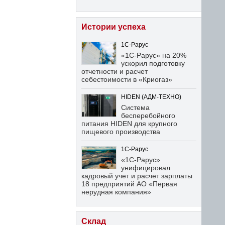
Истории успеха
1С-Рарус
«1С-Рарус» на 20%
ускорил подготовку
отчетности и расчет
себестоимости в «Криогаз»
HIDEN (АДМ-ТЕХНО)
Система
бесперебойного
питания HIDEN для крупного
пищевого производства
1С-Рарус
«1С-Рарус»
унифицировал
кадровый учет и расчет зарплаты
18 предприятий АО «Первая
нерудная компания»
Склад