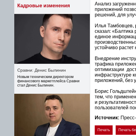
Анализ загруженн
Кадровые изменения
приложений позво
решений, для улу
Илья Тамбовцев, 
сказал: «Балтика
единое информаци
производственных
устойчиво растет 
Внедрение инстру
трафика приложен
оптимизации дост
Сравни: Денис Былинин
инфраструктуре к
Новым техническим директором
приложений, без 
финансового маркетплейса Сравни
стал Денис Былинин.
Борис Гольдштей
тем, что примене
и результативнос
пользователей по
Источник:
Пресс
Печать
Печать б