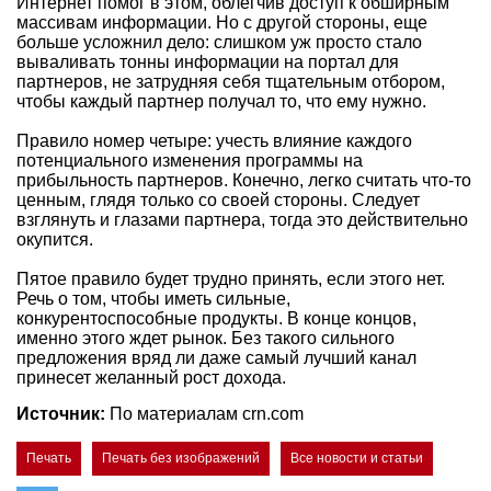
Интернет помог в этом, облегчив доступ к обширным
массивам информации. Но с другой стороны, еще
больше усложнил дело: слишком уж просто стало
вываливать тонны информации на портал для
партнеров, не затрудняя себя тщательным отбором,
чтобы каждый партнер получал то, что ему нужно.
Правило номер четыре: учесть влияние каждого
потенциального изменения программы на
прибыльность партнеров. Конечно, легко считать что-то
ценным, глядя только со своей стороны. Следует
взглянуть и глазами партнера, тогда это действительно
окупится.
Пятое правило будет трудно принять, если этого нет.
Речь о том, чтобы иметь сильные,
конкурентоспособные продукты. В конце концов,
именно этого ждет рынок. Без такого сильного
предложения вряд ли даже самый лучший канал
принесет желанный рост дохода.
Источник:
По материалам crn.com
Печать
Печать без изображений
Все новости и статьи