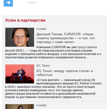
Успех в партнерстве
Curator
Дмитрий Ткачев, CURATOR: «Наше
главное преимущество — в том, что
партнёру с нами легко»
Компанию CURATOR мы уже
представляли
весной 2025 г., — тогда её глава рассказал в интервью нашему
изданию о принципах работы вендора, о его канальной политике и о
перспективах развития избранного направления бизнеса …
ICL Техно
ICL Техно: между «крепче стали» и
гибкостью
«Стали крепче!» — лаконичный слоган XII
мультивендорного форума ICL Partner Connect
в 2025 г. приобрел особое значение. Это не просто констатация
успехов в импортозамещении, но и, что гораздо важнее,
демонстрация реальной готовности к дальнейшей напряженной
борьбе за достижение технологического суверенитета.
Curator