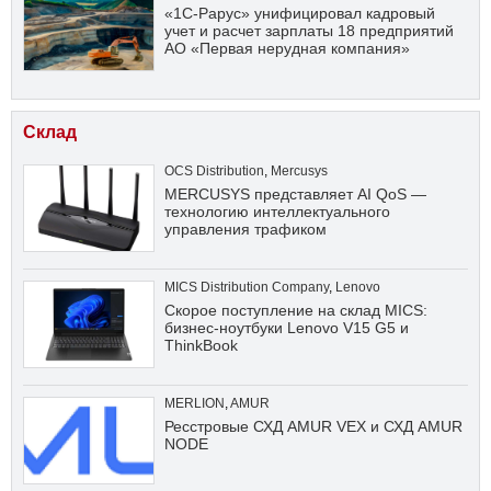
«1С-Рарус» унифицировал кадровый
учет и расчет зарплаты 18 предприятий
АО «Первая нерудная компания»
Склад
OCS Distribution
,
Mercusys
MERCUSYS представляет AI QoS —
технологию интеллектуального
управления трафиком
MICS Distribution Company
,
Lenovo
Скорое поступление на склад MICS:
бизнес-ноутбуки Lenovo V15 G5 и
ThinkBook
MERLION
,
AMUR
Ресстровые СХД AMUR VEX и СХД AMUR
NODE