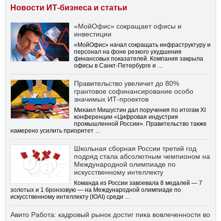
Новости ИТ-бизнеса и статьи
«МойОфис» сокращает офисы и
инвестиции
«МойОфис» начал сокращать инфраструктуру и
персонал на фоне резкого ухудшения
финансовых показателей. Компания закрыла
офисы в Санкт-Петербурге и …
Правительство увеличит до 80%
грантовое софинансирование особо
значимых ИТ-проектов
Михаил Мишустин дал поручения по итогам XI
конференции «Цифровая индустрия
промышленной России». Правительство также
намерено усилить приоритет …
Школьная сборная России третий год
подряд стала абсолютным чемпионом на
Международной олимпиаде по
искусственному интеллекту
Команда из России завоевала 8 медалей — 7
золотых и 1 бронзовую — на Международной олимпиаде по
искусственному интеллекту (IOAI) среди …
Авито Работа: кадровый рынок достиг пика вовлеченности во