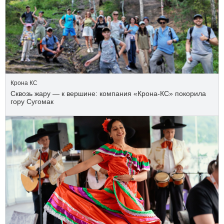
Крона КС
Сквозь жару — к вершине: компания «Крона‑КС» покорила
гору Сугомак