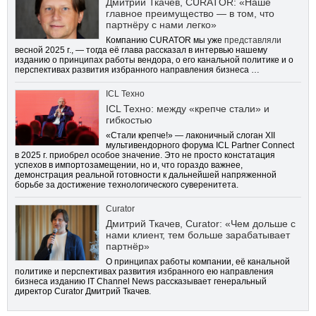
Дмитрий Ткачев, CURATOR: «Наше
главное преимущество — в том, что
партнёру с нами легко»
Компанию CURATOR мы уже
представляли
весной 2025 г., — тогда её глава рассказал в интервью нашему
изданию о принципах работы вендора, о его канальной политике и о
перспективах развития избранного направления бизнеса …
ICL Техно
ICL Техно: между «крепче стали» и
гибкостью
«Стали крепче!» — лаконичный слоган XII
мультивендорного форума ICL Partner Connect
в 2025 г. приобрел особое значение. Это не просто констатация
успехов в импортозамещении, но и, что гораздо важнее,
демонстрация реальной готовности к дальнейшей напряженной
борьбе за достижение технологического суверенитета.
Curator
Дмитрий Ткачев, Curator: «Чем дольше с
нами клиент, тем больше зарабатывает
партнёр»
О принципах работы компании, её канальной
политике и перспективах развития избранного ею направления
бизнеса изданию IT Channel News рассказывает генеральный
директор Curator Дмитрий Ткачев.