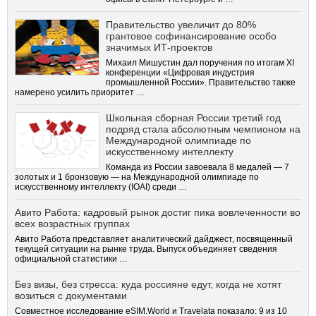
Правительство увеличит до 80%
грантовое софинансирование особо
значимых ИТ-проектов
Михаил Мишустин дал поручения по итогам XI
конференции «Цифровая индустрия
промышленной России». Правительство также
намерено усилить приоритет …
Школьная сборная России третий год
подряд стала абсолютным чемпионом на
Международной олимпиаде по
искусственному интеллекту
Команда из России завоевала 8 медалей — 7
золотых и 1 бронзовую — на Международной олимпиаде по
искусственному интеллекту (IOAI) среди …
Авито Работа: кадровый рынок достиг пика вовлеченности во
всех возрастных группах
Авито Работа представляет аналитический дайджест, посвященный
текущей ситуации на рынке труда. Выпуск объединяет сведения
официальной статистики …
Без визы, без стресса: куда россияне едут, когда не хотят
возиться с документами
Совместное исследование eSIM.World и Travelata показало: 9 из 10