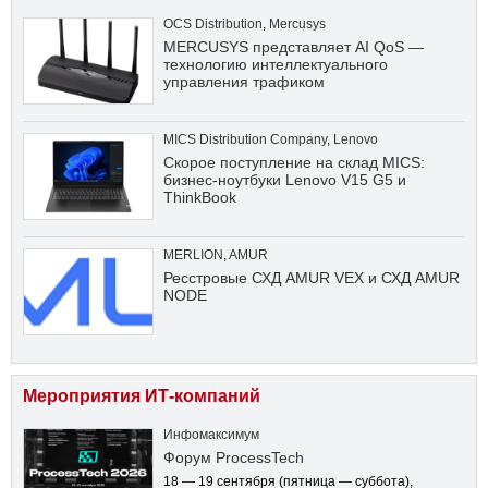
OCS Distribution
,
Mercusys
MERCUSYS представляет AI QoS —
технологию интеллектуального
управления трафиком
MICS Distribution Company
,
Lenovo
Скорое поступление на склад MICS:
бизнес-ноутбуки Lenovo V15 G5 и
ThinkBook
MERLION
,
AMUR
Ресстровые СХД AMUR VEX и СХД AMUR
NODE
Мероприятия ИТ-компаний
Инфомаксимум
Форум ProcessTech
18 — 19 сентября
(пятница — суббота)
,