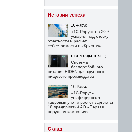
Истории успеха
1С-Рарус
«1С-Рарус» на 20%
ускорил подготовку
отчетности и расчет
себестоимости в «Криогаз»
HIDEN (АДМ-ТЕХНО)
Система
бесперебойного
питания HIDEN для крупного
пищевого производства
1С-Рарус
«1С-Рарус»
унифицировал
кадровый учет и расчет зарплаты
18 предприятий АО «Первая
нерудная компания»
Склад