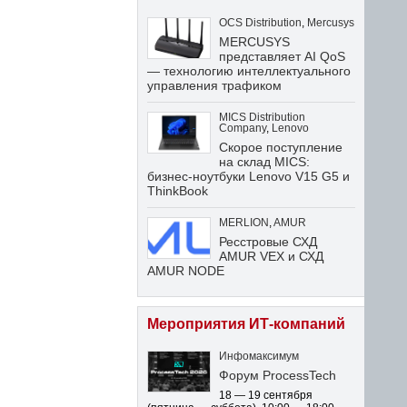
OCS Distribution
,
Mercusys
MERCUSYS
представляет AI QoS
— технологию интеллектуального
управления трафиком
MICS Distribution
Company
,
Lenovo
Скорое поступление
на склад MICS:
бизнес-ноутбуки Lenovo V15 G5 и
ThinkBook
MERLION
,
AMUR
Ресстровые СХД
AMUR VEX и СХД
AMUR NODE
Мероприятия ИТ-компаний
Инфомаксимум
Форум ProcessTech
18 — 19 сентября