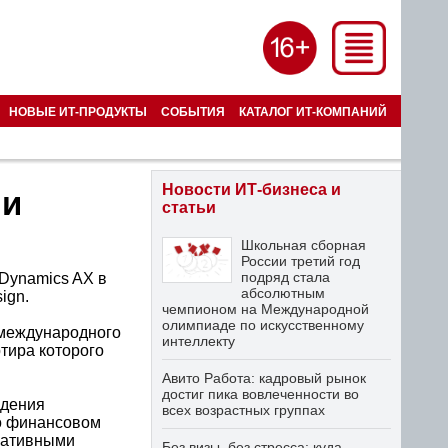
НОВЫЕ ИТ-ПРОДУКТЫ
СОБЫТИЯ
КАТАЛОГ ИТ-КОМПАНИЙ
Новости ИТ-бизнеса и
ии
статьи
Школьная сборная
России третий год
подряд стала
 Dynamics AX в
абсолютным
sign.
чемпионом на Международной
олимпиаде по искусственному
 международного
интеллекту
тира которого
Авито Работа: кадровый рынок
достиг пика вовлеченности во
едения
всех возрастных группах
 о финансовом
оративными
Без визы, без стресса: куда