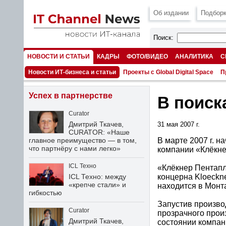
Об издании
Подборк
Поиск:
НОВОСТИ И СТАТЬИ
КАДРЫ
ФОТО/ВИДЕО
АНАЛИТИКА
С
НОМЕРА
Новости ИТ-бизнеса и статьи
Проекты с Global Digital Space
П
Успех в партнерстве
В поиск
Curator
Дмитрий Ткачев,
31 мая 2007 г.
CURATOR: «Наше
В марте 2007 г. н
главное преимущество — в том,
что партнёру с нами легко»
компании «Клёкне
ICL Техно
«Клёкнер Пентапл
концерна Kloeckne
ICL Техно: между
«крепче стали» и
находится в Монт
гибкостью
Запустив произво
Curator
прозрачного прои
Дмитрий Ткачев,
состоянии компан