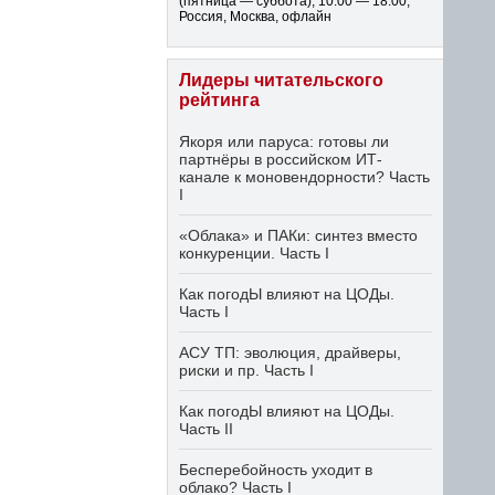
(пятница — суббота)
,
10:00 — 18:00
,
Россия, Москва, офлайн
Лидеры читательского
рейтинга
Якоря или паруса: готовы ли
партнёры в российском ИТ-
канале к моновендорности? Часть
I
«Облака» и ПАКи: синтез вместо
конкуренции. Часть I
Как погодЫ влияют на ЦОДы.
Часть I
АСУ ТП: эволюция, драйверы,
риски и пр. Часть I
Как погодЫ влияют на ЦОДы.
Часть II
Бесперебойность уходит в
облако? Часть I