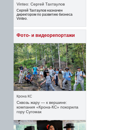
Vinteo: Сергей Тахтаулов
Сергей Тахтаулов назначен
директором по развитию бизнеса
Vinteo.
Фото- и видеорепортажи
Крона КС
Сквозь жару — к вершине:
компания «Крона‑КС» покорила
гору Сугомак