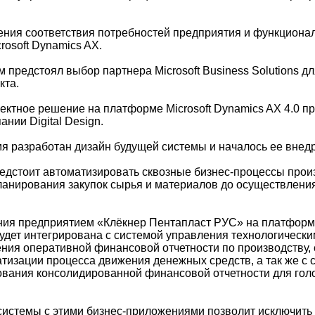
чения соответствия потребностей предприятия и функциона
rosoft Dynamics AX.
предстоял выбор партнера Microsoft Business Solutions д
кта.
ктное решение на платформе Microsoft Dynamics AX 4.0 п
нии Digital Design.
я разработан дизайн будущей системы и началось ее внед
редстоит автоматизировать сквозные бизнес-процессы прои
ланирования закупок сырья и материалов до осуществления
ия предприятием «Клёкнер Пентапласт РУС» на платформе
будет интегрирована с системой управления технологическ
ния оперативной финансовой отчетности по производству, 
атизации процесса движения денежных средств, а так же с
вания консолидированной финансовой отчетности для гол
истемы с этими бизнес-приложениями позволит исключить