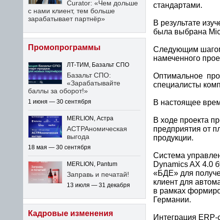
Curator: «Чем дольше
стандартами.
с нами клиент, тем больше
зарабатывает партнёр»
В результате изу
была выбрана Mic
Промопрограммы
Следующим шагом 
намеченного прое
ЛТ-ТИМ, Базальт СПО
Базальт СПО:
Оптимальное прое
«Зарабатывайте
специалисты компа
баллы за оборот!»
В настоящее врем
1 июня — 30 сентября
MERLION, Астра
В ходе проекта п
предприятия от п
АСТРАномическая
выгода
продукции.
18 мая — 30 сентября
Система управлен
Dynamics AX 4.0 
MERLION, Pantum
«БДЕ» для получе
Заправь и печатай!
клиент для автом
13 июля — 31 декабря
в рамках формиро
Германии.
Кадровые изменения
Интеграция ERP-с