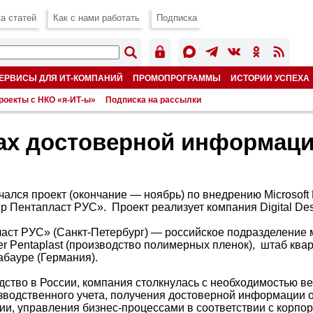
а статей
Как с нами работать
Подписка
ЕРВИСЫ ДЛЯ ИТ-КОМПАНИЙ
ПРОМОПРОГРАММЫ
ИСТОРИИ УСПЕХА
роекты с НКО «я-ИТ-ы»
Подписка на рассылки
ах достоверной информац
ачался проект (окончание — ноябрь) по внедрению Microsoft
р Пентапласт РУС». Проект реализует компания Digital De
аст РУС» (Санкт-Петербург) — российское подразделение
r Pentaplast (производство полимерных пленок), штаб квар
абауре (Германия).
дство в России, компания столкнулась с необходимостью в
зводственного учета, получения достоверной информации
ии, управления бизнес-процессами в соответствии с корп