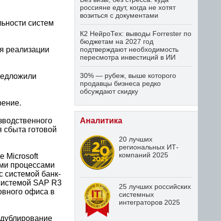
россияне едут, когда не хотят
возиться с документами
льности систем
К2 НейроТех: выводы Forrester по
бюджетам на 2027 год
ля реализации
подтверждают необходимость
пересмотра инвестиций в ИИ
30% — рубеж, выше которого
редложили
продавцы бизнеса редко
обсуждают скидку
рение.
зводственного
Аналитика
 сбыта готовой
20 лучших
региональных ИТ-
компаний 2025
 Microsoft
ими процессами
с системой банк-
 системой SAP R3
25 лучших российских
овного офиса в
системных
интеграторов 2025
 дублирование