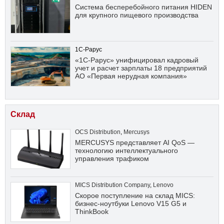
Система бесперебойного питания HIDEN
для крупного пищевого производства
1С-Рарус
«1С-Рарус» унифицировал кадровый
учет и расчет зарплаты 18 предприятий
АО «Первая нерудная компания»
Склад
OCS Distribution
,
Mercusys
MERCUSYS представляет AI QoS —
технологию интеллектуального
управления трафиком
MICS Distribution Company
,
Lenovo
Скорое поступление на склад MICS:
бизнес-ноутбуки Lenovo V15 G5 и
ThinkBook