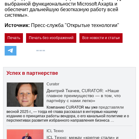
выбранной функциональности Microsoft Axapta и
обеспечит дальнейшую безотказную работу всей
системы».
Источник:
Пресс-служба "Открытые технологии"
Печать
Печать без изображений
Все новости и статьи
Успех в партнерстве
Curator
Дмитрий Ткачев, CURATOR: «Наше
главное преимущество — в том, что
партнёру с нами легко»
Компанию CURATOR мы уже
представляли
весной 2025 г., — тогда её глава рассказал в интервью нашему
изданию о принципах работы вендора, о его канальной политике и о
перспективах развития избранного направления бизнеса …
ICL Техно
ICL Техно: между «крепче стали» и