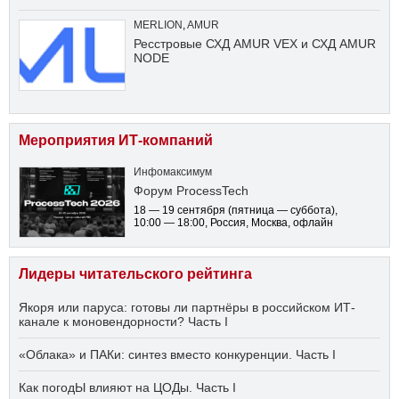
MERLION
,
AMUR
Ресстровые СХД AMUR VEX и СХД AMUR
NODE
Мероприятия ИТ-компаний
Инфомаксимум
Форум ProcessTech
18 — 19 сентября
(пятница — суббота)
,
10:00 — 18:00
, Россия, Москва, офлайн
Лидеры читательского рейтинга
Якоря или паруса: готовы ли партнёры в российском ИТ-
канале к моновендорности? Часть I
«Облака» и ПАКи: синтез вместо конкуренции. Часть I
Как погодЫ влияют на ЦОДы. Часть I