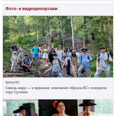
Фото- и видеорепортажи
Крона КС
Сквозь жару — к вершине: компания «Крона‑КС» покорила
гору Сугомак