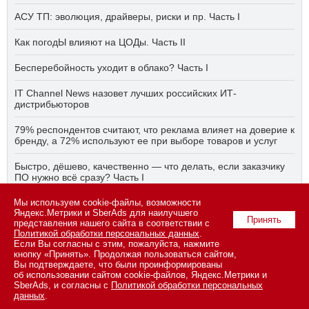
АСУ ТП: эволюция, драйверы, риски и пр. Часть I
Как погодЫ влияют на ЦОДы. Часть II
Бесперебойность уходит в облако? Часть I
IT Channel News назовет лучших российских ИТ-
дистрибьюторов
79% респондентов считают, что реклама влияет на доверие к
бренду, а 72% используют ее при выборе товаров и услуг
Быстро, дёшево, качественно — что делать, если заказчику
ПО нужно всё сразу? Часть I
Мы используем cookie-файлы, возможности
АСУ ТП на пятый год активного импортозамещения. Часть II
Яндекс.Метрики и SberAds для наилучшего
Принять
представления нашего сайта в соответствии с
Политикой обработки персональных данных
.
Если Вы согласны с этим, пожалуйста, нажмите
© 2026 ООО «СК ПРЕСС».
Политика конфиденциальности
кнопку «Принять». Продолжая пользоваться сайтом,
персональных данных
,
информация об авторских правах и порядке
Вы подтверждаете, что были проинформированы
использования материалов сайта
об использовании сайтом cookie-файлов, Яндекс.Метрики и
109147 г. Москва, ул. Марксистская, 34, строение 10. Телефон: +7
SberAds, и согласны с
Политикой обработки персональных
495 974-22-60 (доб. 1500). Факс: +7 495 974-22-63. E-mail:
данных
.
vopros@novostiitkanala.ru
.