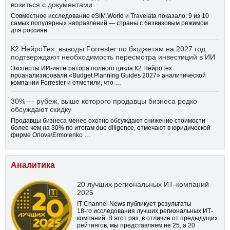
возиться с документами
Совместное исследование eSIM.World и Travelata показало: 9 из 10
самых популярных направлений — страны с безвизовым режимом
для россиян
К2 НейроТех: выводы Forrester по бюджетам на 2027 год
подтверждают необходимость пересмотра инвестиций в ИИ
Эксперты ИИ-интегратора полного цикла К2 НейроТех
проанализировали «Budget Planning Guides 2027» аналитической
компании Forrester и отметили, что …
30% — рубеж, выше которого продавцы бизнеса редко
обсуждают скидку
Продавцы бизнеса менее охотно обсуждают снижение стоимости
более чем на 30% по итогам due diligence, отмечают в юридической
фирме Orlova\Ermolenko …
Аналитика
20 лучших региональных ИТ-компаний
2025
IT Channel News публикует результаты
18-го
исследования лучших региональных ИТ-
компаний. В этот раз, в отличие от предыдущих
рейтингов, мы представляем не 25, а 20