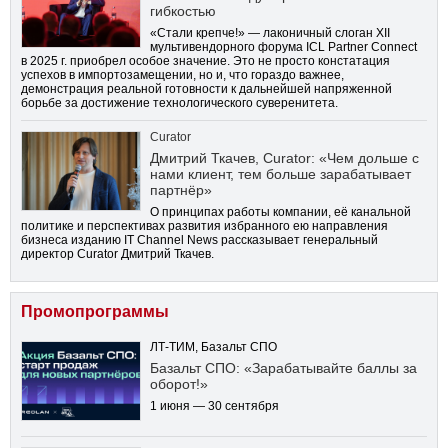
гибкостью
«Стали крепче!» — лаконичный слоган XII
мультивендорного форума ICL Partner Connect
в 2025 г. приобрел особое значение. Это не просто констатация
успехов в импортозамещении, но и, что гораздо важнее,
демонстрация реальной готовности к дальнейшей напряженной
борьбе за достижение технологического суверенитета.
Curator
Дмитрий Ткачев, Curator: «Чем дольше с
нами клиент, тем больше зарабатывает
партнёр»
О принципах работы компании, её канальной
политике и перспективах развития избранного ею направления
бизнеса изданию IT Channel News рассказывает генеральный
директор Curator Дмитрий Ткачев.
Промопрограммы
ЛТ-ТИМ, Базальт СПО
Базальт СПО: «Зарабатывайте баллы за
оборот!»
1 июня — 30 сентября