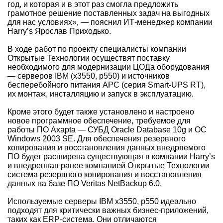
год, и которая и в этот раз смогла предложить
грамотное решение поставленных задач на выгодных
для нас условиях», — пояснил ИТ-менеджер компании
Harry’s Ярослав Приходько.
В ходе работ по проекту специалисты компании
Открытые Технологии осуществят поставку
необходимого для модернизации ЦОДа оборудования
— серверов IBM (x3550, p550) и источников
бесперебойного питания APC (серия Smart-UPS RT),
их монтаж, инсталляцию и запуск в эксплуатацию.
Кроме этого будет также установлено и настроено
новое программное обеспечение, требуемое для
работы ПО Axapta — СУБД Oracle Database 10g и ОС
Windows 2003 SE. Для обеспечения резервного
копирования и восстановления данных внедряемого
ПО будет расширена существующая в компании Harry’s
и внедренная ранее компанией Открытые Технологии
система резервного копирования и восстановления
данных на базе ПО Veritas NetBackup 6.0.
Используемые серверы IBM x3550, p550 идеально
подходят для критически важных бизнес-приложений,
таких как ERP-система. Они отличаются