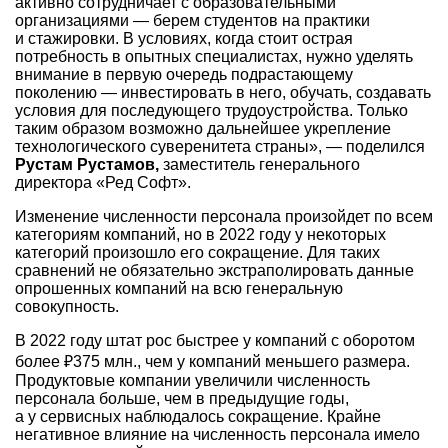
активно сотрудничает с образовательными
организациями — берем студентов на практики
и стажировки. В условиях, когда стоит острая
потребность в опытных специалистах, нужно уделять
внимание в первую очередь подрастающему
поколению — инвестировать в него, обучать, создавать
условия для последующего трудоустройства. Только
таким образом возможно дальнейшее укрепление
технологического суверенитета страны», — поделился
Рустам Рустамов,
заместитель генерального
директора «Ред Софт».
Изменение численности персонала произойдет по всем
категориям компаний, но в 2022 году у некоторых
категорий произошло его сокращение. Для таких
сравнений не обязательно экстраполировать данные
опрошенных компаний на всю генеральную
совокупность.
В 2022 году штат рос быстрее у компаний с оборотом
более ₽375 млн., чем у компаний меньшего размера.
Продуктовые компании увеличили численность
персонала больше, чем в предыдущие годы,
а у сервисных наблюдалось сокращение. Крайне
негативное влияние на численность персонала имело