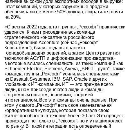
наличие высокой доли экспортных доходов в выручке:
штат компаний, у которых зарубежные продажи
обеспечивали не менее 50% дохода, сократился почти
на 20%.
«C весны 2022 года штат группы „Рексофт“ практически
удвоился. К нам присоединилась команда
стратегического консалтинга российского
подразделения Accenture (сейчас „Рексофт
Консалтинг“), были созданы практика
горнодобывающих решений, а затем Центр развития
технологий АСУТП и цифровизации производства,
в которые влились специалисты из таких компаний как
Schneider Electric, Siemens, Aveva, „ВИСТ Групп“. Также
команда группы „Рексофт“ усилилась специалистами
из Dassault Systemes, IBM, SAP, Oracle и других
глобальных ИТ-компаний. ИТ — это прежде всего
люди, к нам присоединяются люди и команды
с огромным опытом, знаниями, энергией
и потенциалом. Все эти команды очень разные. При
этом у самого „Рексофт“ есть своя замечательная
корпоративная культура, которая показала свою
жизнеспособность в течение более 30 лет. Это процесс
происходит не только в „Рексофт“, но и у наших коллег
по рынку. В такой интеграции есть определённый