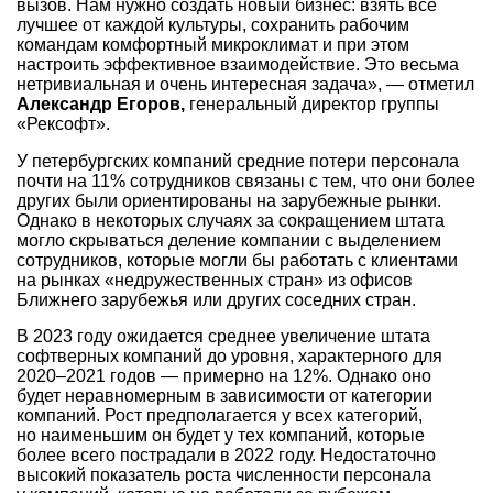
вызов. Нам нужно создать новый бизнес: взять все
лучшее от каждой культуры, сохранить рабочим
командам комфортный микроклимат и при этом
настроить эффективное взаимодействие. Это весьма
нетривиальная и очень интересная задача», — отметил
Александр Егоров,
генеральный директор группы
«Рексофт».
У петербургских компаний средние потери персонала
почти на 11% сотрудников связаны с тем, что они более
других были ориентированы на зарубежные рынки.
Однако в некоторых случаях за сокращением штата
могло скрываться деление компании с выделением
сотрудников, которые могли бы работать с клиентами
на рынках «недружественных стран» из офисов
Ближнего зарубежья или других соседних стран.
В 2023 году ожидается среднее увеличение штата
софтверных компаний до уровня, характерного для
2020–2021
годов — примерно на 12%. Однако оно
будет неравномерным в зависимости от категории
компаний. Рост предполагается у всех категорий,
но наименьшим он будет у тех компаний, которые
более всего пострадали в 2022 году. Недостаточно
высокий показатель роста численности персонала