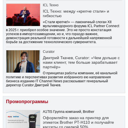
ICL Техно
ICL Техно: между «крепче стали» и
гибкостью
«Стали крепче!» — лаконичный слоган XII
мультивендорного форума ICL Partner Connect
в 2025 г. приобрел особое значение. Это не просто констатация
успехов в импортозамещении, но и, что гораздо важнее,
демонстрация реальной готовности к дальнейшей напряженной
борьбе за достижение технологического суверенитета.
Curator
Дмитрий Ткачев, Curator: «Чем дольше с
нами клиент, тем больше зарабатывает
партнёр»
О принципах работы компании, её канальной
политике и перспективах развития избранного ею направления
бизнеса изданию IT Channel News рассказывает генеральный
директор Curator Дмитрий Ткачев.
Промопрограммы
A1TIS Группа компаний, Brother
Оформляйте заказ на принтер для
этикеток Brother PT-H110 и получайте
кассеты со скидкой 50%