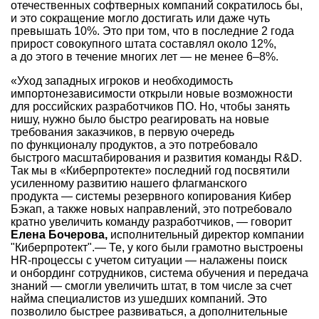
отечественных софтверных компаний сократилось бы,
и это сокращение могло достигать или даже чуть
превышать 10%. Это при том, что в последние 2 года
прирост совокупного штата составлял около 12%,
а до этого в течение многих лет — не менее
6–8%.
«Уход западных игроков и необходимость
импортонезависимости открыли новые возможности
для российских разработчиков ПО. Но, чтобы занять
нишу, нужно было быстро реагировать на новые
требования заказчиков, в первую очередь
по функционалу продуктов, а это потребовало
быстрого масштабирования и развития команды R&D.
Так мы в «Киберпротекте» последний год посвятили
усиленному развитию нашего флагманского
продукта — системы резервного копирования Кибер
Бэкап, а также новых направлений, это потребовало
кратно увеличить команду разработчиков, — говорит
Елена Бочерова,
исполнительный директор компании
"Киберпротект".— Те, у кого были грамотно выстроены
HR-процессы с учетом ситуации — налажены поиск
и онбординг сотрудников, система обучения и передача
знаний — смогли увеличить штат, в том числе за счет
найма специалистов из ушедших компаний. Это
позволило быстрее развиваться, а дополнительные