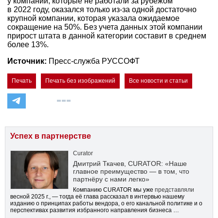
у компаний, которые не работали за рубежом
в 2022 году, оказался только из-за одной достаточно
крупной компании, которая указала ожидаемое
сокращение на 50%. Без учета данных этой компании
прирост штата в данной категории составит в среднем
более 13%.
Источник:
Пресс-служба РУССОФТ
Печать
Печать без изображений
Все новости и статьи
Успех в партнерстве
Curator
Дмитрий Ткачев, CURATOR: «Наше
главное преимущество — в том, что
партнёру с нами легко»
Компанию CURATOR мы уже
представляли
весной 2025 г., — тогда её глава рассказал в интервью нашему
изданию о принципах работы вендора, о его канальной политике и о
перспективах развития избранного направления бизнеса …