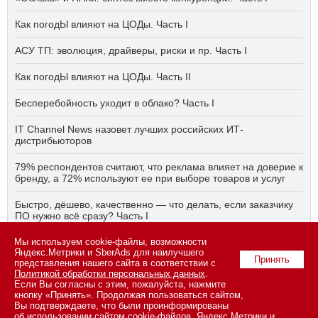
Как погодЫ влияют на ЦОДы. Часть I
АСУ ТП: эволюция, драйверы, риски и пр. Часть I
Как погодЫ влияют на ЦОДы. Часть II
Бесперебойность уходит в облако? Часть I
IT Channel News назовет лучших российских ИТ-
дистрибьюторов
79% респондентов считают, что реклама влияет на доверие к
бренду, а 72% используют ее при выборе товаров и услуг
Быстро, дёшево, качественно — что делать, если заказчику
ПО нужно всё сразу? Часть I
Мы используем cookie-файлы, возможности
АСУ ТП на пятый год активного импортозамещения. Часть II
Яндекс.Метрики и SberAds для наилучшего
Принять
представления нашего сайта в соответствии с
Политикой обработки персональных данных
.
Если Вы согласны с этим, пожалуйста, нажмите
© 2026 ООО «СК ПРЕСС».
Политика конфиденциальности
кнопку «Принять». Продолжая пользоваться сайтом,
персональных данных
,
информация об авторских правах и порядке
Вы подтверждаете, что были проинформированы
использования материалов сайта
об использовании сайтом cookie-файлов, Яндекс.Метрики и