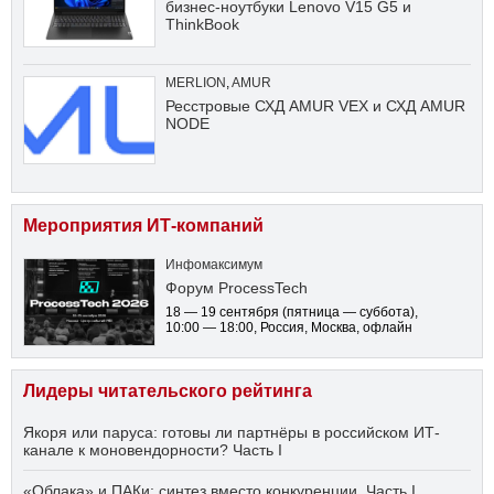
бизнес-ноутбуки Lenovo V15 G5 и
ThinkBook
MERLION
,
AMUR
Ресстровые СХД AMUR VEX и СХД AMUR
NODE
Мероприятия ИТ-компаний
Инфомаксимум
Форум ProcessTech
18 — 19 сентября
(пятница — суббота)
,
10:00 — 18:00
, Россия, Москва, офлайн
Лидеры читательского рейтинга
Якоря или паруса: готовы ли партнёры в российском ИТ-
канале к моновендорности? Часть I
«Облака» и ПАКи: синтез вместо конкуренции. Часть I