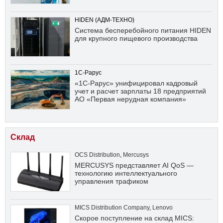
HIDEN (АДМ-ТЕХНО)
Система бесперебойного питания HIDEN
для крупного пищевого производства
1С-Рарус
«1С-Рарус» унифицировал кадровый
учет и расчет зарплаты 18 предприятий
АО «Первая нерудная компания»
Склад
OCS Distribution
,
Mercusys
MERCUSYS представляет AI QoS —
технологию интеллектуального
управления трафиком
MICS Distribution Company
,
Lenovo
Скорое поступление на склад MICS: