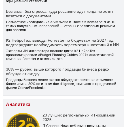
официальной статистики …
Без визы, без стресса: куда россияне едут, когда не хотят
возиться с документами
Совместное исследование eSIM.World и Travelata показало: 9 из 10
самых популярных направлений — страны с безвизовым режимом
для россиян
К2 НейроТех: выводы Forrester по бюджетам на 2027 год
подтверждают необходимость пересмотра инвестиций в ИИ
Эксперты ИИ-интегратора полного цикла К2 НейроТех
проанализировали «Budget Planning Guides 2027» аналитической
компании Forrester и отметили, что …
30% — рубеж, выше которого продавцы бизнеса редко
обсуждают скидку
Продавцы бизнеса менее охотно обсуждают снижение стоимости
более чем на 30% по итогам due diligence, отмечают в юридической
фирме Orlova\Ermolenko …
Аналитика
20 лучших региональных ИТ-компаний
2025
IT Channel News публикует результаты