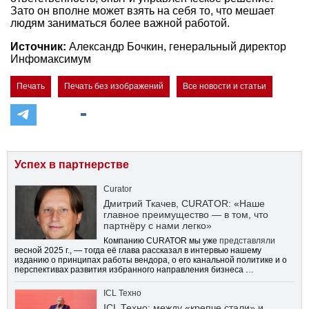
Зато он вполне может взять на себя то, что мешает
людям заниматься более важной работой.
Источник:
Александр Бочкин, генеральный директор
Инфомаксимум
Печать
Печать без изображений
Все новости и статьи
Успех в партнерстве
Curator
Дмитрий Ткачев, CURATOR: «Наше
главное преимущество — в том, что
партнёру с нами легко»
Компанию CURATOR мы уже
представляли
весной 2025 г., — тогда её глава рассказал в интервью нашему
изданию о принципах работы вендора, о его канальной политике и о
перспективах развития избранного направления бизнеса …
ICL Техно
ICL Техно: между «крепче стали» и