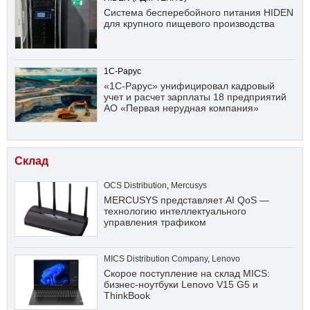
Система бесперебойного питания HIDEN
для крупного пищевого производства
1С-Рарус
«1С-Рарус» унифицировал кадровый
учет и расчет зарплаты 18 предприятий
АО «Первая нерудная компания»
Склад
OCS Distribution
,
Mercusys
MERCUSYS представляет AI QoS —
технологию интеллектуального
управления трафиком
MICS Distribution Company
,
Lenovo
Скорое поступление на склад MICS:
бизнес-ноутбуки Lenovo V15 G5 и
ThinkBook