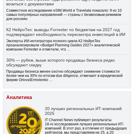
возиться с документами
Совместное исследование eSIM.World и Travelata показало: 9 из 10
самых популярных направлений — страны с безвизовым режимом
для россиян
К2 НейроТех: выводы Forrester по бюджетам на 2027 год
подтверждают необходимость пересмотра инвестиций в ИИ
Эксперты ИИ-интегратора полного цикла К2 НейроТех
проанализировали «Budget Planning Guides 2027» аналитической
компании Forrester и отметили, что …
30% — рубеж, выше которого продавцы бизнеса редко
обсуждают скидку
Продавцы бизнеса менее охотно обсуждают снижение стоимости
более чем на 30% по итогам due diligence, отмечают в юридической
фирме Orlova\Ermolenko …
Аналитика
20 лучших региональных ИТ-компаний
2025
IT Channel News публикует результаты
18-го
исследования лучших региональных ИТ-
компаний. В этот раз, в отличие от предыдущих
рейтингов, мы представляем не 25, а 20