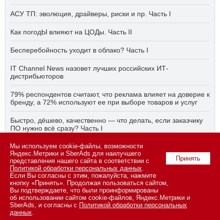
АСУ ТП: эволюция, драйверы, риски и пр. Часть I
Как погодЫ влияют на ЦОДы. Часть II
Бесперебойность уходит в облако? Часть I
IT Channel News назовет лучших российских ИТ-
дистрибьюторов
79% респондентов считают, что реклама влияет на доверие к
бренду, а 72% используют ее при выборе товаров и услуг
Быстро, дёшево, качественно — что делать, если заказчику
ПО нужно всё сразу? Часть I
АСУ ТП на пятый год активного импортозамещения. Часть II
Мы используем cookie-файлы, возможности
Яндекс.Метрики и SberAds для наилучшего
Принять
представления нашего сайта в соответствии с
Политикой обработки персональных данных
.
Если Вы согласны с этим, пожалуйста, нажмите
© 2026 ООО «СК ПРЕСС».
Политика конфиденциальности
кнопку «Принять». Продолжая пользоваться сайтом,
персональных данных
,
информация об авторских правах и порядке
Вы подтверждаете, что были проинформированы
использования материалов сайта
об использовании сайтом cookie-файлов, Яндекс.Метрики и
109147 г. Москва, ул. Марксистская, 34, строение 10. Телефон: +7
SberAds, и согласны с
Политикой обработки персональных
495 974-22-60 (доб. 1500). Факс: +7 495 974-22-63. E-mail:
данных
.
vopros@novostiitkanala.ru
.