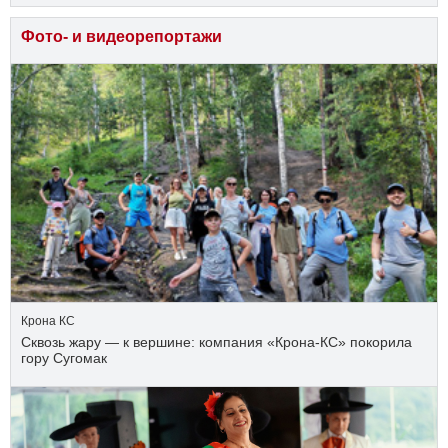
Фото- и видеорепортажи
Крона КС
Сквозь жару — к вершине: компания «Крона‑КС» покорила
гору Сугомак