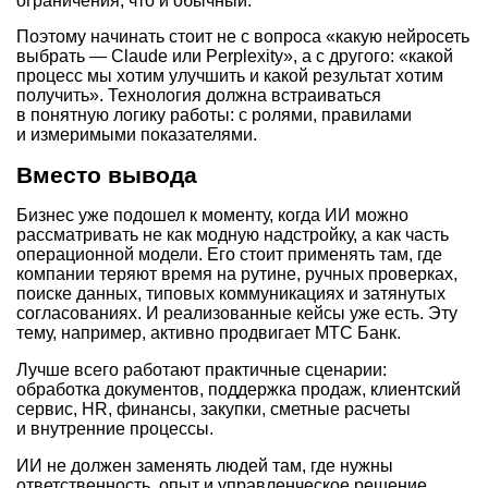
ограничения, что и обычный.
Поэтому начинать стоит не с вопроса «какую нейросеть
выбрать — Claude или Perplexity», а с другого: «какой
процесс мы хотим улучшить и какой результат хотим
получить». Технология должна встраиваться
в понятную логику работы: с ролями, правилами
и измеримыми показателями.
Вместо вывода
Бизнес уже подошел к моменту, когда ИИ можно
рассматривать не как модную надстройку, а как часть
операционной модели. Его стоит применять там, где
компании теряют время на рутине, ручных проверках,
поиске данных, типовых коммуникациях и затянутых
согласованиях. И реализованные кейсы уже есть. Эту
тему, например, активно продвигает МТС Банк.
Лучше всего работают практичные сценарии:
обработка документов, поддержка продаж, клиентский
сервис, HR, финансы, закупки, сметные расчеты
и внутренние процессы.
ИИ не должен заменять людей там, где нужны
ответственность, опыт и управленческое решение.