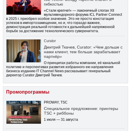
гибкостью
«Стали крепче!» — лаконичный слоган XII
мультивендорного форума ICL Partner Connect
в 2025 г. приобрел особое значение. Это не просто констатация
успехов в импортозамещении, но и, что гораздо важнее,
демонстрация реальной готовности к дальнейшей напряженной
борьбе за достижение технологического суверенитета.
Curator
Дмитрий Ткачев, Curator: «Чем дольше с
нами клиент, тем больше зарабатывает
партнёр»
О принципах работы компании, её канальной
политике и перспективах развития избранного ею направления
бизнеса изданию IT Channel News рассказывает генеральный
директор Curator Дмитрий Ткачев.
Промопрограммы
PROWAY, TSC
Специальное предложение: принтеры
TSC + риббоны
1 июля — 31 августа