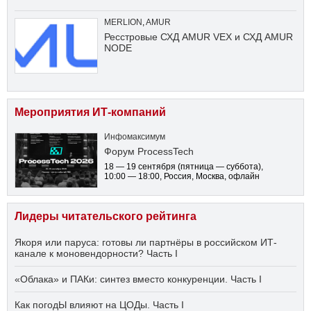
MERLION
,
AMUR
Ресстровые СХД AMUR VEX и СХД AMUR
NODE
Мероприятия ИТ-компаний
Инфомаксимум
Форум ProcessTech
18 — 19 сентября
(пятница — суббота)
,
10:00 — 18:00
, Россия, Москва, офлайн
Лидеры читательского рейтинга
Якоря или паруса: готовы ли партнёры в российском ИТ-
канале к моновендорности? Часть I
«Облака» и ПАКи: синтез вместо конкуренции. Часть I
Как погодЫ влияют на ЦОДы. Часть I