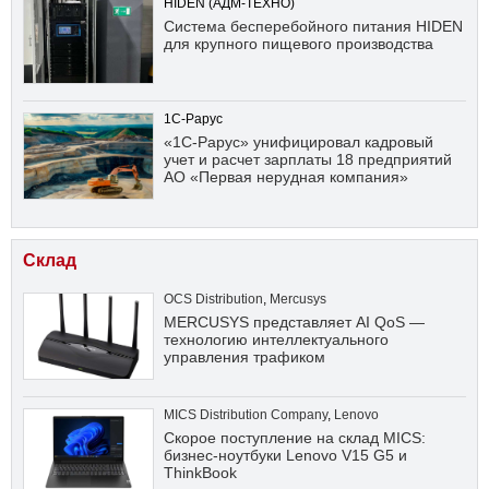
HIDEN (АДМ-ТЕХНО)
Система бесперебойного питания HIDEN
для крупного пищевого производства
1С-Рарус
«1С-Рарус» унифицировал кадровый
учет и расчет зарплаты 18 предприятий
АО «Первая нерудная компания»
Склад
OCS Distribution
,
Mercusys
MERCUSYS представляет AI QoS —
технологию интеллектуального
управления трафиком
MICS Distribution Company
,
Lenovo
Скорое поступление на склад MICS:
бизнес-ноутбуки Lenovo V15 G5 и
ThinkBook