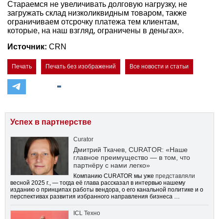
Стараемся не увеличивать долговую нагрузку, не
загружать склад низколиквидным товаром, также
ограничиваем отсрочку платежа тем клиентам,
которые, на наш взгляд, ограничены в деньгах».
Источник:
CRN
Печать
Печать без изображений
Все новости и статьи
Успех в партнерстве
Curator
Дмитрий Ткачев, CURATOR: «Наше
главное преимущество — в том, что
партнёру с нами легко»
Компанию CURATOR мы уже
представляли
весной 2025 г., — тогда её глава рассказал в интервью нашему
изданию о принципах работы вендора, о его канальной политике и о
перспективах развития избранного направления бизнеса …
ICL Техно