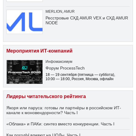
MERLION
,
AMUR
Ресстровые СХД AMUR VEX и СХД AMUR
NODE
Мероприятия ИТ-компаний
Инфомаксимум
Форум ProcessTech
18 — 19 сентября
(пятница — суббота)
,
10:00 — 18:00
, Россия, Москва, офлайн
Лидеры читательского рейтинга
Якоря или паруса: готовы ли партнёры в российском ИТ-
канале к моновендорности? Часть I
«Облака» и ПАКи: синтез вместо конкуренции. Часть I
Как погодЫ влияют на ЦОДы. Часть I