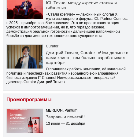
ICL Техно: между «крепче стали» и
гибкостью
«Стали крепче!» — лаконичный слоган XII
мультивендорного форума ICL Partner Connect
в 2025 г. приобрел особое значение. Это не просто констатация
успехов в импортозамещении, но и, что гораздо важнее,
демонстрация реальной готовности к дальнейшей напряженной
борьбе за достижение технологического суверенитета.
Curator
Дмитрий Ткачев, Curator: «Чем дольше с
нами клиент, тем больше зарабатывает
партнёр»
О принципах работы компании, её канальной
политике и перспективах развития избранного ею направления
бизнеса изданию IT Channel News рассказывает генеральный
директор Curator Дмитрий Ткачев.
Промопрограммы
MERLION, Pantum
Заправь и печатай!
13 июля — 31 декабря