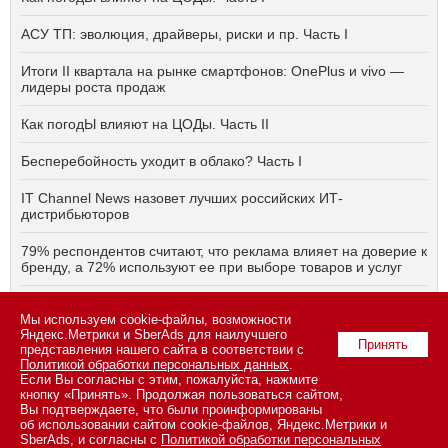
АСУ ТП: эволюция, драйверы, риски и пр. Часть I
Итоги II квартала на рынке смартфонов: OnePlus и vivo —
лидеры роста продаж
Как погодЫ влияют на ЦОДы. Часть II
Бесперебойность уходит в облако? Часть I
IT Channel News назовет лучших российских ИТ-
дистрибьюторов
79% респондентов считают, что реклама влияет на доверие к
бренду, а 72% используют ее при выборе товаров и услуг
Быстро, дёшево, качественно — что делать, если заказчику
Мы используем cookie-файлы, возможности
ПО нужно всё сразу? Часть I
Яндекс.Метрики и SberAds для наилучшего
Принять
представления нашего сайта в соответствии с
Политикой обработки персональных данных
.
Если Вы согласны с этим, пожалуйста, нажмите
© 2026 ООО «СК ПРЕСС».
Политика конфиденциальности
кнопку «Принять». Продолжая пользоваться сайтом,
персональных данных
,
информация об авторских правах и порядке
Вы подтверждаете, что были проинформированы
использования материалов сайта
об использовании сайтом cookie-файлов, Яндекс.Метрики и
109147 г. Москва, ул. Марксистская, 34, строение 10. Телефон: +7
SberAds, и согласны с
Политикой обработки персональных