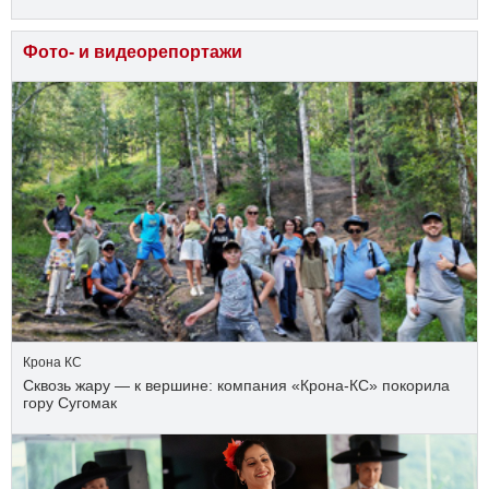
Фото- и видеорепортажи
Крона КС
Сквозь жару — к вершине: компания «Крона‑КС» покорила
гору Сугомак